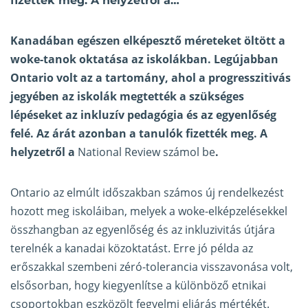
fizették meg. A helyzetről a…
Kanadában egészen elképesztő méreteket öltött a
woke-tanok oktatása az iskolákban. Legújabban
Ontario volt az a tartomány, ahol a progresszitivás
jegyében az iskolák megtették a szükséges
lépéseket az inkluzív pedagógia és az egyenlőség
felé. Az árát azonban a tanulók fizették meg. A
helyzetről a
National Review számol be
.
Ontario az elmúlt időszakban számos új rendelkezést
hozott meg iskoláiban, melyek a woke-elképzelésekkel
összhangban az egyenlőség és az inkluzivitás útjára
terelnék a kanadai közoktatást. Erre jó példa az
erőszakkal szembeni zéró-tolerancia visszavonása volt,
elsősorban, hogy kiegyenlítse a különböző etnikai
csoportokban eszközölt fegyelmi eljárás mértékét.