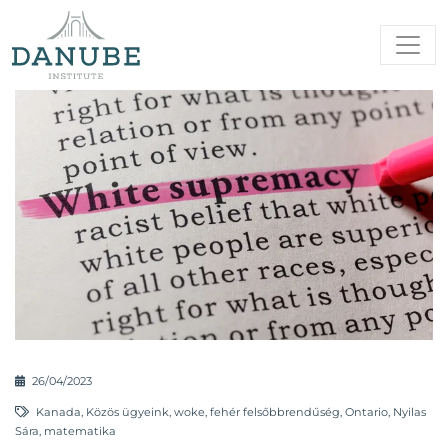
26/04/2023
Kanada
,
Közös ügyeink
,
woke
,
fehér felsőbbrendűség
,
Ontario
,
Nyilas
Sára
,
matematika