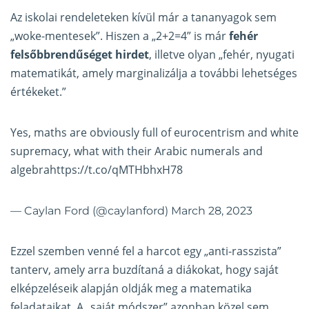
Az iskolai rendeleteken kívül már a tananyagok sem
„woke-mentesek”. Hiszen a „2+2=4” is már
fehér
felsőbbrendűséget hirdet
, illetve olyan „fehér, nyugati
matematikát, amely marginalizálja a további lehetséges
értékeket.”
Yes, maths are obviously full of eurocentrism and white
supremacy, what with their Arabic numerals and
algebra
https://t.co/qMTHbhxH78
— Caylan Ford (@caylanford)
March 28, 2023
Ezzel szemben venné fel a harcot egy „anti-rasszista”
tanterv, amely arra buzdítaná a diákokat, hogy saját
elképzeléseik alapján oldják meg a matematika
feladataikat. A „saját módszer” azonban közel sem