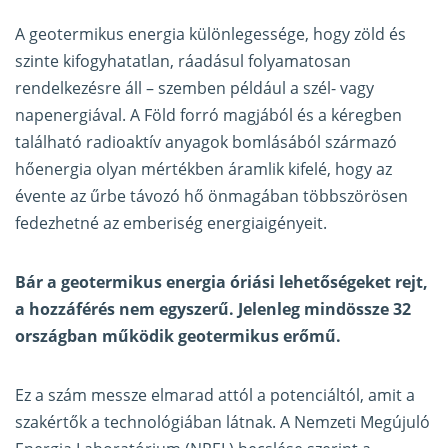
A geotermikus energia különlegessége, hogy zöld és
szinte kifogyhatatlan, ráadásul folyamatosan
rendelkezésre áll – szemben például a szél- vagy
napenergiával. A Föld forró magjából és a kéregben
található radioaktív anyagok bomlásából származó
hőenergia olyan mértékben áramlik kifelé, hogy az
évente az űrbe távozó hő önmagában többszörösen
fedezhetné az emberiség energiaigényeit.
Bár a geotermikus energia óriási lehetőségeket rejt,
a hozzáférés nem egyszerű. Jelenleg mindössze 32
országban működik geotermikus erőmű.
Ez a szám messze elmarad attól a potenciáltól, amit a
szakértők a technológiában látnak. A Nemzeti Megújuló