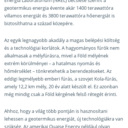
Energia Laboratórium (NREL) becslése szerint a
geotermikus energia évente akár 1400 terawattóra
villamos energiát és 3800 terawattóra hőenergiát is
biztosíthatna a század közepére.
Az egyik legnagyobb akadály a magas belépési költség
és a technológiai korlátok. A hagyományos fúrók nem
alkalmasak a mélyfúrásra, mivel a Föld mélyének
extrém körülményei – a hatalmas nyomás és
hőmérséklet – tönkretehetik a berendezéseket. Az
eddigi legmélyebb emberi fúrás, a szovjet Kola-fúrás,
amely 12,2 km mély, 20 év alatt készült el. Ez azonban
még mindig csak a Föld kérgének felső rétegét érinti.
Ahhoz, hogy a világ több pontján is hasznosítani
lehessen a geotermikus energiát, új technológiákra van
szükség. Az amerikai Quaise Energy például olyan