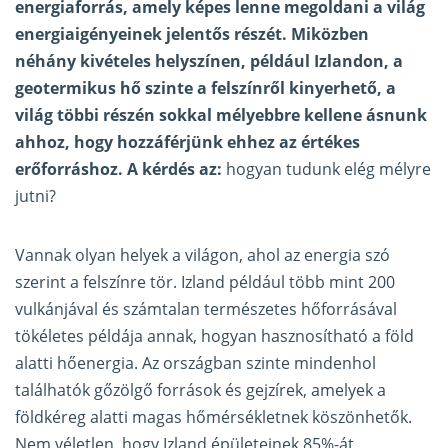
energiaforrás, amely képes lenne megoldani a világ
energiaigényeinek jelentős részét. Miközben
néhány kivételes helyszínen, például Izlandon, a
geotermikus hő szinte a felszínről kinyerhető, a
világ többi részén sokkal mélyebbre kellene ásnunk
ahhoz, hogy hozzáférjünk ehhez az értékes
erőforráshoz. A kérdés az:
hogyan tudunk elég mélyre
jutni?
Vannak olyan helyek a világon, ahol az energia szó
szerint a felszínre tör. Izland például több mint 200
vulkánjával és számtalan természetes hőforrásával
tökéletes példája annak, hogyan hasznosítható a föld
alatti hőenergia. Az országban szinte mindenhol
találhatók gőzölgő források és gejzírek, amelyek a
földkéreg alatti magas hőmérsékletnek köszönhetők.
Nem véletlen, hogy Izland épületeinek 85%-át