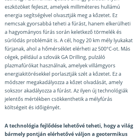
eszközöket fejleszt, amelyek milliméteres hullámú
energia segítségével olvasztják meg a kőzetet. Ez
nemcsak gyorsabbá teheti a fúrást, hanem elkerülheti
a hagyományos fúrás során keletkező törmelék és
súrlódás problémáit is. A cél, hogy 20 km mély lyukakat
fúrjanak, ahol a hőmérséklet elérheti az 500°C-ot. Más
cégek, például a szlovák GA Drilling, pulzáló
plazmafúrókat használnak, amelyek villámgyors
energiakitörésekkel porlasztják szét a kőzetet. Ez a
módszer megakadályozza a kőzet olvadását, amely
sokszor akadályozza a fúrást. Az ilyen új technológiák
jelentős mértékben csökkenthetik a mélyfúrás
költségeit és időigényét.
A technológia fejlődése lehetővé teheti, hogy a világ
bármely pontján elérhetővé váljon a geotermikus