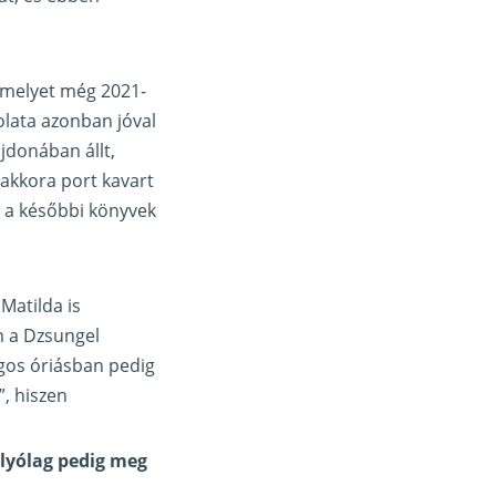
 amelyet még 2021-
dolata azonban jóval
jdonában állt,
 akkora port kavart
 a későbbi könyvek
Matilda is
m a Dzsungel
ágos óriásban pedig
”, hiszen
olyólag pedig meg