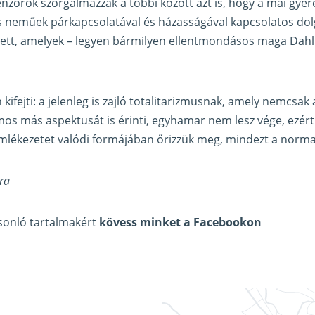
nzorok szorgalmazzák a többi között azt is, hogy a mai gyer
 neműek párkapcsolatával és házasságával kapcsolatos dol
yett, amelyek – legyen bármilyen ellentmondásos maga Dahl
kifejti: a jelenleg is zajló totalitarizmusnak, amely nemcsak 
os más aspektusát is érinti, egyhamar nem lesz vége, ezért
emlékezetet valódi formájában őrizzük meg, mindezt a norma
ra
asonló tartalmakért
kövess minket a Facebookon