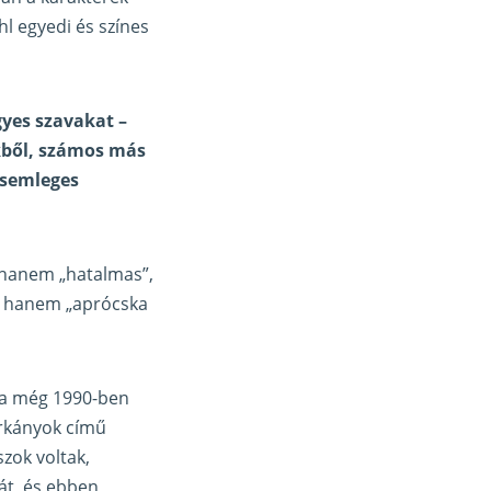
hl egyedi és színes
gyes szavakat –
ekből, számos más
rsemleges
 hanem „hatalmas”,
, hanem „aprócska
t a még 1990-ben
orkányok című
zok voltak,
át, és ebben