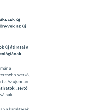
zikusok új
könyvek az új
k új átiratai a
deológiának.
 már a
ikeresebb szerző,
erte. Az újonnan
átiratok „sértő
íváinak.
ban a karakterek