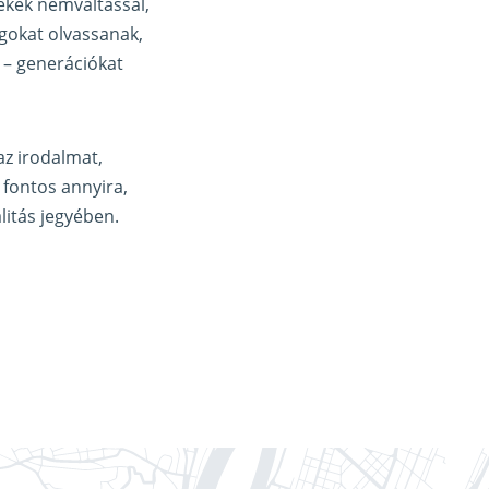
ekek nemváltással,
gokat olvassanak,
 – generációkat
az irodalmat,
 fontos annyira,
litás jegyében.