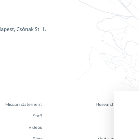
apest, Csónak St. 1.
Mission statement
Research & Analyses
Staff
Contact
Videos
Internship
Blog
Media appearances