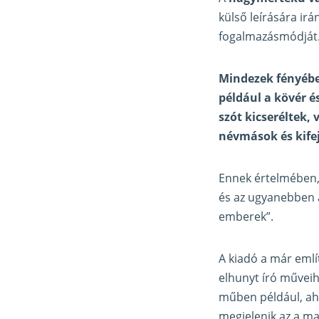
külső leírására ir
fogalmazásmódját
Mindezek fényében
például a kövér 
szót kicseréltek,
névmások és kife
Ennek értelmében,
és az ugyanebben
emberek”.
A kiadó a már emlí
elhunyt író műveih
műben például, aho
megjelenik az a ma