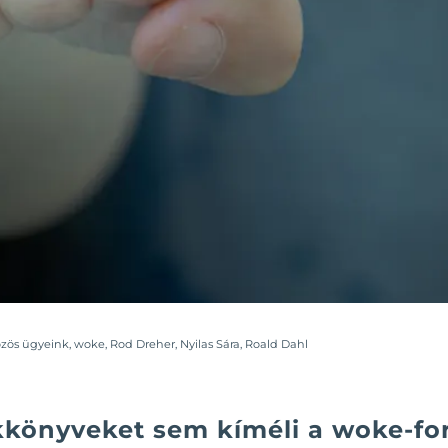
zös ügyeink
,
woke
,
Rod Dreher
,
Nyilas Sára
,
Roald Dahl
könyveket sem kíméli a woke-fo