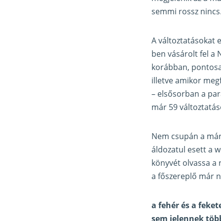
semmi rossz nincs
A változtatásokat 
ben vásárolt fel a 
korábban, pontosab
illetve amikor meg
– elsősorban a pa
már 59 változtatás
Nem csupán a már e
áldozatul esett a
könyvét olvassa a 
a főszereplő már n
a fehér és a feke
sem jelennek töb