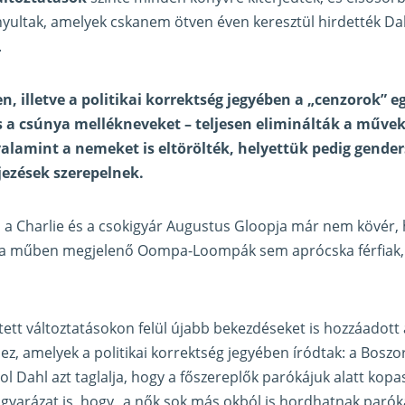
ányultak, amelyek cskanem ötven éven keresztül hirdették Da
.
, illetve a politikai korrektség jegyében a „cenzorok” e
és a csúnya mellékneveket – teljesen eliminálták a műv
 valamint a nemeket is eltörölték, helyettük pedig gende
jezések szerepelnek.
 a Charlie és a csokigyár Augustus Gloopja már nem kövér,
 a műben megjelenő Oompa-Loompák sem aprócska férfiak
tett változtatásokon felül újabb bekezdéseket is hozzáadot
ez, amelyek a politikai korrektség jegyében íródtak: a Bosz
l Dahl azt taglalja, hogy a főszereplők parókájuk alatt kopas
gyarázat is, hogy „a nők sok más okból is hordhatnak parók