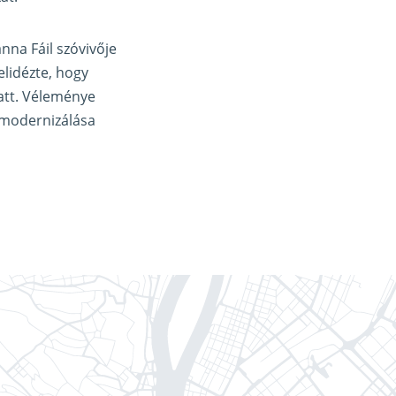
nna Fáil szóvivője
lidézte, hogy
att. Véleménye
, modernizálása