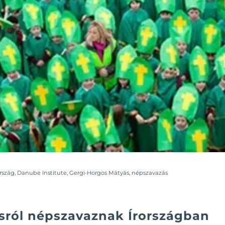
ország
,
Danube Institute
,
Gergi-Horgos Mátyás
,
népszavazás
sról népszavaznak Írországban