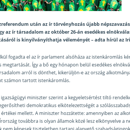
zreferendum után az ír törvényhozás újabb népszavazá
így az ír társadalom az október 26-án esedékes elnökvála
tásáról is kinyilványíthatja véleményét –
adta hírül az I
lkül fogadta el az ír parlament alsóháza az istenkáromlás ké
 megtartását. Így a bő egy hónapon belül esedékes elnökvá
ársadalom arról is dönthet, kikerüljön-e az ország alkotmány
 számon tartott istenkáromlás.
 igazságügyi miniszter szerint a kegyeletsértést tiltó rendelk
egerősítheti demokratikus elkötelezettségét a szólásszabadsá
 értékei mellett. A miniszter hozzátette: amennyiben az al
Írország továbbra is olyan államok közé lesz elkönyvelve a 
 nem képesek tiszteletben tartani alapvető szabadságjogok