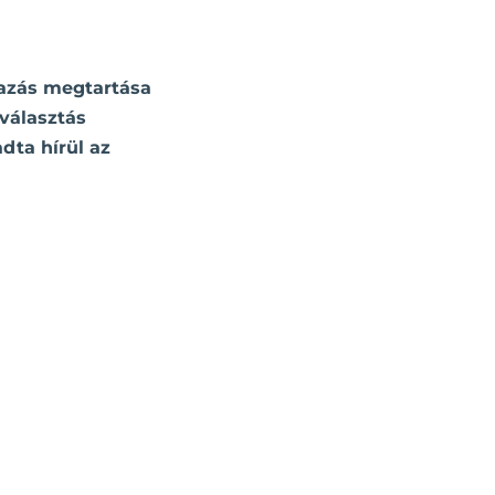
vazás megtartása
kválasztás
adta hírül az