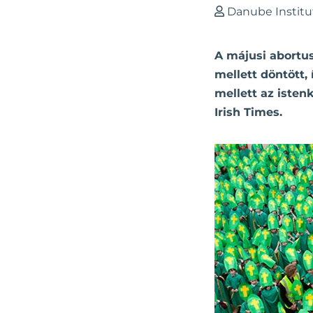
Danube Institu
A májusi abortu
mellett döntött,
mellett az isten
Irish Times.