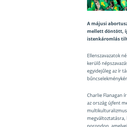
A májusi abortus
mellett döntött, 
istenkáromlás til
Ellenszavazatok né
kerülő népszavazás
egyidejűleg az ír t
bűncselekményként
Charlie Flanagan ír
az ország újfent m
multikulturalizmus
megváltoztatásra, 
porondon, amelyek