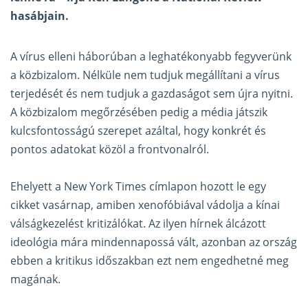
hasábjain
.
A vírus elleni háborúban a leghatékonyabb fegyverünk
a közbizalom. Nélküle nem tudjuk megállítani a vírus
terjedését és nem tudjuk a gazdaságot sem újra nyitni.
A közbizalom megőrzésében pedig a média játszik
kulcsfontosságú szerepet azáltal, hogy konkrét és
pontos adatokat közöl a frontvonalról.
Ehelyett a New York Times címlapon hozott le egy
cikket vasárnap, amiben xenofóbiával vádolja a kínai
válságkezelést kritizálókat. Az ilyen hírnek álcázott
ideológia mára mindennapossá vált, azonban az ország
ebben a kritikus időszakban ezt nem engedhetné meg
magának.