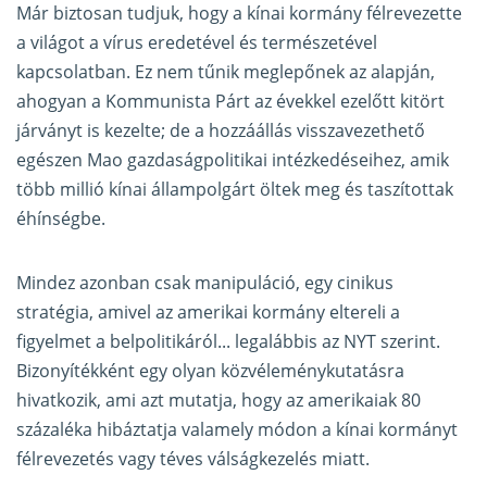
Már biztosan tudjuk, hogy a kínai kormány félrevezette
a világot a vírus eredetével és természetével
kapcsolatban. Ez nem tűnik meglepőnek az alapján,
ahogyan a Kommunista Párt az évekkel ezelőtt kitört
járványt is kezelte; de a hozzáállás visszavezethető
egészen Mao gazdaságpolitikai intézkedéseihez, amik
több millió kínai állampolgárt öltek meg és taszítottak
éhínségbe.
Mindez azonban csak manipuláció, egy cinikus
stratégia, amivel az amerikai kormány eltereli a
figyelmet a belpolitikáról... legalábbis az NYT szerint.
Bizonyítékként egy olyan közvéleménykutatásra
hivatkozik, ami azt mutatja, hogy az amerikaiak 80
százaléka hibáztatja valamely módon a kínai kormányt
félrevezetés vagy téves válságkezelés miatt.