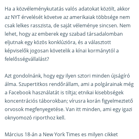
Ha a közvéleménykutatás valós adatokat közölt, akkor
az NYT érvelését követve az amerikaiak többsége nem
csak lelkes rasszista, de saját véleménye sincsen. Nem
lehet, hogy az emberek egy szabad társadalomban
eljutnak egy közös konklúzióra, és a választott
képviselők jogosan követelik a kínai kormánytól a
felelősségvállalást?
Azt gondolnánk, hogy egy ilyen sztori minden újságíró
álma. Szupertitkos rendőrállam, ami a polgárainak még
a Facebook használatát is tiltja; etnikai kisebbségek
koncentrációs táborokban; vírusra korán figyelmeztető
orvosok megfenyegetése. Van itt minden, ami egy igazi
oknyomozó riporthoz kell.
Március 18-án a New York Times es milyen cikket