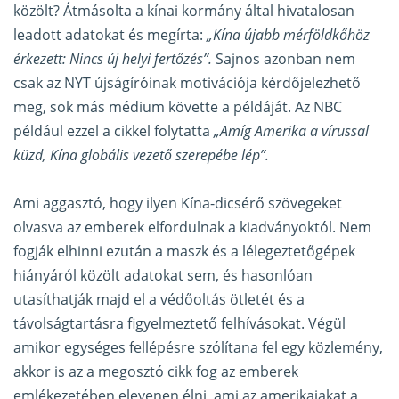
közölt? Átmásolta a kínai kormány által hivatalosan
leadott adatokat és megírta:
„Kína újabb mérföldkőhöz
érkezett: Nincs új helyi fertőzés”.
Sajnos azonban nem
csak az NYT újságíróinak motivációja kérdőjelezhető
meg, sok más médium követte a példáját. Az NBC
például ezzel a cikkel folytatta
„Amíg Amerika a vírussal
küzd, Kína globális vezető szerepébe lép”.
Ami aggasztó, hogy ilyen Kína-dicsérő szövegeket
olvasva az emberek elfordulnak a kiadványoktól. Nem
fogják elhinni ezután a maszk és a lélegeztetőgépek
hiányáról közölt adatokat sem, és hasonlóan
utasíthatják majd el a védőoltás ötletét és a
távolságtartásra figyelmeztető felhívásokat. Végül
amikor egységes fellépésre szólítana fel egy közlemény,
akkor is az a megosztó cikk fog az emberek
emlékezetében elevenen élni, ami az amerikaiakat a