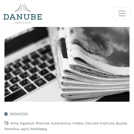
29/04/2020
Kína
,
Egyesült Államok
,
koronavírus
,
média
,
Danube Institute
,
Buzási
Ramóna
,
sajtó
,
felelősség