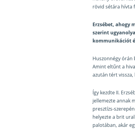
rövid sétára hívta 
Erzsébet, ahogy m
szerint ugyanolya
kommunikációt és
Huszonnégy órán be
Amint eltűnt a hiv
azután tért vissza,
Így kezdte II. Erz
jellemezte annak mo
presztízs-szerepén
helyezte a brit ur
palotában, akár eg