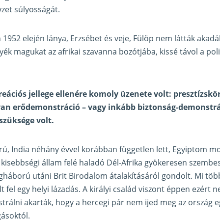
yzet súlyosságát.
1952 elején lánya, Erzsébet és veje, Fülöp nem látták akad
ék magukat az afrikai szavanna bozótjába, kissé távol a polit
eációs jellege ellenére komoly üzenete volt: presztízskö
an erődemonstráció – vagy inkább biztonság-demonstrá
züksége volt.
rú, India néhány évvel korábban független lett, Egyiptom mo
 kisebbségi állam felé haladó Dél-Afrika gyökeresen szembes
gháború utáni Brit Birodalom átalakításáról gondolt. Mi töb
 fel egy helyi lázadás. A királyi család viszont éppen ezért 
trálni akarták, hogy a hercegi pár nem ijed meg az ország 
gásoktól.