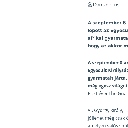
Danube Institu
A szeptember 8-á
lépett az Egyesü
afrikai gyarmata
hogy az akkor m
A szeptember 8-án
Egyesült Királysá
gyarmatait járta,
még egész világot
Post
és a
The Gua
VI. György király, 
jóllehet még csak 
amelyen valószínűl