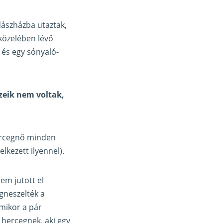
dászházba utaztak,
közelében lévő
 és egy sónyaló-
zeik nem voltak,
hercegnő minden
lkezett ilyennel).
em jutott el
gneszelték a
amikor a pár
 hercegnek, aki egy