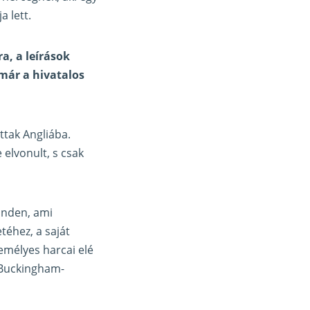
a lett.
a, a leírások
már a hivatalos
ttak Angliába.
elvonult, s csak
minden, ami
téhez, a saját
emélyes harcai elé
a Buckingham-