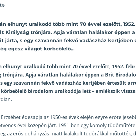
te
n elhunyt uralkodó több mint 70 évvel ezelőtt, 1952.
lt Királyság trónjára. Apja váratlan halálakor éppen a
it járta, s egy szavannán fekvő vadászház kertjében é
ég egész világot körbeölelő…
 elhunyt uralkodó több mint 70 évvel ezelőtt, 1952. febr
g trónjára. Apja váratlan halálakor éppen a Brit Birodal
 s egy szavannán fekvő vadászház kertjében értesült arr
 körbeölelő birodalom uralkodója lett – emlékszik vissz
rdian
.
II. Erzsébet édesapja az 1950-es évek elején egyre erőteljes
ötvenes évei közepén járt. 1951-ben egy komoly tüdőműtéten
eg az erős dohányzás miatt kialakult tüdőrákkal műtötték, 