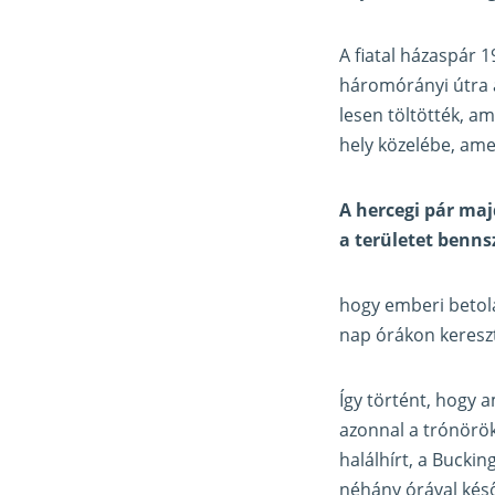
A fiatal házaspár 
háromórányi útra a
lesen töltötték, a
hely közelébe, amel
A hercegi pár maj
a területet benns
hogy emberi betol
nap órákon keresztü
Így történt, hogy 
azonnal a trónörö
halálhírt, a Buckin
néhány órával késő