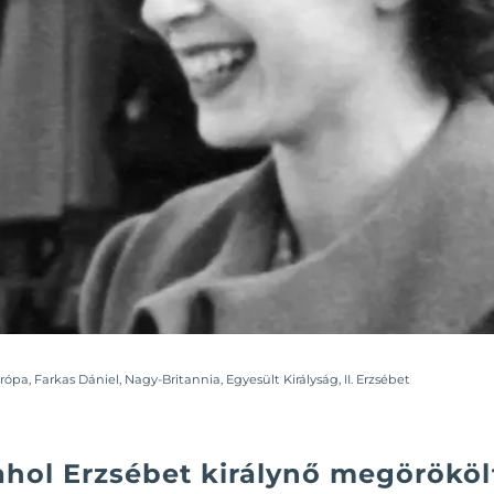
rópa
,
Farkas Dániel
,
Nagy-Britannia
,
Egyesült Királyság
,
II. Erzsébet
 ahol Erzsébet királynő megörököl