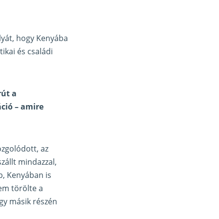
ályát, hogy Kenyába
ikai és családi
rút a
ció – amire
zgolódott, az
zállt mindazzal,
b, Kenyában is
nem törölte a
egy másik részén