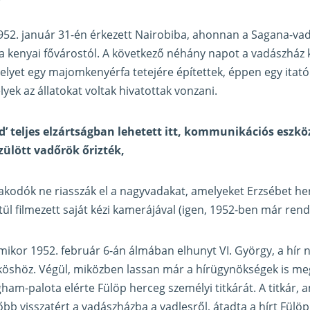
1952. január 31-én érkezett Nairobiba, ahonnan a Sagana-va
 kenyai fővárostól. A következő néhány napot a vadászház 
melyet egy majomkenyérfa tetejére építettek, éppen egy itató
yek az állatokat voltak hivatottak vonzani.
d’ teljes elzártságban lehetett itt, kommunikációs eszkö
zülött vadőrök őrizték,
akodók ne riasszák el a nagyvadakat, amelyeket Erzsébet 
l filmezett saját kézi kamerájával (igen, 1952-ben már rende
amikor 1952. február 6-án álmában elhunyt VI. György, a hír n
köshöz. Végül, miközben lassan már a hírügynökségek is me
gham-palota elérte Fülöp herceg személyi titkárát. A titkár, 
bb visszatért a vadászházba a vadlesről, átadta a hírt Fülöp