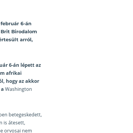
 február 6-án
 Brit Birodalom
rtesült arról,
uár 6-án lépett az
om afrikai
ól, hogy az akkor
a a
Washington
ebben betegeskedett,
 is átesett,
de orvosai nem