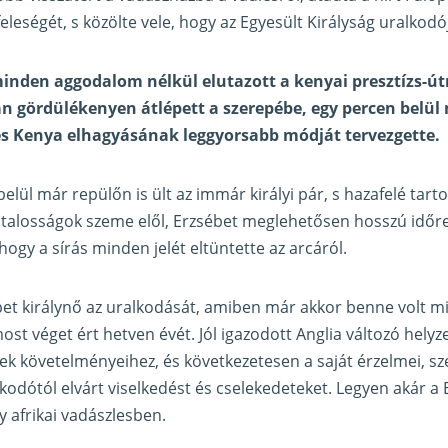
feleségét, s közölte vele, hogy az Egyesült Királyság uralkodój
inden aggodalom nélkül elutazott a kenyai presztízs-útr
n gördülékenyen átlépett a szerepébe, egy percen belül 
 Kenya elhagyásának leggyorsabb módját tervezgette.
lül már repülőn is ült az immár királyi pár, s hazafelé tarto
atalosságok szeme elől, Erzsébet meglehetősen hosszú időre 
 hogy a sírás minden jelét eltüntette az arcáról.
sébet királynő az uralkodását, amiben már akkor benne volt 
st véget ért hetven évét. Jól igazodott Anglia változó helyze
ek követelményeihez, és következetesen a saját érzelmei, sz
alkodótól elvárt viselkedést és cselekedeteket. Legyen akár 
y afrikai vadászlesben.