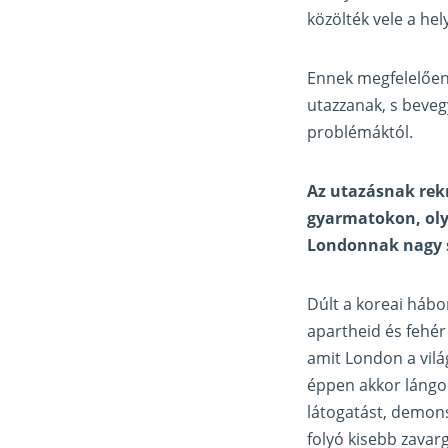
közölték vele a hel
Ennek megfelelően 
utazzanak, s bevegy
problémáktól.
Az utazásnak rekr
gyarmatokon, oly
Londonnak nagy s
Dúlt a koreai hábo
apartheid és fehér
amit London a vilá
éppen akkor lángolt
látogatást, demons
folyó kisebb zavar