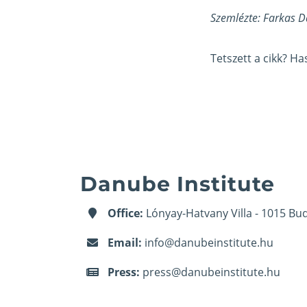
Szemlézte: Farkas D
Tetszett a cikk? H
Danube Institute
Office:
Lónyay-Hatvany Villa - 1015 Bud
Email:
info@danubeinstitute.hu
Press:
press@danubeinstitute.hu