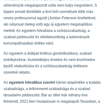
véleményük megalapozott volta sem tudja megvédeni. S
éppen emiatt döntöttek a fent leírt személyek több más
neves professzorral együtt (Jordan Peterson kivételével,
aki súlyosan beteg volt) egy új egyetem megalapítása
mellett. Az egyetem hitvallása a szólásszabadság, a
szabad párbeszéd és elkötelezettség a tudományok
korrumpálhatatlan értéke iránt.
Az egyetem a diákjait kritikus gondolkodásra, szabad
önkifejezésre, tiszteletteljes érvekre és nem érzelmekre
épülő vitakultúrára és a szólásszabadság értékeire
szeretné oktatni.
Az
egyetem hitvallása szerint
három alapértéke a kutatás
szabadsága, a lelkiismeret szabadsága és a szabad
társadalmi párbeszéd. Bár az ötlet már néhány éve
felmerült, 2021-ben hivatalosan is megalapult Texasban, a