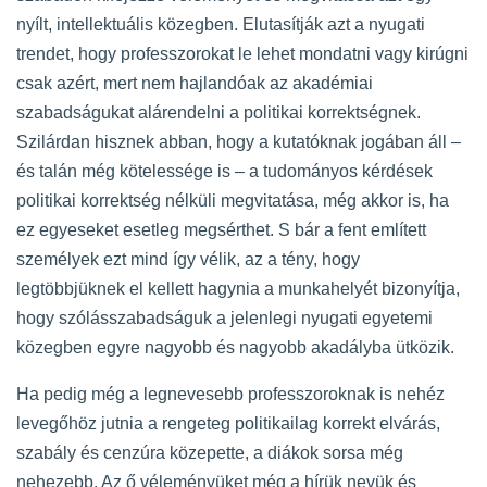
nyílt, intellektuális közegben. Elutasítják azt a nyugati
trendet, hogy professzorokat le lehet mondatni vagy kirúgni
csak azért, mert nem hajlandóak az akadémiai
szabadságukat alárendelni a politikai korrektségnek.
Szilárdan hisznek abban, hogy a kutatóknak jogában áll –
és talán még kötelessége is – a tudományos kérdések
politikai korrektség nélküli megvitatása, még akkor is, ha
ez egyeseket esetleg megsérthet. S bár a fent említett
személyek ezt mind így vélik, az a tény, hogy
legtöbbjüknek el kellett hagynia a munkahelyét bizonyítja,
hogy szólásszabadságuk a jelenlegi nyugati egyetemi
közegben egyre nagyobb és nagyobb akadályba ütközik.
Ha pedig még a legnevesebb professzoroknak is nehéz
levegőhöz jutnia a rengeteg politikailag korrekt elvárás,
szabály és cenzúra közepette, a diákok sorsa még
nehezebb. Az ő véleményüket még a hírük nevük és