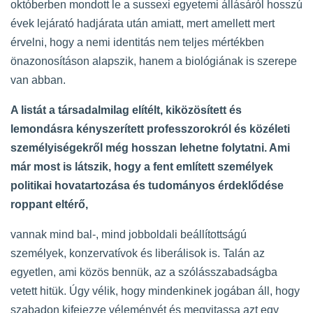
októberben mondott le a sussexi egyetemi állásáról hosszú
évek lejárató hadjárata után amiatt, mert amellett mert
érvelni, hogy a nemi identitás nem teljes mértékben
önazonosításon alapszik, hanem a biológiának is szerepe
van abban.
A listát a társadalmilag elítélt, kiközösített és
lemondásra kényszerített professzorokról és közéleti
személyiségekről még hosszan lehetne folytatni. Ami
már most is látszik, hogy a fent említett személyek
politikai hovatartozása és tudományos érdeklődése
roppant eltérő,
vannak mind bal-, mind jobboldali beállítottságú
személyek, konzervatívok és liberálisok is. Talán az
egyetlen, ami közös bennük, az a szólásszabadságba
vetett hitük. Úgy vélik, hogy mindenkinek jogában áll, hogy
szabadon kifejezze véleményét és megvitassa azt egy