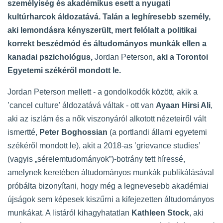
személyiség és akadémikus esett a nyugati
kultúrharcok áldozatává. Talán a leghíresebb személy,
aki lemondásra kényszerült, mert felólalt a politikai
korrekt beszédmód és áltudományos munkák ellen a
kanadai pszichológus,
Jordan Peterson
, aki a Torontoi
Egyetemi székéről mondott le.
Jordan Peterson mellett - a gondolkodók között, akik a
’cancel culture’ áldozatává váltak - ott van
Ayaan Hirsi Ali
,
aki az iszlám és a nők viszonyáról alkotott nézeteiről vált
ismertté,
Peter Boghossian
(a portlandi állami egyetemi
székéről mondott le), akit a 2018-as ’grievance studies’
(vagyis „sérelemtudományok”)-botrány tett híressé,
amelynek keretében áltudományos munkák publikálásával
próbálta bizonyítani, hogy még a legnevesebb akadémiai
újságok sem képesek kiszűrni a kifejezetten áltudományos
munkákat. A listáról kihagyhatatlan
Kathleen Stock
, aki