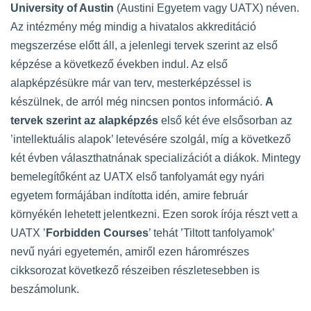
University of Austin
(Austini Egyetem vagy UATX) néven.
Az intézmény még mindig a hivatalos akkreditáció
megszerzése előtt áll, a jelenlegi tervek szerint az első
képzése a következő években indul. Az első
alapképzésükre már van terv, mesterképzéssel is
készülnek, de arról még nincsen pontos információ.
A
tervek szerint az alapképzés
első két éve elsősorban az
’intellektuális alapok’ letevésére szolgál, míg a következő
két évben választhatnának specializációt a diákok. Mintegy
bemelegítőként az UATX első tanfolyamát egy nyári
egyetem formájában indította idén, amire február
környékén lehetett jelentkezni. Ezen sorok írója részt vett a
UATX ’
Forbidden Courses
’ tehát ’Tiltott tanfolyamok’
nevű nyári egyetemén, amiről ezen háromrészes
cikksorozat következő részeiben részletesebben is
beszámolunk.