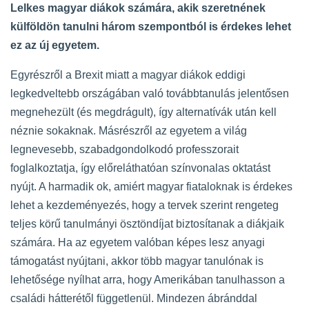
Lelkes magyar diákok számára, akik szeretnének
külföldön tanulni három szempontból is érdekes lehet
ez az új egyetem.
Egyrészről a Brexit miatt a magyar diákok eddigi
legkedveltebb országában való továbbtanulás jelentősen
megnehezült (és megdrágult), így alternatívák után kell
néznie sokaknak. Másrészről az egyetem a világ
legnevesebb, szabadgondolkodó professzorait
foglalkoztatja, így előreláthatóan színvonalas oktatást
nyújt. A harmadik ok, amiért magyar fiataloknak is érdekes
lehet a kezdeményezés, hogy a tervek szerint rengeteg
teljes körű tanulmányi ösztöndíjat biztosítanak a diákjaik
számára. Ha az egyetem valóban képes lesz anyagi
támogatást nyújtani, akkor több magyar tanulónak is
lehetősége nyílhat arra, hogy Amerikában tanulhasson a
családi hátterétől függetlenül. Mindezen ábránddal