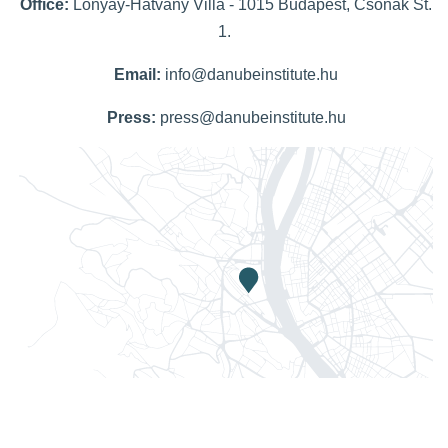
Office:
Lónyay-Hatvany Villa - 1015 Budapest, Csónak St.
1.
Email:
info@danubeinstitute.hu
Press:
press@danubeinstitute.hu