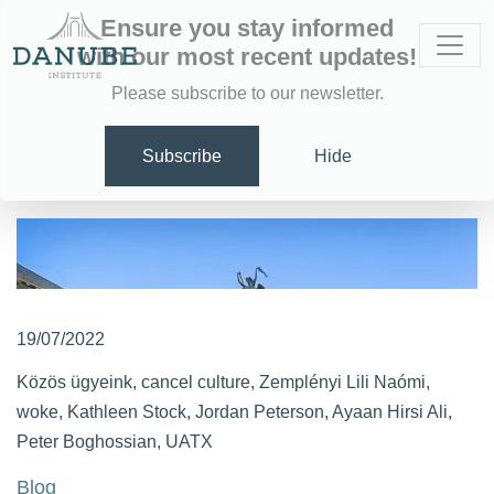
Ensure you stay informed
with our most recent updates!
Please subscribe to our newsletter.
Subscribe
Hide
19/07/2022
Közös ügyeink
,
cancel culture
,
Zemplényi Lili Naómi
,
woke
,
Kathleen Stock
,
Jordan Peterson
,
Ayaan Hirsi Ali
,
Peter Boghossian
,
UATX
Blog