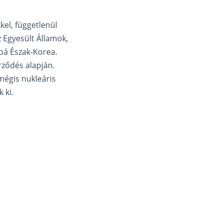
kel, függetlenül
 Egyesült Államok,
bbá Észak-Korea.
ződés alapján.
mégis nukleáris
 ki.