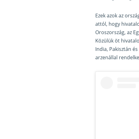
Ezek azok az orszá
attól, hogy hivata
Oroszország, az Egy
Közülük öt hivata
India, Pakisztán é
arzenállal rendelke