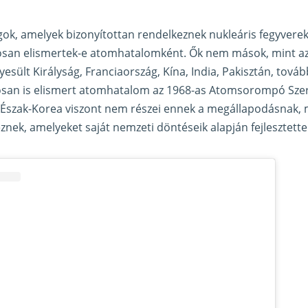
gok, amelyek bizonyítottan rendelkeznek nukleáris fegyverek
losan elismertek-e atomhatalomként. Ők nem mások, mint az
esült Királyság, Franciaország, Kína, India, Pakisztán, tová
losan is elismert atomhatalom az 1968-as Atomsorompó Szer
s Észak-Korea viszont nem részei ennek a megállapodásnak, 
znek, amelyeket saját nemzeti döntéseik alapján fejlesztettek