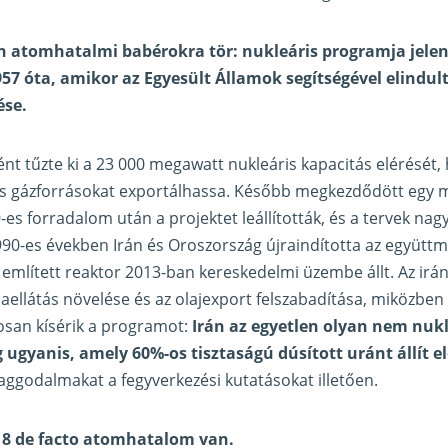
n atomhatalmi babérokra tör: nukleáris programja jelen
57 óta, amikor az Egyesült Államok segítségével elindult
ése.
ént tűzte ki a 23 000 megawatt nukleáris kapacitás elérését,
- és gázforrásokat exportálhassa. Később megkezdődött eg
-es forradalom után a projektet leállították, és a tervek na
990-es években Irán és Oroszország újraindította az együt
mlített reaktor 2013-ban kereskedelmi üzembe állt. Az iráni
giaellátás növelése és az olajexport felszabadítása, miközbe
osan kísérik a programot:
Irán az egyetlen olyan nem nukl
 ugyanis, amely 60%-os tisztaságú dúsított uránt állít e
i aggodalmakat a fegyverkezési kutatásokat illetően.
n 8 de facto atomhatalom van.