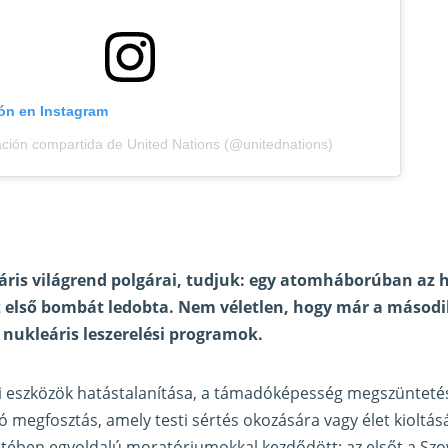
ión en Instagram
ación compartida de United Nations (@unitednations)
áris világrend polgárai, tudjuk: egy atomháborúban az 
z első bombát ledobta. Nem véletlen, hogy már a másodi
 nukleáris leszerelési programok.
rci eszközök hatástalanítása, a támadóképesség megszünteté
ó megfosztás, amely testi sértés okozására vagy élet kioltás
tében egyoldalú moratóriumokkal kezdődött: az elsőt a Szov