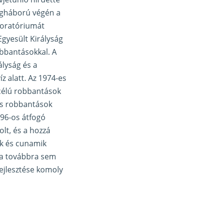
degháború végén a
moratóriumát
Egyesült Királyság
obbantásokkal. A
ályság és a
z alatt. Az 1974-es
 célú robbantások
is robbantások
996-os átfogó
lt, és a hozzá
ek és cunamik
ása továbbra sem
fejlesztése komoly