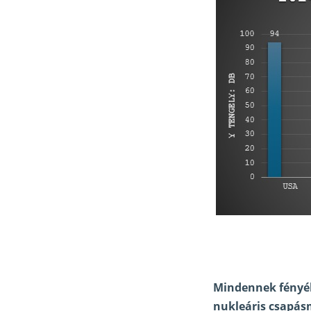
Mindennek fényéb
nukleáris csapásm