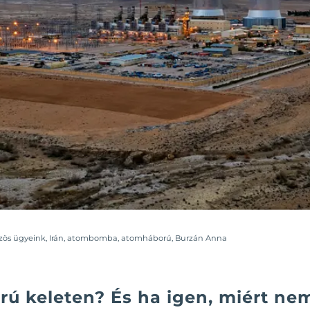
zös ügyeink
,
Irán
,
atombomba
,
atomháború
,
Burzán Anna
ú keleten? És ha igen, miért ne