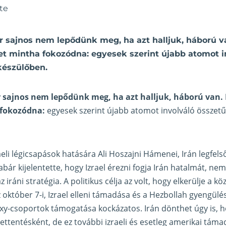
te
 sajnos nem lepődünk meg, ha azt halljuk, háború v
et mintha fokozódna: egyesek szerint újabb atomot i
készülőben.
sajnos nem lepődünk meg, ha azt halljuk, háború van.
 fokozódna:
egyesek szerint újabb atomot involváló összet
raeli légicsapások hatására Ali Hoszajni Hámenei, Irán legfel
abár kijelentette, hogy Izrael érezni fogja Irán hatalmát, n
az iráni stratégia. A politikus célja az volt, hogy elkerülje a k
któber 7-i, Izrael elleni támadása és a Hezbollah gyengülés
oxy-csoportok támogatása kockázatos. Irán dönthet úgy is, h
lrettentésként, de ez további izraeli és esetleg amerikai tám