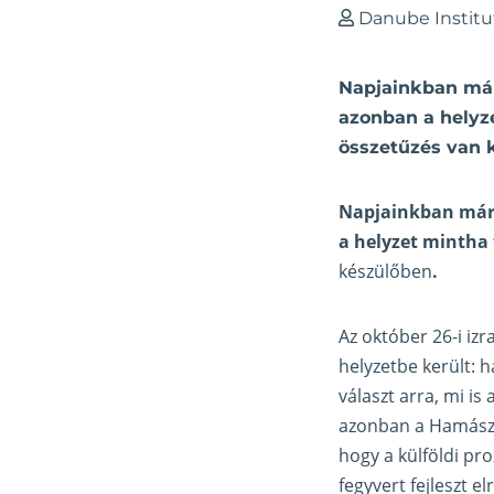
Danube Institu
Napjainkban már
azonban a helyz
összetűzés van 
Napjainkban már 
a helyzet mintha
készülőben
.
Az október 26-i iz
helyzetbe került: h
választ arra, mi is 
azonban a Hamász o
hogy a külföldi pr
fegyvert fejleszt e