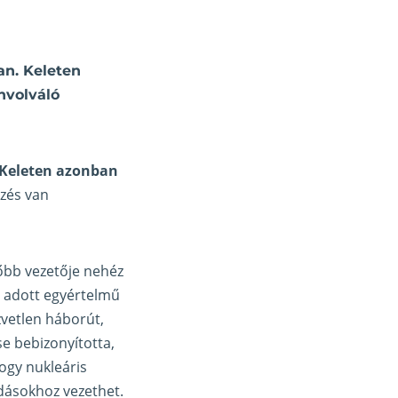
an. Keleten
nvolváló
 Keleten azonban
űzés van
sőbb vezetője nehéz
em adott egyértelmű
özvetlen háborút,
e bebizonyította,
ogy nukleáris
adásokhoz vezethet.