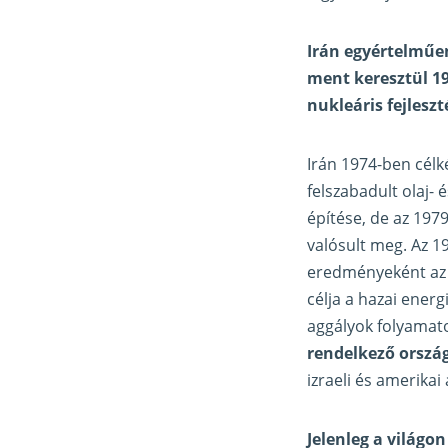
Irán egyértelműe
ment keresztül 19
nukleáris fejleszt
Irán 1974-ben célk
felszabadult olaj
építése, de az 1979
valósult meg. Az 1
eredményeként az e
célja a hazai ener
aggályok folyamat
rendelkező ország
izraeli és amerika
Jelenleg a világo