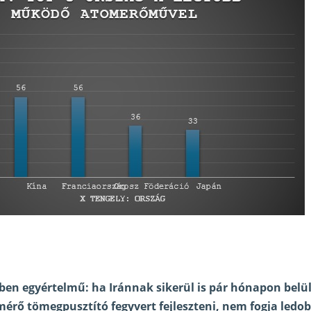
en egyértelmű: ha Iránnak sikerül is pár hónapon belül
érő tömegpusztító fegyvert fejleszteni, nem fogja ledob