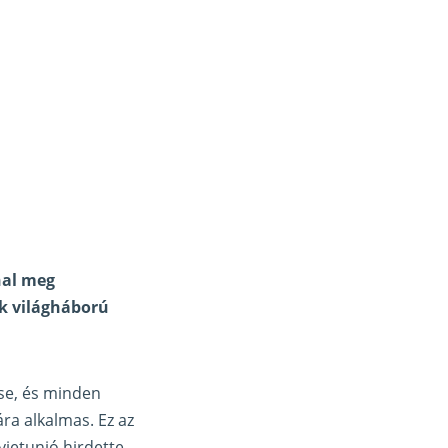
hal meg
k világháború
se, és minden
ára alkalmas. Ez az
jetunió hirdette