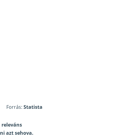
Forrás:
Statista
 releváns
ni azt sehova.