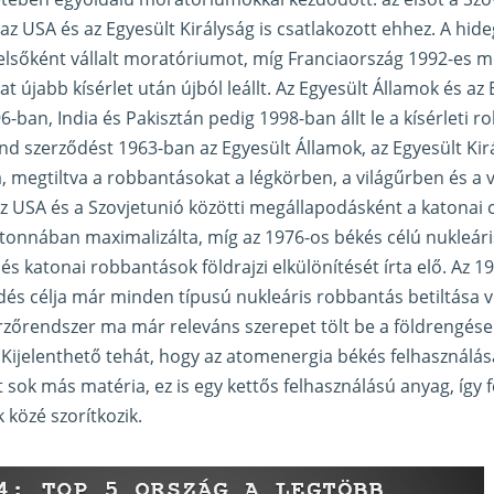
az USA és az Egyesült Királyság is csatlakozott ehhez. A hi
elsőként vállalt moratóriumot, míg Franciaország 1992-es 
 újabb kísérlet után újból leállt. Az Egyesült Államok és az 
-ban, India és Pakisztán pedig 1998-ban állt le a kísérleti r
d szerződést 1963-ban az Egyesült Államok, az Egyesült Kir
á, megtiltva a robbantásokat a légkörben, a világűrben és a ví
z USA és a Szovjetunió közötti megállapodásként a katonai
otonnában maximalizálta, míg az 1976-os békés célú nukleár
és katonai robbantások földrajzi elkülönítését írta elő. Az 1
s célja már minden típusú nukleáris robbantás betiltása vo
rzőrendszer ma már releváns szerepet tölt be a földrengés
. Kijelenthető tehát, hogy az atomenergia békés felhasznál
 sok más matéria, ez is egy kettős felhasználású anyag, így 
 közé szorítkozik.