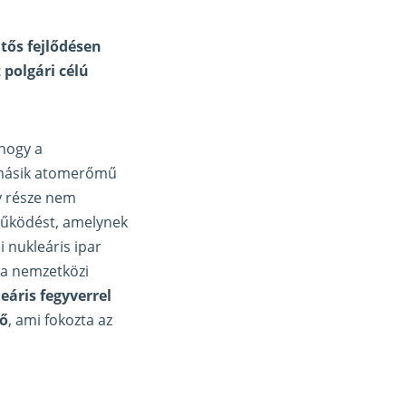
tős fejlődésen
 polgári célú
 hogy a
y másik atomerőmű
gy része nem
tműködést, amelynek
 nukleáris ipar
n a nemzetközi
eáris fegyverrel
lő
, ami fokozta az