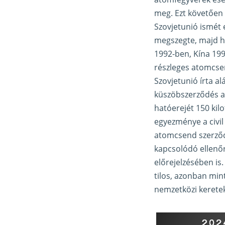
meg. Ezt követően 
Szovjetunió ismét 
megszegte, majd hat
1992-ben, Kína 1996
részleges atomcsen
Szovjetunió írta al
küszöbszerződés a
hatóerejét 150 kil
egyezménye a civil 
atomcsend szerződé
kapcsolódó ellenő
előrejelzésében is
tilos, azonban mint
nemzetközi keretek