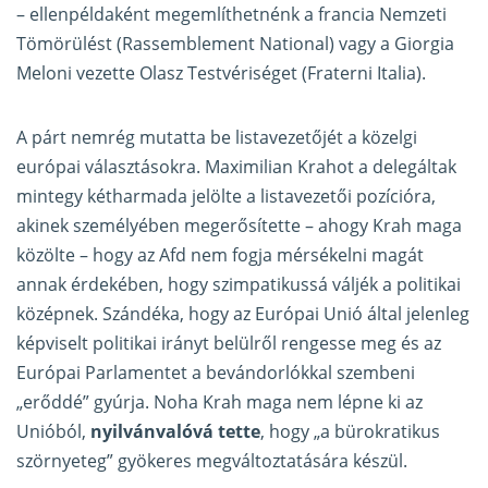
– ellenpéldaként megemlíthetnénk a francia Nemzeti
Tömörülést (Rassemblement National) vagy a Giorgia
Meloni vezette Olasz Testvériséget (Fraterni Italia).
A párt nemrég mutatta be listavezetőjét a közelgi
európai választásokra. Maximilian Krahot a delegáltak
mintegy kétharmada jelölte a listavezetői pozícióra,
akinek személyében megerősítette – ahogy Krah maga
közölte – hogy az Afd nem fogja mérsékelni magát
annak érdekében, hogy szimpatikussá váljék a politikai
középnek. Szándéka, hogy az Európai Unió által jelenleg
képviselt politikai irányt belülről rengesse meg és az
Európai Parlamentet a bevándorlókkal szembeni
„erőddé” gyúrja. Noha Krah maga nem lépne ki az
Unióból,
nyilvánvalóvá tette
, hogy „a bürokratikus
szörnyeteg” gyökeres megváltoztatására készül.