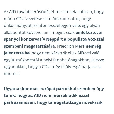
Az AfD további erősödését mi sem jelzi jobban, hogy
már a CDU vezetése sem ódzkodik attól, hogy
önkormányzati szinten összefogjon vele, egy olyan
álláspontot követve, ami megint csak
emlékeztet a
spanyol konzervatív Néppárt a populista Vox-szal
szembeni magatartására
. Friedrich Merz
nemrég
jelentette be
, hogy nem zárkózik el az AfD-vel való
együttműködéstől a helyi fennhatóságokban, jelezve
ugyanakkor, hogy a CDU még felülvizsgálhatja ezt a
döntést.
Ugyanakkor más európai pártokkal szemben úgy
tűnik, hogy az AfD nem mérséklődik azzal
párhuzamosan, hogy támogatottsága növekszik