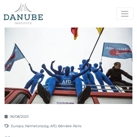
06/08/2023
Európa
,
Németország
,
AfD
,
Béndek Ábris