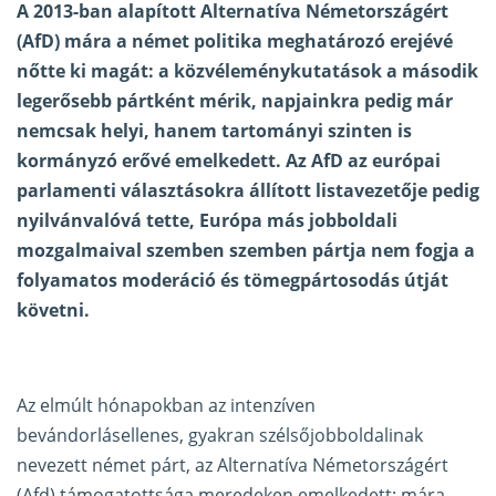
A 2013-ban alapított Alternatíva Németországért
(AfD) mára a német politika meghatározó erejévé
nőtte ki magát: a közvéleménykutatások a második
legerősebb pártként mérik, napjainkra pedig már
nemcsak helyi, hanem tartományi szinten is
kormányzó erővé emelkedett. Az AfD az európai
parlamenti választásokra állított listavezetője pedig
nyilvánvalóvá tette, Európa más jobboldali
mozgalmaival szemben szemben pártja nem fogja a
folyamatos moderáció és tömegpártosodás útját
követni.
Az elmúlt hónapokban az intenzíven
bevándorlásellenes, gyakran szélsőjobboldalinak
nevezett német párt, az Alternatíva Németországért
(Afd) támogatottsága meredeken emelkedett; mára