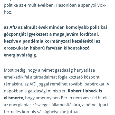
politika az elmúlt években. Hasonlóan a spanyol Vox-
hoz,
az AfD az elmúlt évek minden komolyabb politikai
gócpontját igyekezett a maga javára fordítani,
kezdve a pandémia kormányzati kezelésétől az
orosz-ukrán háború farvízén kibontakozó
energiaválságig.
Most pedig, hogy a német gazdaság hanyatlása
emelkedik fel a társadalmat foglalkoztató központi
témaként, az AfD joggal remélhet további babérokat. A
napokban a gazdasági miniszter,
Robert Habeck is
elismerte
, hogy amennyiben Berlin nem vesz fel hitelt
az energiapiac részleges államosítására, a német ipari
termelés komoly válsághelyezbe juthat.