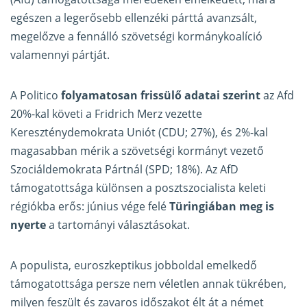
egészen a legerősebb ellenzéki párttá avanzsált,
megelőzve a fennálló szövetségi kormánykoalíció
valamennyi pártját.
A Politico
folyamatosan frissülő adatai szerint
az Afd
20%-kal követi a Fridrich Merz vezette
Kereszténydemokrata Uniót (CDU; 27%), és 2%-kal
magasabban mérik a szövetségi kormányt vezető
Szociáldemokrata Pártnál (SPD; 18%). Az AfD
támogatottsága különsen a posztszocialista keleti
régiókba erős: június vége felé
Türingiában meg is
nyerte
a tartományi választásokat.
A populista, euroszkeptikus jobboldal emelkedő
támogatottsága persze nem véletlen annak tükrében,
milyen feszült és zavaros időszakot élt át a német