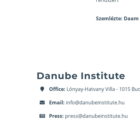
Szemlézte: Daam
Danube Institute
Office:
Lónyay-Hatvany Villa - 1015 Bud
Email:
info@danubeinstitute.hu
Press:
press@danubeinstitute.hu