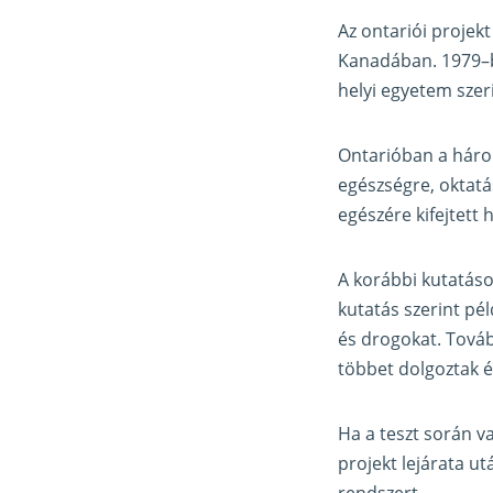
Az ontariói projek
Kanadában. 1979–b
helyi egyetem szer
Ontarióban a három
egészségre, oktatá
egészére kifejtett h
A korábbi kutatáso
kutatás szerint pé
és drogokat. Tová
többet dolgoztak 
Ha a teszt során v
projekt lejárata u
rendszert