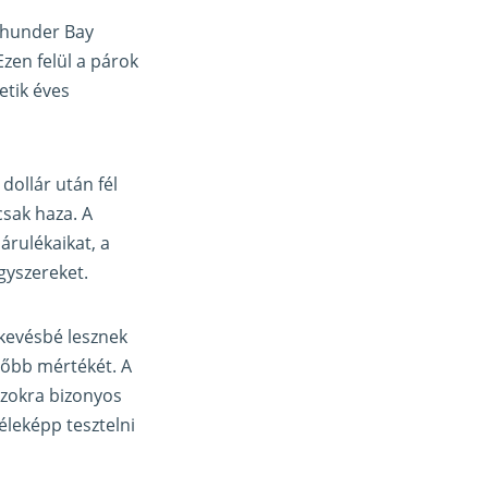
 Thunder Bay
zen felül a párok
etik éves
dollár után fél
csak haza. A
árulékaikat, a
gyszereket.
 kevésbé lesznek
zőbb mértékét. A
szokra bizonyos
éleképp tesztelni