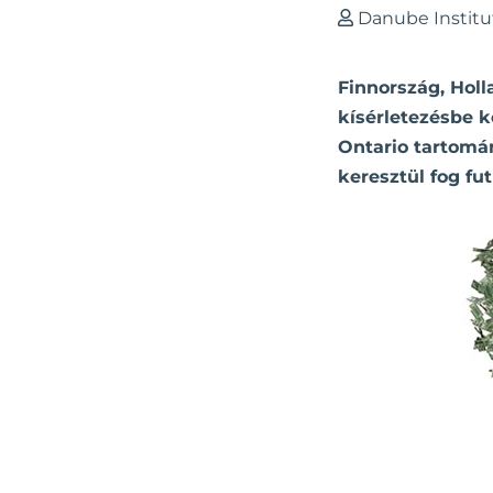
Danube Institu
Finnország, Holl
kísérletezésbe k
Ontario tartomá
keresztül fog fu