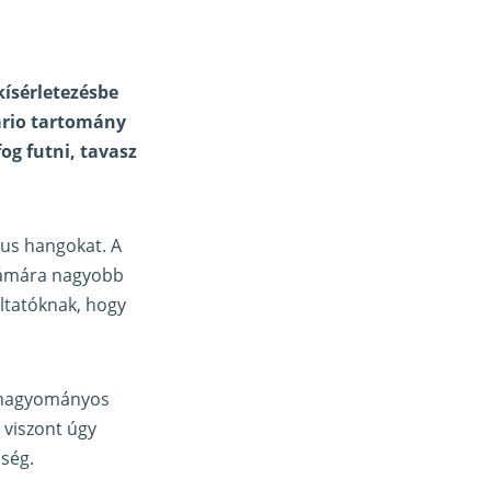
kísérletezésbe
ario tartomány
og futni, tavasz
ikus hangokat. A
számára nagyobb
áltatóknak, hogy
a hagyományos
 viszont úgy
ség.