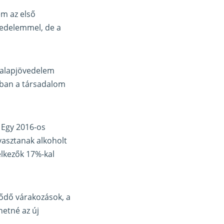
em az első
vedelemmel, de a
z alapjövedelem
sában a társadalom
 Egy 2016-os
yasztanak alkoholt
lkezők 17%-kal
ződő várakozások, a
hetné az új