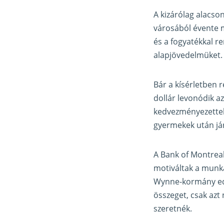
A kizárólag alacso
városából évente m
és a fogyatékkal re
alapjövedelmüket.
Bár a kísérletben 
dollár levonódik az
kedvezményezettek 
gyermekek után jár
A Bank of Montreal
motiváltak a munká
Wynne-kormány eddi
összeget, csak azt
szeretnék.