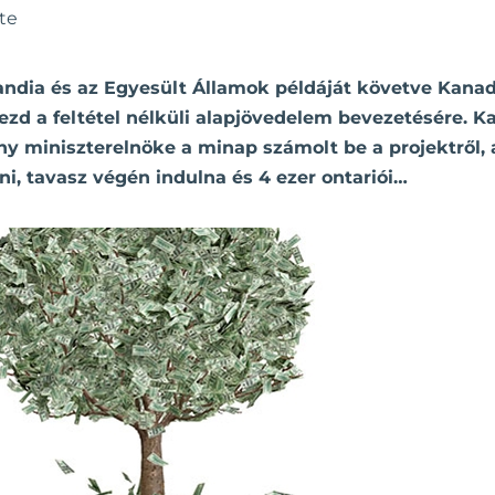
te
andia és az Egyesült Államok példáját követve Kanad
ezd a feltétel nélküli alapjövedelem bevezetésére. 
ny miniszterelnöke a minap számolt be a projektről,
tni, tavasz végén indulna és 4 ezer ontariói…