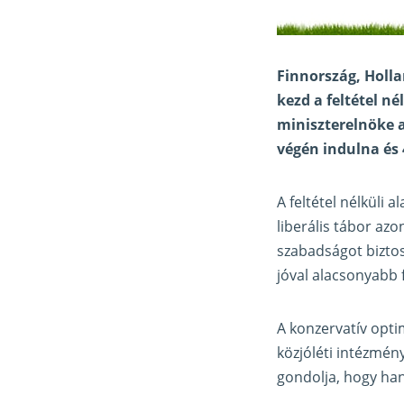
Finnország, Holla
kezd a feltétel n
miniszterelnöke a
végén indulna és 
A feltétel nélküli 
liberális tábor az
szabadságot biztos
jóval alacsonyabb 
A konzervatív opt
közjóléti intézmén
gondolja, hogy ha