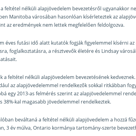
t a feltétel nélküli alapjövedelem bevezetésről ugyanakkor n
en Manitoba városában hasonlóan kísérleteztek az alapjö
int az eredmények nem lettek megfelelően feldolgozva.
 éves futási idő alatt kutatók fogják figyelemmel kísérni a
sra, foglalkoztatásra, a résztvevők életére és Lindsay váro
atásait.
k a feltétel nélküli alapjövedelem bevezetésének kedveznek.
ldául az alapjövedelemmel rendelkezők sokkal ritkábban fog
bbá egy 2013-as felmérés szerint az alapjövedelemmel rende
és 38%-kal magasabb jövedelemmel rendelkeztek.
alóban beváltaná a feltétel nélküli alapjövedelem a hozzá fű
tán, 3 év múlva, Ontario kormánya tartomány-szerte bevezet