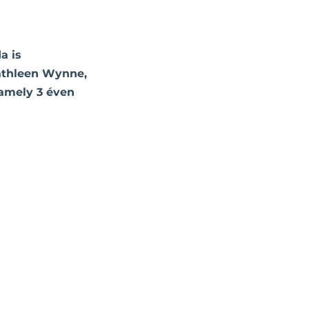
a is
Kathleen Wynne,
 amely 3 éven