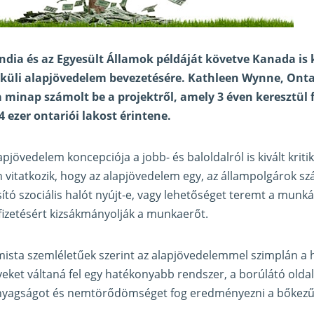
ndia és az Egyesült Államok példáját követve Kanada is
élküli alapjövedelem bevezetésére. Kathleen Wynne, Ont
 minap számolt be a projektről, amely 3 éven keresztül f
4 ezer ontariói lakost érintene.
alapjövedelem koncepciója a jobb- és baloldalról is kivált krit
on vitatkozik, hogy az alapjövedelem egy, az állampolgárok 
ító szociális halót nyújt-e, vagy lehetőséget teremt a munk
fizetésért kizsákmányolják a munkaerőt.
imista szemléletűek szerint az alapjövedelemmel szimplán 
yeket váltaná fel egy hatékonyabb rendszer, a borúlátó oldal
nyagságot és nemtörődömséget fog eredményezni a bőkezű