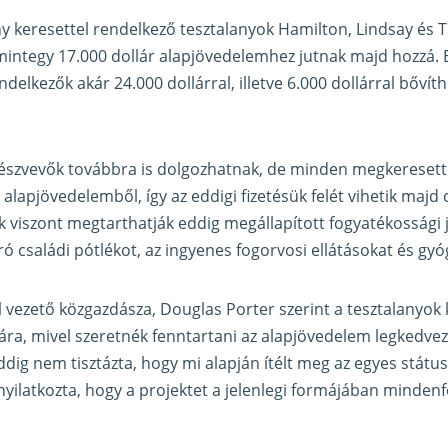
ny keresettel rendelkező tesztalanyok Hamilton, Lindsay és
integy 17.000 dollár alapjövedelemhez jutnak majd hozzá. E
ndelkezők akár 24.000 dollárral, illetve 6.000 dollárral bővíth
részvevők továbbra is dolgozhatnak, de minden megkeresett 
 alapjövedelemből, így az eddigi fizetésük felét vihetik majd 
viszont megtarthatják eddig megállapított fogyatékossági j
ó családi pótlékot, az ingyenes fogorvosi ellátásokat és gyó
 vezető közgazdásza, Douglas Porter szerint a tesztalanyok
ra, mivel szeretnék fenntartani az alapjövedelem legkedve
g nem tisztázta, hogy mi alapján ítélt meg az egyes státu
 nyilatkozta, hogy a projektet a jelenlegi formájában mindenf