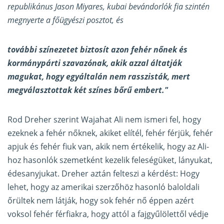
republikánus Jason Miyares, kubai bevándorlók fia szintén
megnyerte a főügyészi posztot, és
további színezetet biztosít azon fehér nőnek és
kormánypárti szavazónak, akik azzal áltatják
magukat, hogy egyáltalán nem rasszisták, mert
megválasztottak két színes bőrű embert."
Rod Dreher szerint Wajahat Ali nem ismeri fel, hogy
ezeknek a fehér nőknek, akiket elítél, fehér férjük, fehér
apjuk és fehér fiuk van, akik nem értékelik, hogy az Ali-
hoz hasonlók szemetként kezelik feleségüket, lányukat,
édesanyjukat. Dreher aztán felteszi a kérdést: Hogy
lehet, hogy az amerikai szerzőhöz hasonló baloldali
őrültek nem látják, hogy sok fehér nő éppen azért
voksol fehér férfiakra, hogy attól a fajgyűlölettől védje