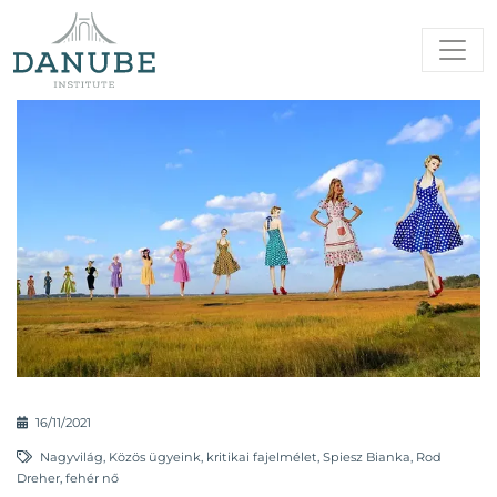
16/11/2021
Nagyvilág
,
Közös ügyeink
,
kritikai fajelmélet
,
Spiesz Bianka
,
Rod
Dreher
,
fehér nő