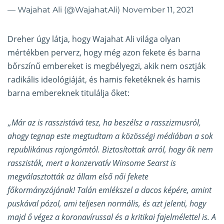
— Wajahat Ali (@WajahatAli)
November 11, 2021
Dreher úgy látja, hogy Wajahat Ali világa olyan
mértékben perverz, hogy még azon fekete és barna
bőrszínű embereket is megbélyegzi, akik nem osztják
radikális ideológiáját, és hamis feketéknek és hamis
barna embereknek titulálja őket:
,
,Már az is rasszistává tesz, ha beszélsz a rasszizmusról,
ahogy tegnap este megtudtam a közösségi médiában a sok
republikánus rajongómtól. Biztosítottak arról, hogy ők nem
rasszisták, mert a konzervatív Winsome Searst is
megválasztották az állam első női fekete
főkormányzójának! Talán emlékszel a dacos képére, amint
puskával pózol, ami teljesen normális, és azt jelenti, hogy
majd ő végez a koronavírussal és a kritikai fajelmélettel is. A