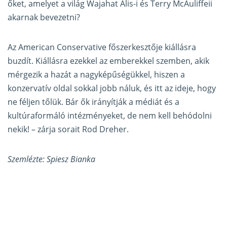
őket, amelyet a világ Wajahat Alis-i és Terry McAuliffeii
akarnak bevezetni?
Az American Conservative főszerkesztője kiállásra
buzdít. Kiállásra ezekkel az emberekkel szemben, akik
mérgezik a hazát a nagyképűségükkel, hiszen a
konzervatív oldal sokkal jobb náluk, és itt az ideje, hogy
ne féljen tőlük. Bár ők irányítják a médiát és a
kultúraformáló intézményeket, de nem kell behódolni
nekik! – zárja sorait Rod Dreher.
Szemlézte: Spiesz Bianka