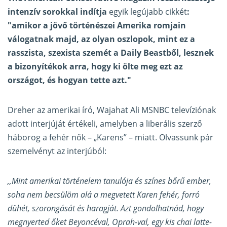
intenzív sorokkal indítja
egyik legújabb cikkét
:
"amikor a jövő történészei Amerika romjain
válogatnak majd, az olyan oszlopok, mint ez a
rasszista, szexista szemét a Daily Beastből, lesznek
a bizonyítékok arra, hogy ki ölte meg ezt az
országot, és hogyan tette azt."
Dreher az amerikai író, Wajahat Ali MSNBC televíziónak
adott interjúját értékeli, amelyben a liberális szerző
háborog a fehér nők – „Karens” – miatt. Olvassunk pár
szemelvényt az interjúból:
,,Mint amerikai történelem tanulója és színes bőrű ember,
soha nem becsülöm alá a megvetett Karen fehér, forró
dühét, szorongását és haragját. Azt gondolhatnád, hogy
megnyerted őket Beyoncéval, Oprah-val, egy kis chai latte-