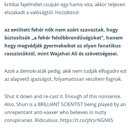
kritikai fajelmélet csupán egy hamis vita, akkor teljesen
elszakadt a valóságtól. Hozzáteszi:
az említett fehér nők nem azért szavaztak, hogy
biztosítsák „a fehér felsőbbrendűségüket”, hanem
hogy megvédjék gyermekeiket az olyan fanatikus
rasszistáktól, mint Wajahat Ali és szövetségesei.
Azok a demokraták pedig, akik nem tudják elfogadni ezt
az alapvető igazságot, folyamatosan veszíteni fognak.
Shut it down and re-cast it. Enough of this nonsense.
Also, Shuri is a BRILLIANT SCIENTIST being played by an
unrepentant anti-vaxxer who believes in nutty
conspiracies. Ridiculous.
https://t.co/jzVsrNGNX5