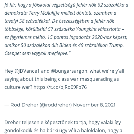
Jó hír, hogy a főiskolai végzettségű fehér nők 62 százaléka a
demokrata Terry McAuliffe mellett döntött, szemben a
tavalyi 58 százalékkal. De összességében a fehér nők
többsége, körülbelül 57 százaléka Youngkint választotta –
ez figyelemre méltó, 15 pontos ingadozás 2020-hoz képest,
amikor 50 százalékon állt Biden és 49 százalékon Trump.
Cseppet sem vagyok meglepve.”
Hey
@JDVance1
and
@bungarsargon
, what we're y'all
saying about this being class war masquerading as
culture war?
https://t.co/pjRo09Fb76
— Rod Dreher (@roddreher)
November 8, 2021
Dreher teljesen elképesztőnek tartja, hogy valaki így
gondolkodik és ha bárki úgy véli a baloldalon, hogy a