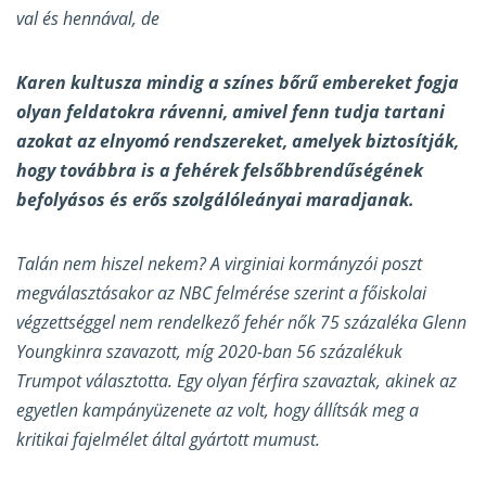
val és hennával, de
Karen kultusza mindig a színes bőrű embereket fogja
olyan feldatokra rávenni, amivel fenn tudja tartani
azokat az elnyomó rendszereket, amelyek biztosítják,
hogy továbbra is a fehérek felsőbbrendűségének
befolyásos és erős szolgálóleányai maradjanak.
Talán nem hiszel nekem? A virginiai kormányzói poszt
megválasztásakor az NBC felmérése szerint a főiskolai
végzettséggel nem rendelkező fehér nők 75 százaléka Glenn
Youngkinra szavazott, míg 2020-ban 56 százalékuk
Trumpot választotta. Egy olyan férfira szavaztak, akinek az
egyetlen kampányüzenete az volt, hogy állítsák meg a
kritikai fajelmélet által gyártott mumust.