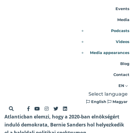
Blog
Events
Bernie Sanders –
Media
keményvonalas baloldali vagy
Podcasts
mérsékelt politikus?
Videos
Danube Institute
Media appearances
Blog
A politikai szakértő Conor Friedersdorf az
Contact
Atlanticban elemzi, hogy a 2020-ban elnökségért
induló demokrata, Bernie Sanders hol
EN
helyezkedik el a baloldali politikai spektrumon.
Select language
English
Magyar
A politikai szakértő Conor Friedersdorf
az
Atlanticban elemzi
, hogy a 2020-ban elnökségért
induló demokrata, Bernie Sanders hol helyezkedik
el a baloldali politikai spektrumon.