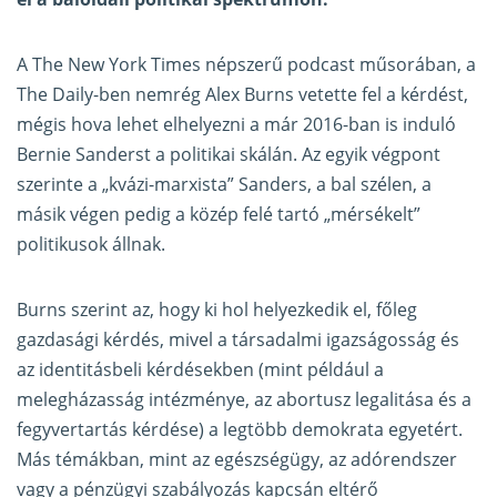
A The New York Times népszerű podcast műsorában, a
The Daily-ben nemrég Alex Burns vetette fel a kérdést,
mégis hova lehet elhelyezni a már 2016-ban is induló
Bernie Sanderst a politikai skálán. Az egyik végpont
szerinte a „kvázi-marxista” Sanders, a bal szélen, a
másik végen pedig a közép felé tartó „mérsékelt”
politikusok állnak.
Burns szerint az, hogy ki hol helyezkedik el, főleg
gazdasági kérdés, mivel a társadalmi igazságosság és
az identitásbeli kérdésekben (mint például a
melegházasság intézménye, az abortusz legalitása és a
fegyvertartás kérdése) a legtöbb demokrata egyetért.
Más témákban, mint az egészségügy, az adórendszer
vagy a pénzügyi szabályozás kapcsán eltérő