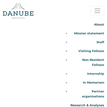
About
Mission statement
Staff
Visiting Fellows
Non-Resident
Fellows
Internship
In Memoriam
07/03/2019
Partner
organisations
Demokrata Párt
,
USA
,
Danube Institute
,
Bernie Sanders
,
Gyarmati
Emese
Research & Analyses