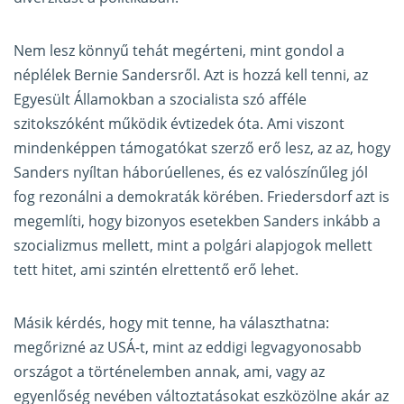
Nem lesz könnyű tehát megérteni, mint gondol a
néplélek Bernie Sandersről. Azt is hozzá kell tenni, az
Egyesült Államokban a szocialista szó afféle
szitokszóként működik évtizedek óta. Ami viszont
mindenképpen támogatókat szerző erő lesz, az az, hogy
Sanders nyíltan háborúellenes, és ez valószínűleg jól
fog rezonálni a demokraták körében. Friedersdorf azt is
megemlíti, hogy bizonyos esetekben Sanders inkább a
szocializmus mellett, mint a polgári alapjogok mellett
tett hitet, ami szintén elrettentő erő lehet.
Másik kérdés, hogy mit tenne, ha választhatna:
megőrizné az USÁ-t, mint az eddigi legvagyonosabb
országot a történelemben annak, ami, vagy az
egyenlőség nevében változtatásokat eszközölne akár az