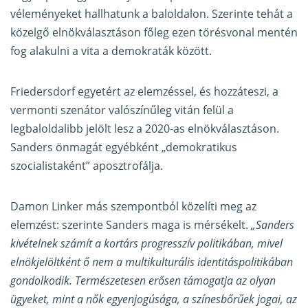
véleményeket hallhatunk a baloldalon. Szerinte tehát a
közelgő elnökválasztáson főleg ezen törésvonal mentén
fog alakulni a vita a demokraták között.
Friedersdorf egyetért az elemzéssel, és hozzáteszi, a
vermonti szenátor valószínűleg vitán felül a
legbaloldalibb jelölt lesz a 2020-as elnökválasztáson.
Sanders önmagát egyébként „demokratikus
szocialistaként” aposztrofálja.
Damon Linker más szempontból közelíti meg az
elemzést: szerinte Sanders maga is mérsékelt.
„Sanders
kivételnek számít a kortárs progresszív politikában, mivel
elnökjelöltként ő nem a multikulturális identitáspolitikában
gondolkodik. Természetesen erősen támogatja az olyan
ügyeket, mint a nők egyenjogúsága, a színesbőrűek jogai, az