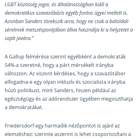
LGBT közösség jogai, és általánosságban kiáll a
demokratikus szavazóbázis egyéb fontos ügyei mellett is.
Azonban Sanders törekszik arra, hogy ne csak a baloldali
sérelmek metszéspontjában állva használja ki a helyzetet a
saját javára.”
A Gallup felmérése szerint egyébként a demokraták
54%-a szeretné, hogy a párt mérsékelt irányba
változzon. Az viszont kérdéses, hogy a szavazótábor
elfogadna-e egy olyan inkluzív és szocialista irányba
húzó politikust, mint Sanders, hiszen például az
egészségügy és az adórendszer ügyében megoszthatja
a demokratákat.
Friedersdorf egy harmadik nézőpontot is ajánl az
elemzéshez: szerinte aszerint is lehet csoportosítani a