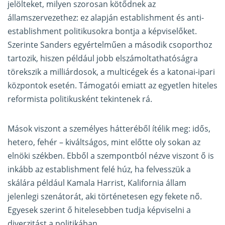
jelölteket, milyen szorosan kötődnek az
államszervezethez: ez alapján establishment és anti-
establishment politikusokra bontja a képviselőket.
Szerinte Sanders egyértelműen a második csoporthoz
tartozik, hiszen például jobb elszámoltathatóságra
törekszik a milliárdosok, a multicégek és a katonai-ipari
központok esetén. Támogatói emiatt az egyetlen hiteles
reformista politikusként tekintenek rá.
Mások viszont a személyes hátteréből ítélik meg: idős,
hetero, fehér – kiváltságos, mint előtte oly sokan az
elnöki székben. Ebből a szempontból nézve viszont ő is
inkább az establishment felé húz, ha felvesszük a
skálára például Kamala Harrist, Kalifornia állam
jelenlegi szenátorát, aki történetesen egy fekete nő.
Egyesek szerint ő hitelesebben tudja képviselni a
diverzitást a politikában.