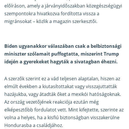
előíráson, amely a járványidőszakban közegészségügyi
szempontokra hivatkozva fordította vissza a
migránsokat – közlik a magazin szerkesztői.
Biden ugyanakkor válaszában csak a belbiztonsági
miniszter szólamait puffogtatta, miszerint Trump
idején a gyerekeket hagyták a sivatagban éhezni.
A szerzők szerint ez a vád teljesen alaptalan, hiszen az
elmúlt években a kiutasítottakat vagy visszajuttatták
hazájukba, vagy átadták őket a mexikói hatóságoknak.
Az ország vezetőjének reakciója ezután még
elképesztőbb fordulatot vett. Mint kifejtette, szerinte az
volna a helyes, ha a kisfiú biztonságban visszakerülne
Hondurasba a családjához.