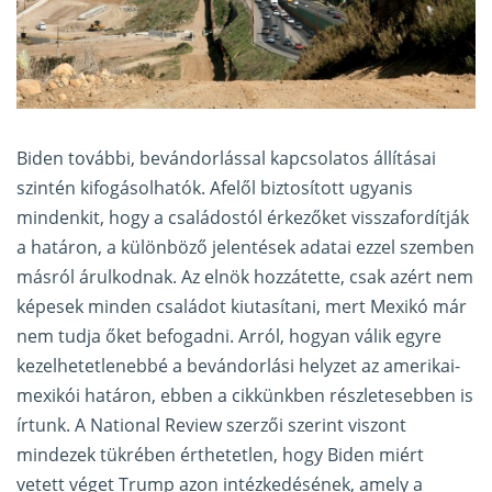
Biden további, bevándorlással kapcsolatos állításai
szintén kifogásolhatók. Afelől biztosított ugyanis
mindenkit, hogy a családostól érkezőket visszafordítják
a határon, a különböző jelentések adatai ezzel szemben
másról árulkodnak. Az elnök hozzátette, csak azért nem
képesek minden családot kiutasítani, mert Mexikó már
nem tudja őket befogadni. Arról, hogyan válik egyre
kezelhetetlenebbé a bevándorlási helyzet az amerikai-
mexikói határon,
ebben a cikkünkben
részletesebben is
írtunk. A National Review szerzői szerint viszont
mindezek tükrében érthetetlen, hogy Biden miért
vetett véget Trump azon intézkedésének, amely a