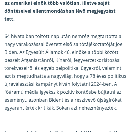
az amerikai elnök több valótlan, illetve saját
döntéseivel ellentmondásban lévő megjegyzést
tett.
64 hivatalban töltött nap után nemrég megtartotta a
nagy várakozással övezett első sajtótájékoztatóját Joe
Biden. Az Egyesült Államok 46. elnöke a többi között
beszélt Afganisztánról, Kínáról, fegyverzetkorlátozási
törekvéseiről és egyéb belpolitikai ügyekről, valamint
azt is megtudhatta a nagyvilág, hogy a 78 éves politikus
újraválasztási kampányt kíván folytatni 2024-ben. A
főáramú média igyekszik pozitív köntösbe bújtatni az
eseményt, azonban Bident és a résztvevő újságírókat
egyaránt érték kritikák. Sokan azt nehezményezték,