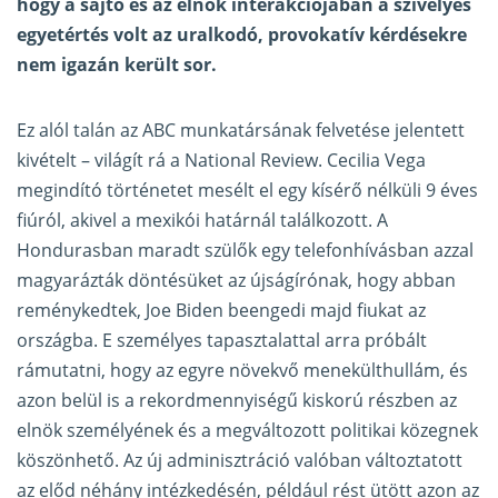
hogy a sajtó és az elnök interakciójában a szívélyes
egyetértés volt az uralkodó, provokatív kérdésekre
nem igazán került sor.
Ez alól talán az ABC munkatársának felvetése jelentett
kivételt –
világít rá a National Review
. Cecilia Vega
megindító történetet mesélt el egy kísérő nélküli 9 éves
fiúról, akivel a mexikói határnál találkozott. A
Hondurasban maradt szülők egy telefonhívásban azzal
magyarázták döntésüket az újságírónak, hogy abban
reménykedtek, Joe Biden beengedi majd fiukat az
országba. E személyes tapasztalattal arra próbált
rámutatni, hogy az egyre növekvő menekülthullám, és
azon belül is a rekordmennyiségű kiskorú részben az
elnök személyének és a megváltozott politikai közegnek
köszönhető. Az új adminisztráció valóban változtatott
az előd néhány intézkedésén, például rést ütött azon az