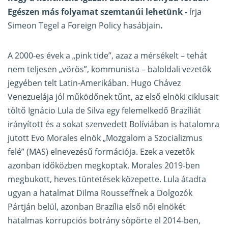
Egészen más folyamat szemtanúi lehetünk -
írja
Simeon Tegel a Foreign Policy hasábjain
.
A 2000-es évek a „pink tide”, azaz a mérsékelt – tehát
nem teljesen „vörös”, kommunista – baloldali vezetők
jegyében telt Latin-Amerikában. Hugo Chávez
Venezuelája jól működőnek tűnt, az első elnöki ciklusait
töltő Ignácio Lula de Silva egy felemelkedő Brazíliát
irányított és a sokat szenvedett Bolíviában is hatalomra
jutott Evo Morales elnök „Mozgalom a Szocializmus
felé” (MAS) elnevezésű formációja. Ezek a vezetők
azonban időközben megkoptak. Morales 2019-ben
megbukott, heves tüntetések közepette. Lula átadta
ugyan a hatalmat Dilma Rousseffnek a Dolgozók
Pártján belül, azonban Brazília első női elnökét
hatalmas korrupciós botrány söpörte el 2014-ben,