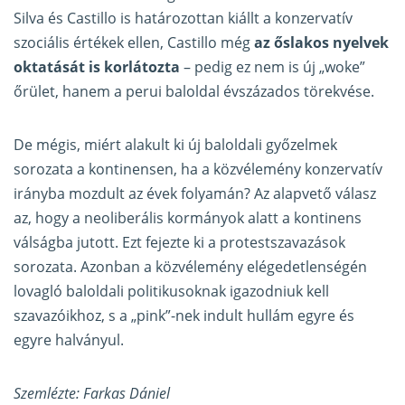
Silva és Castillo is határozottan kiállt a konzervatív
szociális értékek ellen, Castillo még
az őslakos nyelvek
oktatását is korlátozta
– pedig ez nem is új „woke”
őrület, hanem a perui baloldal évszázados törekvése.
De mégis, miért alakult ki új baloldali győzelmek
sorozata a kontinensen, ha a közvélemény konzervatív
irányba mozdult az évek folyamán? Az alapvető válasz
az, hogy a neoliberális kormányok alatt a kontinens
válságba jutott. Ezt fejezte ki a protestszavazások
sorozata. Azonban a közvélemény elégedetlenségén
lovagló baloldali politikusoknak igazodniuk kell
szavazóikhoz, s a „pink”-nek indult hullám egyre és
egyre halványul.
Szemlézte: Farkas Dániel