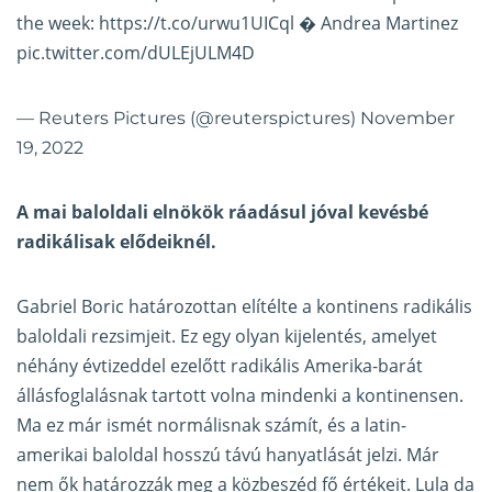
the week:
https://t.co/urwu1UICql
� Andrea Martinez
pic.twitter.com/dULEjULM4D
— Reuters Pictures (@reuterspictures)
November
19, 2022
A mai baloldali elnökök ráadásul jóval kevésbé
radikálisak elődeiknél.
Gabriel Boric határozottan elítélte a kontinens radikális
baloldali rezsimjeit. Ez egy olyan kijelentés, amelyet
néhány évtizeddel ezelőtt radikális Amerika-barát
állásfoglalásnak tartott volna mindenki a kontinensen.
Ma ez már ismét normálisnak számít, és a latin-
amerikai baloldal hosszú távú hanyatlását jelzi. Már
nem ők határozzák meg a közbeszéd fő értékeit. Lula da