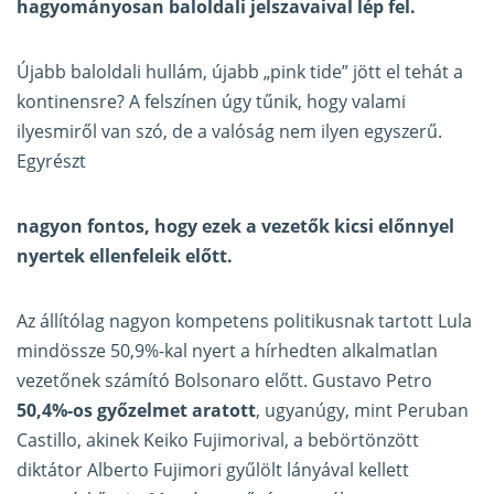
hagyományosan baloldali jelszavaival lép fel.
Újabb baloldali hullám, újabb „pink tide” jött el tehát a
kontinensre? A felszínen úgy tűnik, hogy valami
ilyesmiről van szó, de a valóság nem ilyen egyszerű.
Egyrészt
nagyon fontos, hogy ezek a vezetők kicsi előnnyel
nyertek ellenfeleik előtt.
Az állítólag nagyon kompetens politikusnak tartott Lula
mindössze 50,9%-kal nyert a hírhedten alkalmatlan
vezetőnek számító Bolsonaro előtt. Gustavo Petro
50,4%-os győzelmet aratott
, ugyanúgy, mint Peruban
Castillo, akinek Keiko Fujimorival, a bebörtönzött
diktátor Alberto Fujimori gyűlölt lányával kellett