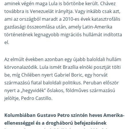
aminek végén maga Lula is börtönbe került. Chávez
továbbra is Venezuelát irányítja. Vagy inkább csak azt,
ami az országból maradt a 2010-es évek katasztrofális
gazdasági összeomlása után, amely Latin-Amerika
történetének legnagyobb migrációs hullámát indította
el.
Az elmúlt években azonban egy újabb baloldali hullám
körvonalazódik. Lula ismét Brazília elnöki posztját tölti
be, míg Chilében nyert Gabriel Boric, egy horvát
származású fiatal baloldali politikus. Peruban először
nyert a „hegyvidék” őslakos, földműves származású
jelöltje, Pedro Castillo.
Kolumbiában Gustavo Petro szintén heves Amerika-
ellenességgel és a drogháború befejezésének