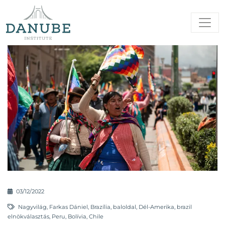
03/12/2022
Nagyvilág
,
Farkas Dániel
,
Brazília
,
baloldal
,
Dél-Amerika
,
brazil
elnökválasztás
,
Peru
,
Bolívia
,
Chile