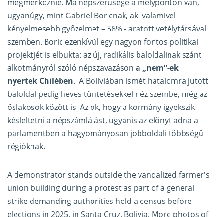
megmérkőznie. Ma népszerűsége a mélyponton van,
ugyanúgy, mint Gabriel Boricnak, aki valamivel
kényelmesebb győzelmet – 56% - aratott vetélytársával
szemben. Boric ezenkívül egy nagyon fontos politikai
projektjét is elbukta: az új, radikális baloldalinak szánt
alkotmányról szóló népszavazáson
a „nem”-ek
nyertek Chilében
. A Bolíviában ismét hatalomra jutott
baloldal pedig heves tüntetésekkel néz szembe, még az
őslakosok között is. Az ok, hogy a kormány igyekszik
késleltetni a népszámlálást, ugyanis az előnyt adna a
parlamentben a hagyományosan jobboldali többségű
régióknak.
A demonstrator stands outside the vandalized farmer's
union building during a protest as part of a general
strike demanding authorities hold a census before
elections in 2025, in Santa Cruz, Bolivia. More photos of