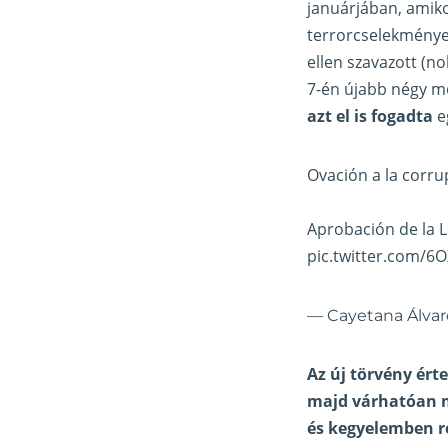
januárjában, amiko
terrorcselekménye
ellen szavazott (no
7-én újabb négy mó
azt el is fogadta
e
Ovación a la corru
Aprobación de la L
pic.twitter.com/6
— Cayetana Álvar
Az új törvény ért
majd várhatóan m
és kegyelemben ré