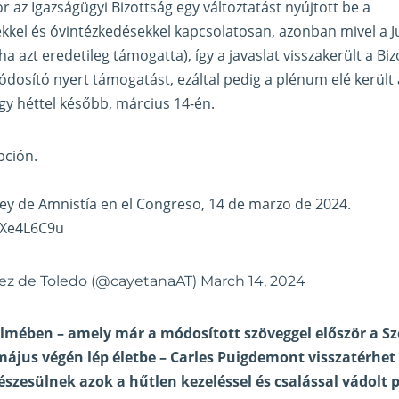
r az Igazságügyi Bizottság egy változtatást nyújtott be a
kkel és óvintézkedésekkel kapcsolatosan, azonban mivel a 
ha azt eredetileg támogatta), így a javaslat visszakerült a Bi
dosító nyert támogatást, ezáltal pedig a plénum elé került 
gy héttel később, március 14-én.
pción.
ey de Amnistía en el Congreso, 14 de marzo de 2024.
OXe4L6C9u
ez de Toledo (@cayetanaAT)
March 14, 2024
elmében – amely már a módosított szöveggel először a Sz
ájus végén lép életbe – Carles Puigdemont visszatérhet
szesülnek azok a hűtlen kezeléssel és csalással vádolt p