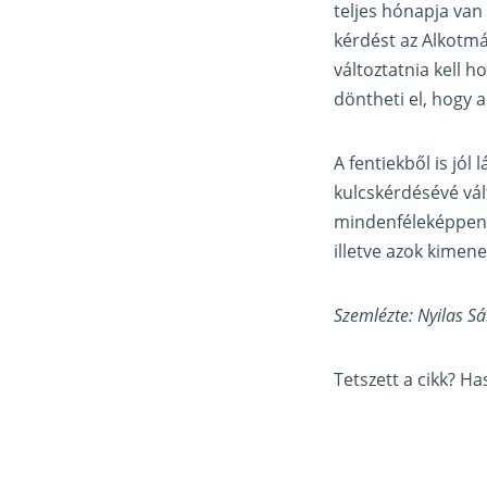
teljes hónapja van
kérdést az Alkotmán
változtatnia kell h
döntheti el, hogy 
A fentiekből is jól
kulcskérdésévé vált
mindenféleképpen é
illetve azok kimene
Szemlézte: Nyilas Sá
Tetszett a cikk? H