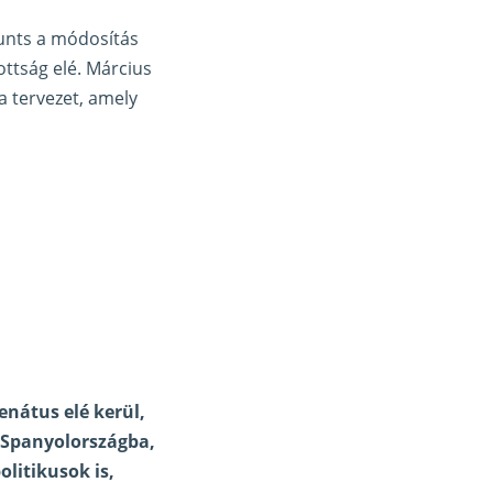
Junts a módosítás
zottság elé. Március
a tervezet, amely
enátus elé kerül,
 Spanyolországba,
olitikusok is,