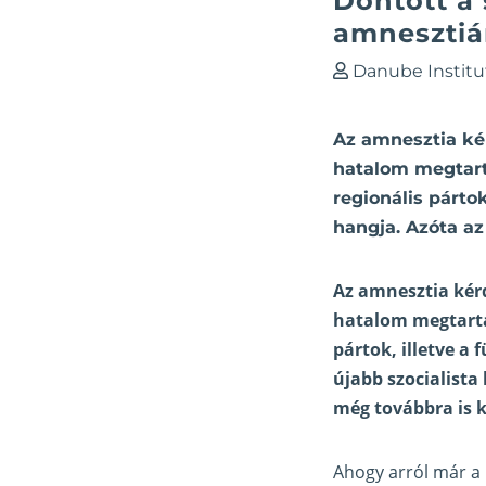
Döntött a
amnesztiár
Danube Institu
Az amnesztia ké
hatalom megtartá
regionális párto
hangja. Azóta a
Az amnesztia kér
hatalom megtartás
pártok, illetve a
újabb szocialist
még továbbra is 
Ahogy arról már a