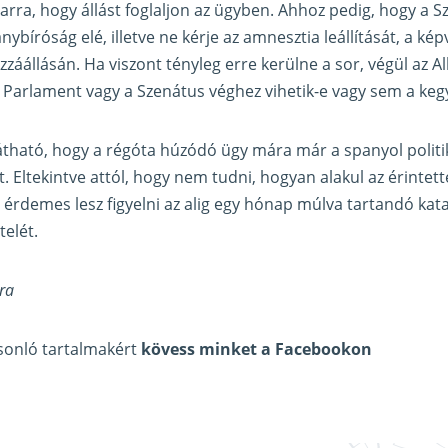
 arra, hogy állást foglaljon az ügyben. Ahhoz pedig, hogy a S
ybíróság elé, illetve ne kérje az amnesztia leállítását, a ké
ozzáállásán. Ha viszont tényleg erre kerülne a sor, végül az
a Parlament vagy a Szenátus véghez vihetik-e vagy sem a keg
 látható, hogy a régóta húzódó ügy mára már a spanyol politi
. Eltekintve attól, hogy nem tudni, hogyan alakul az érintett
rdemes lesz figyelni az alig egy hónap múlva tartandó kata
telét.
ra
asonló tartalmakért
kövess minket a Facebookon