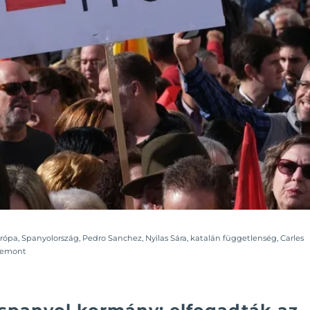
rópa
,
Spanyolország
,
Pedro Sanchez
,
Nyilas Sára
,
katalán függetlenség
,
Carles
demont