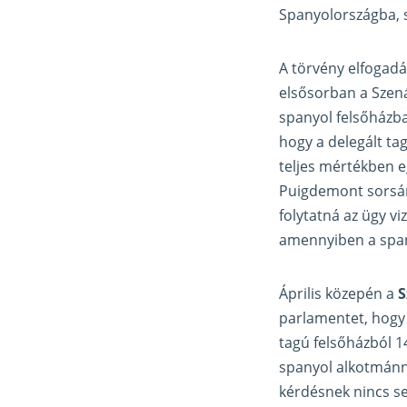
Spanyolországba, 
A törvény elfogadá
elsősorban a Szená
spanyol felsőházba
hogy a delegált ta
teljes mértékben e
Puigdemont sorsáró
folytatná az ügy vi
amennyiben a span
Április közepén a
S
parlamentet, hogy 
tagú felsőházból 1
spanyol alkotmánny
kérdésnek nincs se