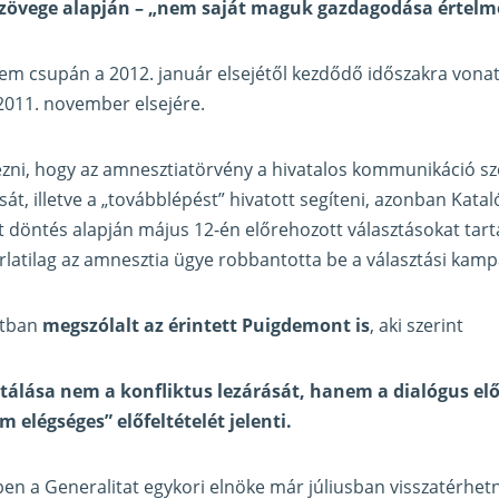
szövege alapján – „nem saját maguk gazdagodása értelmé
em csupán a 2012. január elsejétől kezdődő időszakra vona
 2011. november elsejére.
ni, hogy az amnesztiatörvény a hivatalos kommunikáció sz
sát, illetve a „továbblépést” hivatott segíteni, azonban Kata
öntés alapján május 12-én előrehozott választásokat tartan
rlatilag az amnesztia ügye robbantotta be a választási kamp
atban
megszólalt az érintett Puigdemont is
, aki szerint
tálása nem a konfliktus lezárását, hanem a dialógus e
 elégséges” előfeltételét jelenti.
en a Generalitat egykori elnöke már júliusban visszatérhet