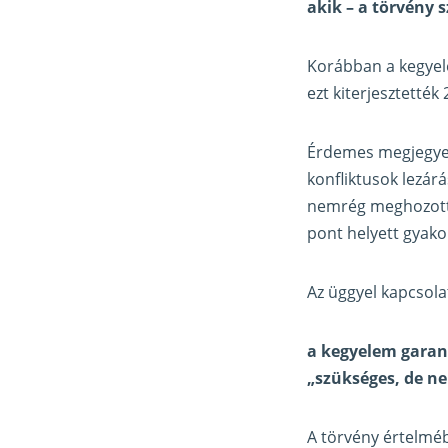
akik – a törvény 
Korábban a kegyel
ezt kiterjesztették
Érdemes megjegyez
konfliktusok lezárá
nemrég meghozott d
pont helyett gyako
Az üggyel kapcsol
a kegyelem garan
„szükséges, de nem
A törvény értelméb