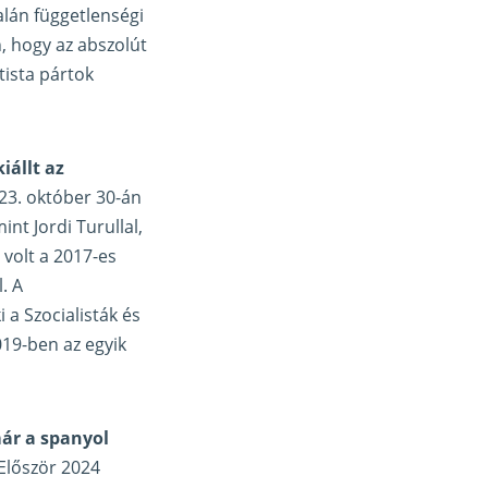
alán függetlenségi
, hogy az abszolút
tista pártok
kiállt az
23. október 30-án
nt Jordi Turullal,
 volt a 2017-es
. A
 a Szocialisták és
19-ben az egyik
ár a spanyol
 Először 2024