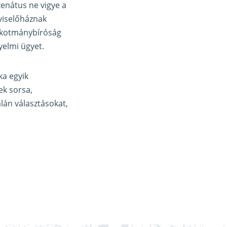
zenátus ne vigye a
pviselőháznak
 Alkotmánybíróság
yelmi ügyet.
ka egyik
ek sorsa,
lán választásokat,