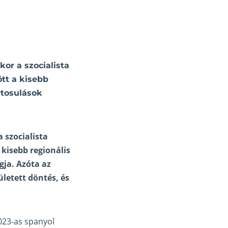
or a szocialista
tt a kisebb
ortosulások
 szocialista
 kisebb regionális
gja. Azóta az
letett döntés, és
2023-as spanyol