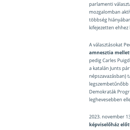
parlamenti választ
mozgalomban aktív 
többség hiányában 
kifejezetten ehhez
A választásokat Pe
amnesztia mellet
pedig Carles Puigde
a katalán Junts pár
népszavazásban) tá
legszembetűnőbb azo
Demokraták Progres
leghevesebben ell
2023. november 13
képviselőház előt