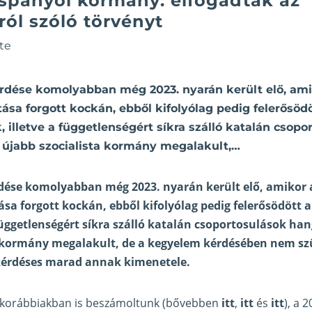
 spanyol kormány: elfogadták az
ól szóló törvényt
te
rdése komolyabban még 2023. nyarán került elő, amik
sa forgott kockán, ebből kifolyólag pedig felerősödö
k, illetve a függetlenségért síkra szálló katalán csop
z újabb szocialista kormány megalakult,…
dése komolyabban még 2023. nyarán került elő, amikor a
a forgott kockán, ebből kifolyólag pedig felerősödött a
 függetlenségért síkra szálló katalán csoportosulások han
a kormány megalakult, de a kegyelem kérdésében nem szü
kérdéses marad annak kimenetele.
 korábbiakban is beszámoltunk (bővebben
itt
,
itt
és
itt
), a 