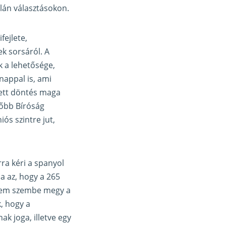
alán választásokon.
ejlete,
ek sorsáról. A
k a lehetősége,
nappal is, ami
tett döntés maga
sőbb Bíróság
iós szintre jut,
rra kéri a spanyol
a az, hogy a 265
yelem szembe megy a
, hogy a
k joga, illetve egy