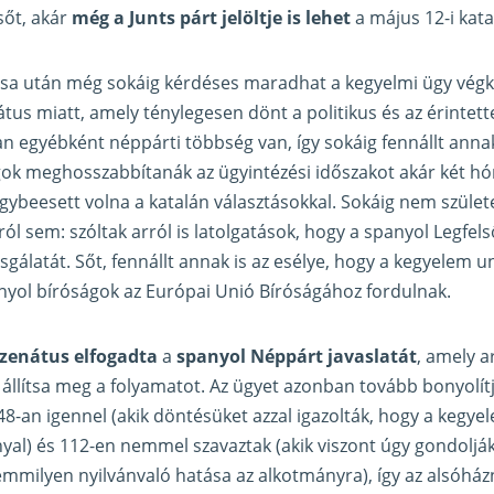
sőt, akár
még a Junts párt jelöltje is lehet
a május 12-i kat
sa után még sokáig kérdéses maradhat a kegyelmi ügy végkif
tus miatt, amely ténylegesen dönt a politikus és az érintett
n egyébként néppárti többség van, így sokáig fennállt anna
gok meghosszabbítanák az ügyintézési időszakot akár két hó
gybeesett volna a katalán választásokkal. Sokáig nem szüle
l sem: szóltak arról is latolgatások, hogy a spanyol Legfel
zsgálatát. Sőt, fennállt annak is az esélye, hogy a kegyelem un
yol bíróságok az Európai Unió Bíróságához fordulnak.
zenátus elfogadta
a
spanyol Néppárt javaslatát
, amely a
állítsa meg a folyamatot. Az ügyet azonban tovább bonyolítj
48-an igennel (akik döntésüket azzal igazolták, hogy a keg
al) és 112-en nemmel szavaztak (akik viszont úgy gondolják
mmilyen nyilvánvaló hatása az alkotmányra), így az alsóházna