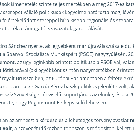
ások kimenetelét szinte teljes mértékben a még 2017-es kat
szerepet vállaló politikusok kegyelme határozta meg, lévén
felértékelődött szereppel bíró kisebb regionális és szepara
 kötötték a támogatói szavazatok garantálását.
dro Sánchez nyerte, aki egyébként már újraválasztása előtt
t
a Spanyol Szocialista Munkáspárt (PSOE) nagygyűlésén, 20
mont, az ügy leginkább érintett politikusa a PSOE-val, valami
t főtitkárával (aki egyébként szintén nagymértékben érintett
rgyalt Brüsszelben, az Európai Parlamentben a feltételekről
nban Iratxe García Pérez baszk politikus jelenléte volt, aki
szív Szövetsége képviselőcsoportjának az elnöke, és aki 20
enezte, hogy Pugidemont EP-képviselő lehessen.
-án az amnesztia kérdése és a lehetséges törvényjavaslat
m
t volt
, a szövegét időközben többször is módosítani kellett.