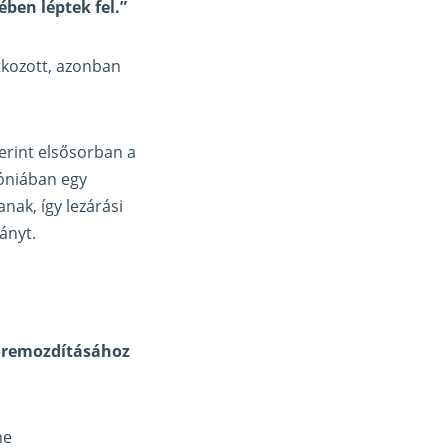
ben léptek fel.”
tkozott, azonban
erint elsősorban a
lóniában egy
ak, így lezárási
ányt.
lőremozdításához
ne