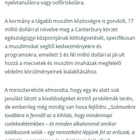
nyelvtanulásra vagy sofőriskolára.
A kormány a tágabb muszlim közösségre is gondolt, 17
millió dollárral növelve meg a Canterbury körzet
egészségügyi központjának költségvetését, specifikusan
a muszlimokat segítő kedvezményekre és
programokra, emellett 5 és fél millió dollárral járult
hozzá a mecsetek és muszlim imaházak megfelelő
védelmi körülményeinek kialakításához.
A miniszterelnök elmondta, hogy egy év alatt sok
javulást látott a kisebbségeket érintő problémák terén,
de emberileg még mindig van hova fejlődni.
„Számunkra
továbbra is fennáll az a kihívás, hogy mindennapi
cselekedeteinkben – és minden alkalommal amikor
találkozunk velük – egy nemzetként lépjünk fel az erőszak, a