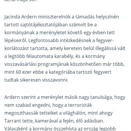
Jacinda Ardern miniszterelnök a támadás helyszínén
tartott sajtótájékoztatójában számolt be a
kormányának a merényletet követő egy évben tett
lépéseiről. Legfontosabb intézkedésnek a fegyver-
korlátozást tartotta, amely keretein belül illegálissá vált
a legtöbb félautomata karabély, és a kormány
visszavásárlási programjának köszönhetően már több,
mint 60 ezer ebbe a kategóriába tartozó fegyvert
tudtak sikeresen visszavonni.
Ardern szerint a merénylet másik nagy tanulsága, hogy
nem szabad engedni, hogy a terroristák
megoszthassák tetteiket a világhálón, mint ahogy
Tarrant tette, kamerával a fején, élő adásban.
Válaszként a kormány összehívta az ország legjobb