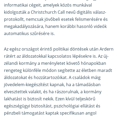
informatikai cégeit, amelyek közös munkával
kidolgozták a Christchurch Call nevű digitális válasz-
protokollt, nemcsak jövőbeli esetek felismerésére és
megakadályozására, hanem korábbi hasonló videók
automatikus szűrésére is.
Az egész országot érintő politikai döntések után Ardern
rátért az áldozatokkal kapcsolatos lépésekre is. Az új-
zélandi kormány a merényletet követő hónapokban
rengeteg különféle módon segítette az életben maradt
áldozatokat és hozzátartozóikat. A családok máig
jövedelem-kiegészítést kapnak, ha a támadásban
elvesztettek valakit, és ha rászorulnak, a kormány
lakhatást is biztosít nekik. Ezen kívül teljeskörű
egészségügyi biztosítást, pszichológiai ellátást és
pénzbeli támogatást kaptak specifikusan angol