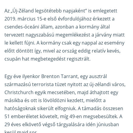
Az „Új-Zéland legsötétebb napjaként” is emlegetett
2019. március 15-e első évfordulójához érkezett a
csendes-óceáni állam, azonban a kormány által
tervezett nagyszabású megemlékezést a járvány miatt
le kellett fújni. A kormány csak egy nappal az esemény
előtt döntött így, mivel az ország eddig relatív kevés,
csupán hat megbetegedést regisztrált.
Egy éve ilyenkor Brenton Tarrant, egy ausztrál
származású terrorista tüzet nyitott az új-zélandi város,
Christchurch egyik mecsetében, majd áthajtott egy
másikba és ott is lövöldözni kezdett, mielőtt a
hatóságoknak sikerült elfogniuk. A támadás összesen
51 emberéletet követelt, míg 49-en megsebesültek. A
29 éves elkövető végső tárgyalására idén júniusban
kerül majd sor.