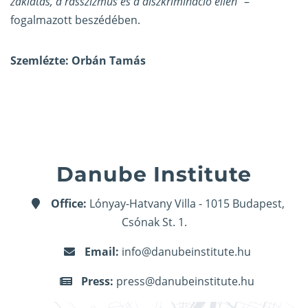
zaklatás, a rasszizmus és a diszkrimináció ellen”
–
fogalmazott beszédében.
Szemlézte: Orbán Tamás
Danube Institute
Office:
Lónyay-Hatvany Villa - 1015 Budapest,
Csónak St. 1.
Email:
info@danubeinstitute.hu
Press:
press@danubeinstitute.hu