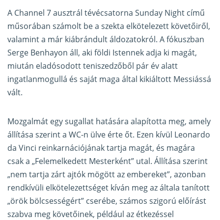
A Channel 7 ausztrál tévécsatorna Sunday Night című
műsorában számolt be a szekta elkötelezett követőiről,
valamint a már kiábrándult áldozatokról. A fókuszban
Serge Benhayon áll, aki földi Istennek adja ki magát,
miután eladósodott teniszedzőből pár év alatt
ingatlanmogullá és saját maga által kikiáltott Messiássá
vált.
Mozgalmát egy sugallat hatására alapította meg, amely
állítása szerint a WC-n ülve érte őt. Ezen kívül Leonardo
da Vinci reinkarnációjának tartja magát, és magára
csak a „Felemelkedett Mesterként” utal. Állítása szerint
„nem tartja zárt ajtók mögött az embereket”, azonban
rendkívüli elkötelezettséget kíván meg az általa tanított
„örök bölcsességért” cserébe, számos szigorú előírást
szabva meg követőinek, például az étkezéssel