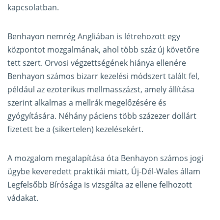
kapcsolatban.
Benhayon nemrég Angliában is létrehozott egy
központot mozgalmának, ahol több száz új követőre
tett szert. Orvosi végzettségének hiánya ellenére
Benhayon számos bizarr kezelési módszert talált fel,
például az ezoterikus mellmasszázst, amely állítása
szerint alkalmas a mellrák megelőzésére és
gyógyítására. Néhány páciens több százezer dollárt
fizetett be a (sikertelen) kezelésekért.
A mozgalom megalapítása óta Benhayon számos jogi
ügybe keveredett praktikái miatt, Új-Dél-Wales állam
Legfelsőbb Bírósága is vizsgálta az ellene felhozott
vádakat.