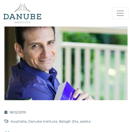
18/02/2019
Ausztrália
,
Danube Institute
,
Balogh Zita
,
szekta