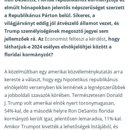
elmúlt hónapokban jelentős népszerűséget szerzett
a Republikánus Párton belül. Sikeres, a
világjárványt eddig jól átvészelő államot vezet, és
Trump személyiségének megosztó jegyei sem
jellemzőek rá. Az
Economist felteszi a kérdést
, hogy
láthatjuk-e 2024 esélyes elnökjelöltjei között a
floridai kormányzót?
A közelmúltban egy amerikai közvéleménykutatás arra
kereste a választ, hogy egy hipotetikus republikánus
elnökjelölti versenyben kik lennének a legnépszerűbbek
a jobboldali szavazók körében. Természetesen Donald
J. Trump volt amerikai elnök nyert toronymagasan,
54%-kal, de a második helyre Ron DeSantis floridai
kormányzó került igaz, jelentősen lemaradva, 11%-kal.
Amikor Trumpot kivették a lehetőségek listájából, és