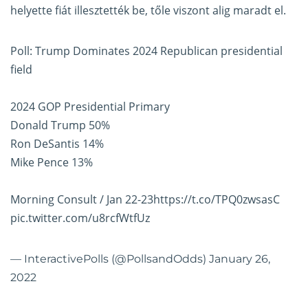
helyette fiát illesztették be, tőle viszont alig maradt el.
Poll: Trump Dominates 2024 Republican presidential
field
2024 GOP Presidential Primary
Donald Trump 50%
Ron DeSantis 14%
Mike Pence 13%
Morning Consult / Jan 22-23
https://t.co/TPQ0zwsasC
pic.twitter.com/u8rcfWtfUz
— InteractivePolls (@PollsandOdds)
January 26,
2022