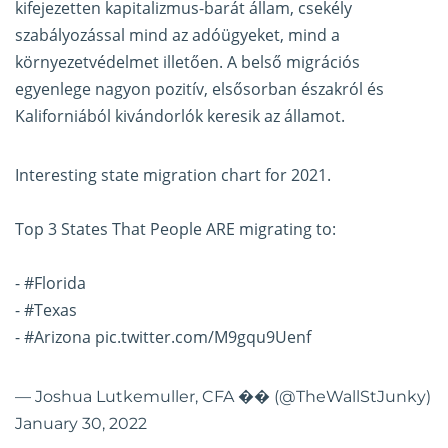
kifejezetten kapitalizmus-barát állam, csekély
szabályozással mind az adóügyeket, mind a
környezetvédelmet illetően. A belső migrációs
egyenlege nagyon pozitív, elsősorban északról és
Kaliforniából kivándorlók keresik az államot.
Interesting state migration chart for 2021.
Top 3 States That People ARE migrating to:
-
#Florida
-
#Texas
-
#Arizona
pic.twitter.com/M9gqu9Uenf
— Joshua Lutkemuller, CFA �� (@TheWallStJunky)
January 30, 2022