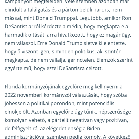
kampányolt megfelelően. Vele szemben azonban már
elindult a találgatás és a párton belüli harc is, nem
mással, mint Donald Trumppal. Legutóbb, amikor Ron
DeSantist arról kérdezte a média, hogy megkapta-e a
harmadik oltását, arra hivatkozott, hogy ez magánügy,
nem válaszol. Erre Donald Trump sietve kijelentette,
hogy ő viszont igen, s minden politikus, aki szintén
megkapta, de nem vállalja, gerinctelen. Elemzők szerint
egyértelmű, hogy ezzel DeSantisra célzott.
Florida kormányzójának egyelőre meg kell nyerni a
2022 novemberi kormányzói választását, hogy szóba
jöhessen a politikai porondon, mint potenciális
elnökjelölt. Azonban egyelőre úgy tűnik, népszerűsége
komolyan vehető, a pártelit negatívan vagy pozitívan,
de felfigyelt rá, az elégedetlenség a Biden-
adminisztrációval szemben pedig komoly. A következő