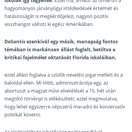
iskolák így tegyenek
. Ezzel ma, amikor az omikron a
hagyományos járványügyi intézkedések értelmét és
hatásosságát is megkérdőjelezi, nagyon pozitív
visszhangot váltott ki egész Amerikában.
DeSantis ezenkívül egy másik, manapság fontos
témában is markánsan állást foglalt, betiltva a
kritikai fajelmélet oktatását Florida iskoláiban,
ezzel állást foglalva a szülők nevelési jogai mellett és a
baloldal ellen. Mi több, adminisztrációja egy, az
abortuszt a magzat művi elvetélését a 15. hét után
megtiltó törvényt is előkészített, ezzel megmutatva,
hogy lehet egyszerre népszerű maradni és konzervatív
politikát követni.