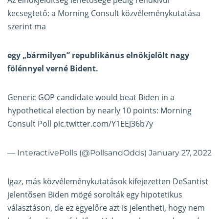
Az elnökjelöltség lehetősége pedig rendkívül
kecsegtető: a Morning Consult közvéleménykutatása
szerint ma
egy „bármilyen” republikánus elnökjelölt nagy
fölénnyel verné Bident.
Generic GOP candidate would beat Biden in a
hypothetical election by nearly 10 points: Morning
Consult Poll
pic.twitter.com/Y1EEJ36b7y
— InteractivePolls (@PollsandOdds)
January 27, 2022
Igaz, más közvéleménykutatások kifejezetten DeSantist
jelentősen Biden mögé sorolták egy hipotetikus
választáson, de ez egyelőre azt is jelentheti, hogy nem