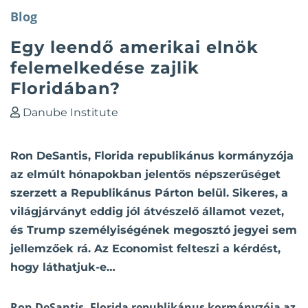
Blog
Egy leendő amerikai elnök
felemelkedése zajlik
Floridában?
Danube Institute
Ron DeSantis, Florida republikánus kormányzója
az elmúlt hónapokban jelentős népszerűséget
szerzett a Republikánus Párton belül. Sikeres, a
világjárványt eddig jól átvészelő államot vezet,
és Trump személyiségének megosztó jegyei sem
jellemzőek rá. Az Economist felteszi a kérdést,
hogy láthatjuk-e…
Ron DeSantis, Florida republikánus kormányzója az