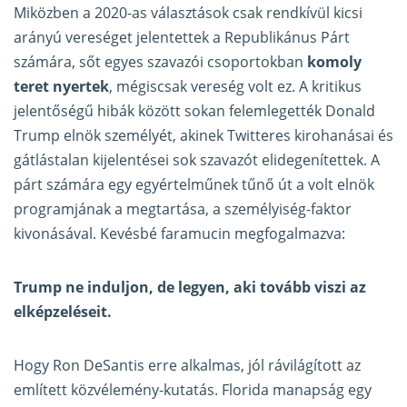
Miközben a 2020-as választások csak rendkívül kicsi
arányú vereséget jelentettek a Republikánus Párt
számára, sőt egyes szavazói csoportokban
komoly
teret nyertek
, mégiscsak vereség volt ez. A kritikus
jelentőségű hibák között sokan felemlegették Donald
Trump elnök személyét, akinek Twitteres kirohanásai és
gátlástalan kijelentései sok szavazót elidegenítettek. A
párt számára egy egyértelműnek tűnő út a volt elnök
programjának a megtartása, a személyiség-faktor
kivonásával. Kevésbé faramucin megfogalmazva:
Trump ne induljon, de legyen, aki tovább viszi az
elképzeléseit.
Hogy Ron DeSantis erre alkalmas, jól rávilágított az
említett közvélemény-kutatás. Florida manapság egy