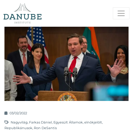
03/02/2022
Nagyvilág
,
Farkas Dániel
,
Egyesült Államok
,
elnökjelölt
,
Republikánusok
,
Ron DeSantis