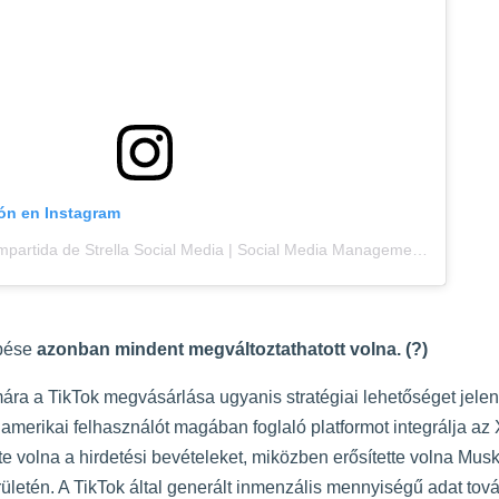
ión en Instagram
Una publicación compartida de Strella Social Media | Social Media Management (@strellasocialmedia)
pése
azonban mindent megváltoztathatott volna. (?)
ra a TikTok megvásárlása ugyanis stratégiai lehetőséget jelent
 amerikai felhasználót magában foglaló platformot integrálja az
e volna a hirdetési bevételeket, miközben erősítette volna Musk
ületén. A TikTok által generált inmenzális mennyiségű adat tov