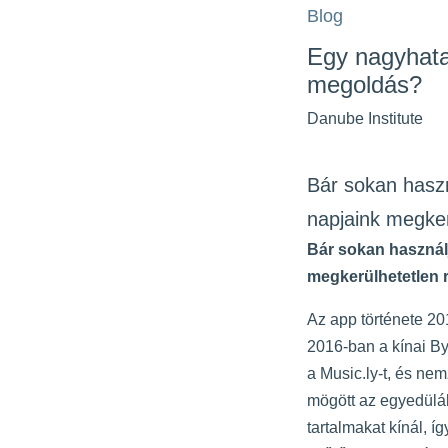
Blog
Egy nagyhata
megoldás?
Danube Institute
Bár sokan haszn
napjaink megke
Bár sokan használj
megkerülhetetlen 
Az app története 20
2016-ban a kínai By
a Music.ly-t, és ne
mögött az egyedülál
tartalmakat kínál, í