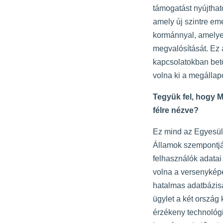
támogatást nyújthat
amely új szintre em
kormánnyal, amelyeke
megvalósítását. Ez a
kapcsolatokban betöl
volna ki a megállap
Tegyük fel, hogy M
félre nézve?
Ez mind az Egyesült
Államok szempontjá
felhasználók adatai 
volna a versenyképe
hatalmas adatbázisá
ügylet a két ország
érzékeny technológiá