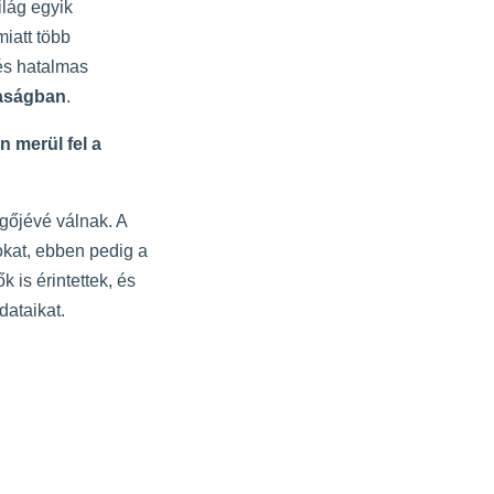
ilág egyik
iatt több
és hatalmas
daságban
.
 merül fel a
ggőjévé válnak. A
okat, ebben pedig a
 is érintettek, és
dataikat.