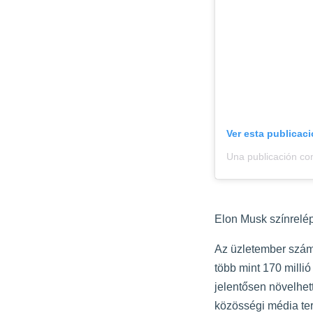
Ver esta publicac
Elon Musk színrelé
Az üzletember számá
több mint 170 millió
jelentősen növelhett
közösségi média ter