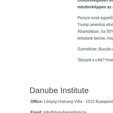
Összességében elmo
mindenképpen az a
Persze ezek egyelőr
Trump amerikai elnö
Államokban, ha 50%-
lehetünk benne, hog
Szemlézte: Burzán
Tetszett a cikk? Ha
Danube Institute
Office:
Lónyay-Hatvany Villa - 1015 Budapest,
Email:
info@danubeinstitute.hu