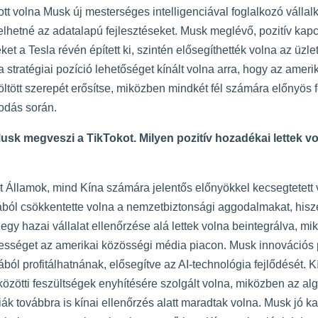
ott volna Musk új mesterséges intelligenciával foglalkozó válla
elhetné az adatalapú fejlesztéseket. Musk meglévő, pozitív kapcs
t a Tesla révén épített ki, szintén elősegíthették volna az üzle
 stratégiai pozíció lehetőséget kínált volna arra, hogy az amerik
tött szerepét erősítse, miközben mindkét fél számára előnyös fel
odás során.
usk megveszi a TikTokot. Milyen pozitív hozadékai lettek 
 Államok, mind Kína számára jelentős előnyökkel kecsegtetett 
ból csökkentette volna a nemzetbiztonsági aggodalmakat, hisz
egy hazai vállalat ellenőrzése alá lettek volna beintegrálva, m
sséget az amerikai közösségi média piacon. Musk innovációs p
ból profitálhatnának, elősegítve az AI-technológia fejlődését. 
 közötti feszültségek enyhítésére szolgált volna, miközben az al
k továbbra is kínai ellenőrzés alatt maradtak volna. Musk jó ka