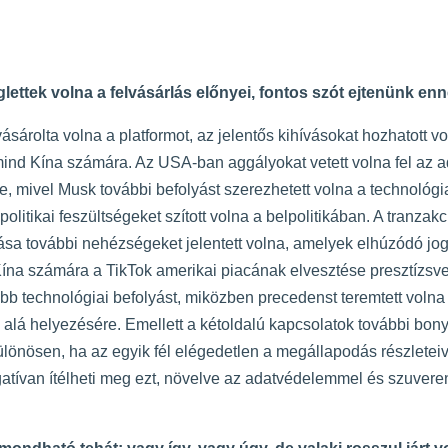
ettek volna a felvásárlás előnyei, fontos szót ejtenünk enne
árolta volna a platformot, az jelentős kihívásokat hozhatott v
ind Kína számára. Az USA-ban aggályokat vetett volna fel az 
 mivel Musk további befolyást szerezhetett volna a technológi
olitikai feszültségeket szított volna a belpolitikában. A tranzakc
sa további nehézségeket jelentett volna, amelyek elhúzódó jog
Kína számára a TikTok amerikai piacának elvesztése presztízsv
bb technológiai befolyást, miközben precedenst teremtett volna
lá helyezésére. Emellett a kétoldalú kapcsolatok további bony
ülönösen, ha az egyik fél elégedetlen a megállapodás részletei
tívan ítélheti meg ezt, növelve az adatvédelemmel és szuvere