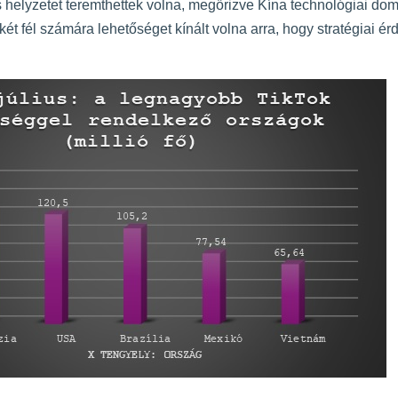
helyzetet teremthettek volna, megőrizve Kína technológiai domi
t fél számára lehetőséget kínált volna arra, hogy stratégiai érd