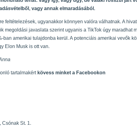
ndható tehát: vagy így, vagy úgy, de valaki rosszul járt v
dásvételből, vagy annak elmaradásából.
e feltételezések, ugyanakkor könnyen valóra válhatnak. A hivat
k megoldási javaslata szerint ugyanis a TikTok úgy maradhat 
ban amerikai tulajdonba kerül. A potenciáis amerikai vevők kö
y Elon Musk is ott van.
 Anna
sonló tartalmakért
kövess minket a Facebookon
 Csónak St. 1.