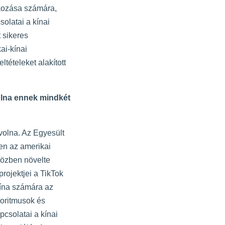
lkozása számára,
olatai a kínai
t sikeres
ai-kínai
tételeket alakított
volna ennek mindkét
volna. Az Egyesült
en az amerikai
iközben növelte
rojektjei a TikTok
Kína számára az
goritmusok és
pcsolatai a kínai