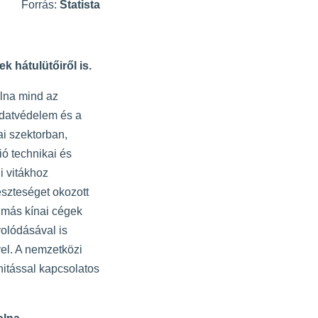
Forrás:
Statista
k hátulütőiről is.
olna mind az
adatvédelem és a
ai szektorban,
ió technikai és
i vitákhoz
eszteséget okozott
 más kínai cégek
olódásával is
vel. A nemzetközi
nitással kapcsolatos