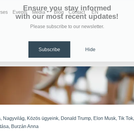
Ensure you stay informed
yses
Events
Media
Blog
Contact
EN
with our most recent updates!
Please subscribe to our newsletter.
Subscribe
Hide
a
,
Nagyvilág
,
Közös ügyeink
,
Donald Trump
,
Elon Musk
,
Tik Tok
ltása
,
Burzán Anna