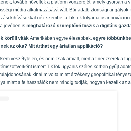
zenék, tovább növelték a platform vonzerejét, amely gyorsan a v
ségi média alkalmazásává vált. Bár adatbiztonsági aggályok m
zási kihívásokkal néz szembe, a TikTok folyamatos innovációi 
 a jövőben is
meghatározó szereplővé teszik a digitális gaz
k körüli viták
Amerikában egyre élesebbek
, egyre többünkben
nnek az oka? Mit árthat egy ártatlan applikáció?
tsem veszélytelen, és nem csak amiatt, mert a tinédzserek a fü
 kémszoftverként ismert TikTok ugyanis széles körben gyűjt adat
lajdonosának kínai mivolta miatt érzékeny geopolitikai tényezők
nya miatt a felhasználók nem mindig tudják, hogyan kezelik az a