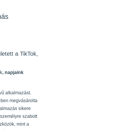
más
etett a TikTok,
ok
, napjaink
vű alkalmazást.
7-ben megvásárolta
kalmazás sikere
 személyre szabott
szközök, mint a