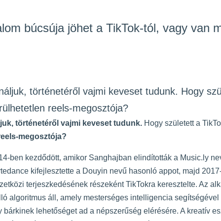
lom búcsúja jöhet a TikTok-tól, vagy van 
áljuk, történetéről vajmi keveset tudunk. Hogy szül
rülhetetlen reels-megosztója?
uk, történetéről vajmi keveset tudunk.
Hogy született a TikT
reels-megosztója?
14-ben kezdődött, amikor Sanghajban elindították a Music.ly ne
tedance kifejlesztette a Douyin nevű hasonló appot, majd 201
mzetközi terjeszkedésének részeként TikTokra keresztelte. Az al
ló algoritmus áll, amely mesterséges intelligencia segítségével
gy bárkinek lehetőséget ad a népszerűség elérésére. A kreatív e