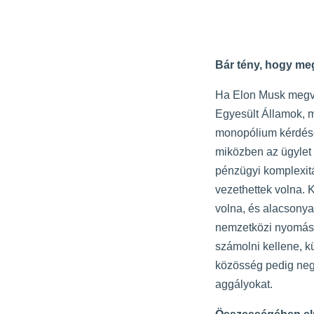
Bár tény, hogy megl
Ha Elon Musk megvás
Egyesült Államok, m
monopólium kérdése,
miközben az ügylet p
pénzügyi komplexitá
vezethettek volna. 
volna, és alacsonya
nemzetközi nyomás a
számolni kellene, k
közösség pedig nega
aggályokat.