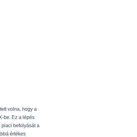
ett volna, hogy a
 X-be. Ez a lépés
 piaci befolyását a
ábbá értékes