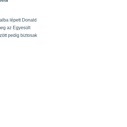
olna
alba lépett Donald
meg az Egyesült
zött pedig biztosak