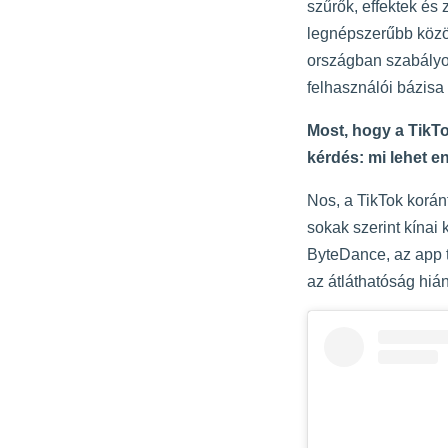
szűrők, effektek és 
legnépszerűbb közös
országban szabályo
felhasználói bázisa
Most, hogy a TikTo
kérdés: mi lehet e
Nos, a TikTok korán
sokak szerint kínai
ByteDance, az app tu
az átláthatóság hiá