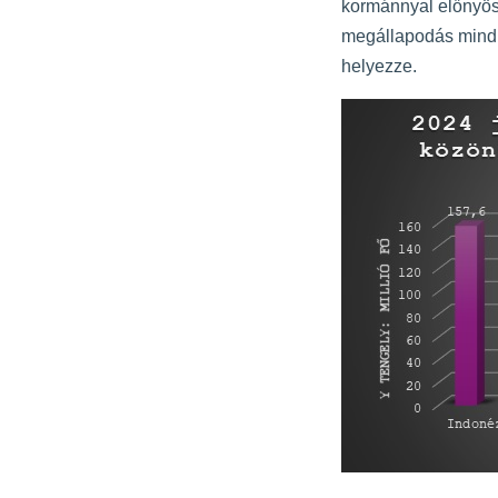
kormánnyal előnyös 
megállapodás mindké
helyezze.