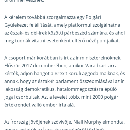
örömmel vesznek.
A kérelem továbbá szorgalmazza egy Polgári
Gyülekezet felállítását, amely platformul szolgálhatna
az észak- és dél-írek közötti párbeszéd számára, és ahol
meg tudnák vitatni esetenként eltérő nézőpontjaikat.
A csoport már korábban is írt az ír miniszterelnöknek.
Először 2017 decemberében, amikor Varadkart arra
kérték, adjon hangot a Brexit körüli aggodalmaiknak, és
annak, hogy az észak-ír parlament összeomlásával az ír
lakosság demokratikus, hatalommegosztásra épülő
jogai csorbultak. Azt a levelet több, mint 2000 polgári
értékrendet valló ember írta alá.
Az Írország Jövőjének szóvivője, Niall Murphy elmondta,
hogy szerintük az Írország egységéről történő