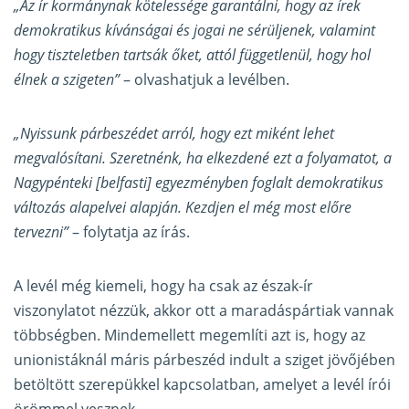
„Az ír kormánynak kötelessége garantálni, hogy az írek
demokratikus kívánságai és jogai ne sérüljenek, valamint
hogy tiszteletben tartsák őket, attól függetlenül, hogy hol
élnek a szigeten”
– olvashatjuk a levélben.
„Nyissunk párbeszédet arról, hogy ezt miként lehet
megvalósítani. Szeretnénk, ha elkezdené ezt a folyamatot, a
Nagypénteki [belfasti] egyezményben foglalt demokratikus
változás alapelvei alapján. Kezdjen el még most előre
tervezni”
– folytatja az írás.
A levél még kiemeli, hogy ha csak az észak-ír
viszonylatot nézzük, akkor ott a maradáspártiak vannak
többségben. Mindemellett megemlíti azt is, hogy az
unionistáknál máris párbeszéd indult a sziget jövőjében
betöltött szerepükkel kapcsolatban, amelyet a levél írói