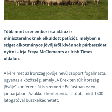
Több mint ezer ember írta alá az ír
miniszterelnöknek elküldött petíciót, melyben a
sziget alkotmányos jövőjéről kívánnak párbeszédet
nyitni – írja Freya McClements az
Irish Times
oldalán
.
A kérelmet az Írország Jövője nevű csoport fogalmazta,
ugyanaz a közösség, amely „A Brexiten túl: Írország
jövője” konferenciát is szervezte Belfastban ez év
januárjában. Az akkori konferencia is több, mint 1500
látogatóval büszkélkedhetett.