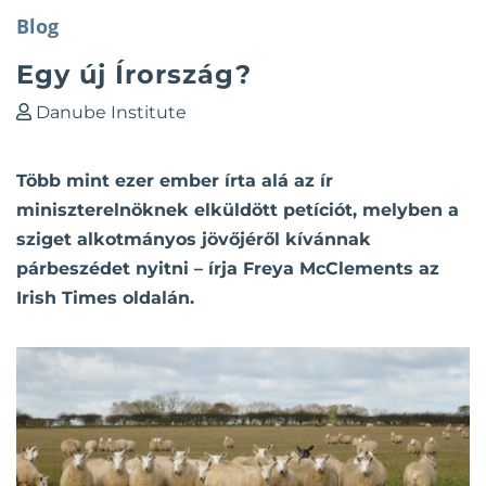
Blog
Egy új Írország?
Danube Institute
Több mint ezer ember írta alá az ír
miniszterelnöknek elküldött petíciót, melyben a
sziget alkotmányos jövőjéről kívánnak
párbeszédet nyitni – írja Freya McClements az
Irish Times oldalán.