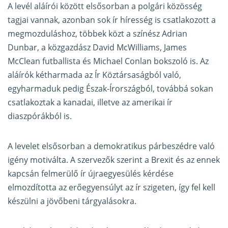
A levél aláírói között elsősorban a polgári közösség
tagjai vannak, azonban sok ír híresség is csatlakozott a
megmozduláshoz, többek közt a színész Adrian
Dunbar, a közgazdász David McWilliams, James
McClean futballista és Michael Conlan bokszoló is. Az
aláírók kétharmada az Ír Köztársaságból való,
egyharmaduk pedig Észak-Írországból, továbbá sokan
csatlakoztak a kanadai, illetve az amerikai ír
diaszpórákból is.
A levelet elsősorban a demokratikus párbeszédre való
igény motiválta. A szervezők szerint a Brexit és az ennek
kapcsán felmerülő ír újraegyesülés kérdése
elmozdította az erőegyensúlyt az ír szigeten, így fel kell
készülni a jövőbeni tárgyalásokra.