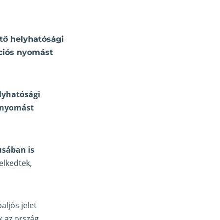
tő helyhatósági
ációs nyomást
lyhatósági
s nyomást
usában is
elkedtek,
ljós jelet
k az ország