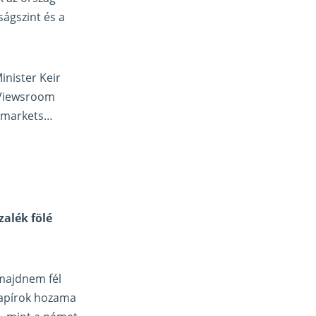
ságszint és a
inister Keir
s Viewsroom
d markets…
zalék fölé
 majdnem fél
papírok hozama