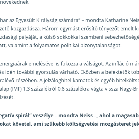
 növekednek.
vihar az Egyesült Királyság számára” – mondta Katharine Nei
zető közgazdásza. Három egymást erősítő tényezőt emelt ki
azdasági pályáját, a külső sokkokkal szembeni sebezhetőségét
tt, valamint a folyamatos politikai bizonytalanságot.
 energiaárak emelésével is fokozza a válságot. Az infláció má
 és idén további gyorsulás várható. Eközben a befektetők 
ralévő részében. A jelzáloghitel-kamatok és egyéb hitelkölt
ap (IMF) 1,3 százalékról 0,8 százalékra vágta vissza Nagy-Br
lzését.
egatív spirál” veszélye – mondta Neiss –, ahol a magasab
at követel, ami szűkebb költségvetési mozgásteret jel