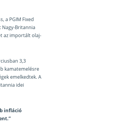
ss, a PGIM Fixed
: Nagy-Britannia
 az importált olaj-
rciusban 3,3
több kamatemelésre
ségek emelkedtek. A
itannia idei
b infláció
ent.”