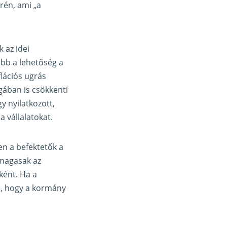
rén, ami „a
 az idei
ebb a lehetőség a
flációs ugrás
gában is csökkenti
y nyilatkozott,
 vállalatokat.
n a befektetők a
 magasak az
ként. Ha a
le, hogy a kormány