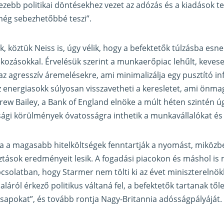
ezebb politikai döntésekhez vezet az adózás és a kiadások te
 még sebezhetőbbé teszi”.
 köztük Neiss is, úgy vélik, hogy a befektetők túlzásba esnek
ozásokkal. Érvelésük szerint a munkaerőpiac lehűlt, keves
z agresszív áremelésekre, ami minimalizálja egy pusztító in
az energiasokk súlyosan visszavetheti a keresletet, ami önma
ew Bailey, a Bank of England elnöke a múlt héten szintén úg
ági körülmények óvatosságra inthetik a munkavállalókat és a
 a magasabb hitelköltségek fenntartják a nyomást, miközbe
ztások eredményeit lesik. A fogadási piacokon és máshol is
pcsolatban, hogy Starmer nem tölti ki az évet miniszterelnök
láról érkező politikus váltaná fel, a befektetők tartanak tő
sapokat”, és tovább rontja Nagy-Britannia adósságpályáját.