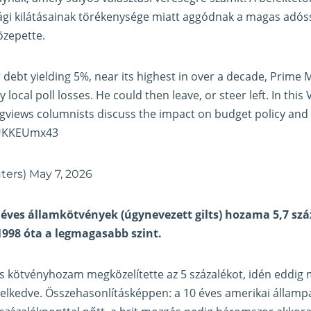
sági kilátásainak törékenysége miatt aggódnak a magas adós
özepette.
debt yielding 5%, near its highest in over a decade, Prime M
 local poll losses. He could then leave, or steer left. In thi
gviews
columnists discuss the impact on budget policy an
wUKKEUmx43
ters)
May 7, 2026
 éves államkötvények (úgynevezett gilts) hozama 5,7 szá
1998 óta a legmagasabb szint.
s kötvényhozam megközelítette az 5 százalékot, idén eddig
elkedve. Összehasonlításképpen: a 10 éves amerikai állam