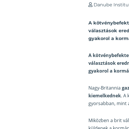
Danube Institu
A kötvénybefekt
választások ere
gyakorol a korm
A kötvénybefektet
választások ered
gyakorol a korm
Nagy-Britannia
ga
kiemelkednek
. A
gyorsabban, mint a
Miközben a brit vá
küldenek a kormány