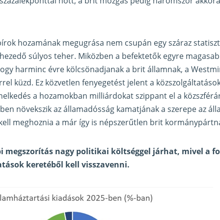
százalékponttal nőtt, a brit mozgás pedig háromszor akkor
írok hozamának megugrása nem csupán egy száraz statiszti
hezedő súlyos teher. Miközben a befektetők egyre magasabb 
hogy harminc évre kölcsönadjanak a brit államnak, a Westmi
el küzd. Ez közvetlen fenyegetést jelent a közszolgáltatás
elkedés a hozamokban milliárdokat szippant el a közszférá
zben növekszik az államadósság kamatjának a szerepe az ál
ell meghoznia a már így is népszerűtlen brit kormánypártn
 megszorítás nagy politikai költséggel járhat, mivel a f
atások keretéből kell visszavenni.