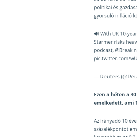
politikai és gazda
gyorsuló infláció k
🔊 With UK 10-year 
Starmer risks heavy
podcast,
@Breakin
pic.twitter.com/
— Reuters (@Reu
Ezen a héten a 30
emelkedett, ami 
Az irányadó 10 éve
százalékpontot em