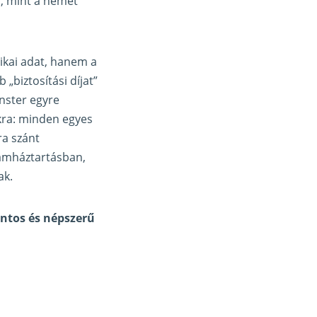
a, mint a német
kai adat, hanem a
„biztosítási díjat”
nster egyre
okra: minden egyes
ra szánt
lamháztartásban,
ak.
ontos és népszerű