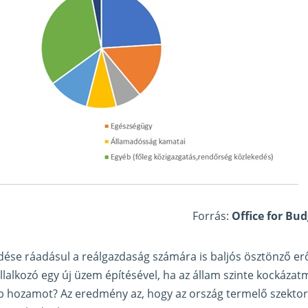
Forrás:
Office for Bud
se ráadásul a reálgazdaság számára is baljós ösztönző erőt
llalkozó egy új üzem építésével, ha az állam szinte kockázat
hozamot? Az eredmény az, hogy az ország termelő szektora