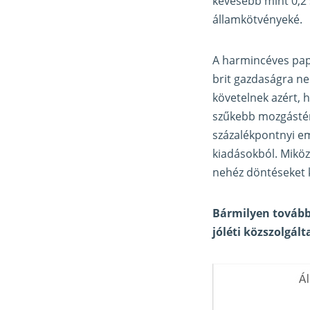
kevesebb mint 0,2 
államkötvényeké.
A harmincéves pap
brit gazdaságra ne
követelnek azért, 
szűkebb mozgástérr
százalékpontnyi em
kiadásokból. Mikö
nehéz döntéseket k
Bármilyen további
jóléti közszolgált