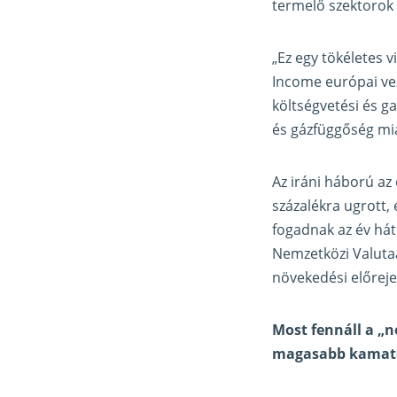
termelő szektorok
„Ez egy tökéletes 
Income európai ve
költségvetési és g
és gázfüggőség mia
Az iráni háború az
százalékra ugrott,
fogadnak az év hát
Nemzetközi Valutaal
növekedési előreje
Most fennáll a „n
magasabb kamatok