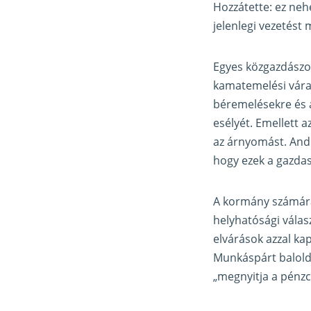
Hozzátette: ez neh
jelenlegi vezetést
Egyes közgazdászok,
kamatemelési várak
béremelésekre és a
esélyét. Emellett 
az árnyomást. Andr
hogy ezek a gazdas
A kormány számára
helyhatósági válas
elvárások azzal ka
Munkáspárt balolda
„megnyitja a pénzc