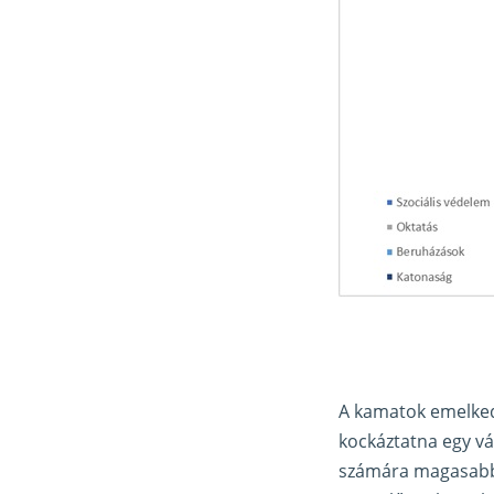
A kamatok emelkedé
kockáztatna egy vá
számára magasabb 