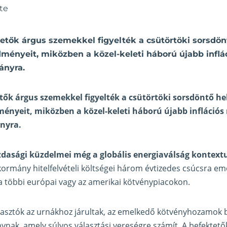
te
etők árgus szemekkel figyelték a csütörtöki sorsdön
dményeit, miközben a közel-keleti háború újabb infl
ányra.
ők árgus szemekkel figyelték a csütörtöki sorsdöntő he
ményeit, miközben a közel-keleti háború újabb infláció
ányra.
zdasági küzdelmei még a globális energiaválság kontext
 kormány hitelfelvételi költségei három évtizedes csúcsra em
 többi európai vagy az amerikai kötvénypiacokon.
lasztók az urnákhoz járultak, az emelkedő kötvényhozamok ba
nak, amely súlyos választási vereségre számít. A befektető