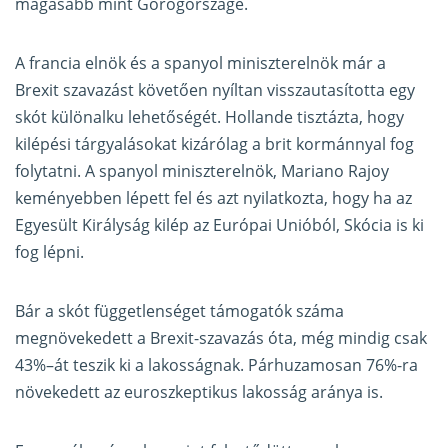
magasabb mint Görögországé.
A francia elnök és a spanyol miniszterelnök már a
Brexit szavazást követően nyíltan visszautasította egy
skót különalku lehetőségét. Hollande tisztázta, hogy
kilépési tárgyalásokat kizárólag a brit kormánnyal fog
folytatni. A spanyol miniszterelnök, Mariano Rajoy
keményebben lépett fel és azt nyilatkozta, hogy ha az
Egyesült Királyság kilép az Európai Unióból, Skócia is ki
fog lépni.
Bár a skót függetlenséget támogatók
száma
megnövekedett a Brexit-szavazás óta, még mindig csak
43%–át teszik ki a lakosságnak. Párhuzamosan 76%-ra
növekedett az euroszkeptikus lakosság aránya is.