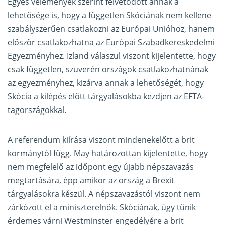
Egyes vélemények szerint felvetődött annak a
lehetősége is, hogy a független Skóciának nem kellene
szabályszerűen csatlakozni az Európai Unióhoz, hanem
először csatlakozhatna az Európai Szabadkereskedelmi
Egyezményhez. Izland válaszul viszont
kijelentette
, hogy
csak független, szuverén országok csatlakozhatnának
az egyezményhez, kizárva annak a lehetőségét, hogy
Skócia a kilépés előtt tárgyalásokba kezdjen az EFTA-
tagországokkal.
A referendum kiírása viszont mindenekelőtt a brit
kormánytól függ. May határozottan kijelentette, hogy
nem megfelelő az időpont egy újabb népszavazás
megtartására, épp amikor az ország a Brexit
tárgyalásokra készül. A népszavazástól viszont nem
zárkózott el a miniszterelnök. Skóciának, úgy tűnik
érdemes várni Westminster engedélyére a brit