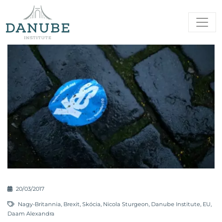
20/03/2017
Nagy-Britannia
,
Brexit
,
Skócia
,
Nicola Sturgeon
,
Danube Institute
,
EU
,
Daam Alexandra