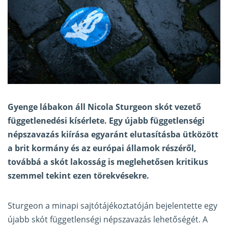
Gyenge lábakon áll Nicola Sturgeon skót vezető
függetlenedési kísérlete. Egy újabb függetlenségi
népszavazás kiírása egyaránt elutasításba ütközött
a
brit kormány
és az európai államok részéről,
továbbá a skót lakosság is meglehetősen kritikus
szemmel tekint ezen törekvésekre.
Sturgeon a minapi sajtótájékoztatóján bejelentette egy
újabb skót függetlenségi népszavazás lehetőségét. A