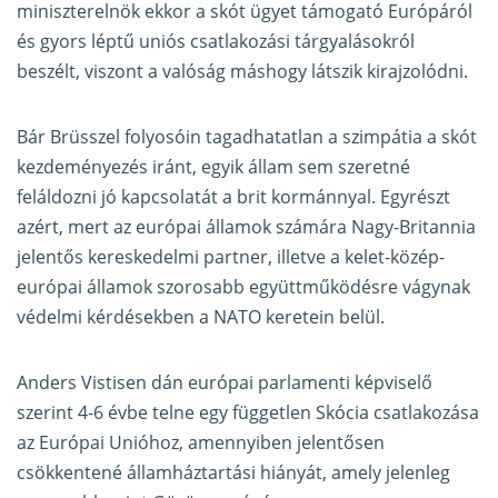
miniszterelnök ekkor a skót ügyet támogató Európáról
és gyors léptű uniós csatlakozási tárgyalásokról
beszélt, viszont a valóság máshogy látszik kirajzolódni.
Bár Brüsszel folyosóin tagadhatatlan a szimpátia a
skót
kezdeményezés
iránt, egyik állam sem szeretné
feláldozni jó kapcsolatát a brit kormánnyal. Egyrészt
azért, mert az európai államok számára Nagy-Britannia
jelentős kereskedelmi partner, illetve a kelet-közép-
európai államok szorosabb együttműködésre vágynak
védelmi kérdésekben a NATO keretein belül.
Anders Vistisen dán európai parlamenti képviselő
szerint 4-6 évbe telne egy független Skócia csatlakozása
az Európai Unióhoz, amennyiben jelentősen
csökkentené államháztartási hiányát, amely jelenleg