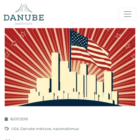
16/07/2019
USA
,
Danube Institute
,
nacionalizmus