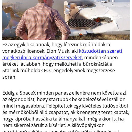
Ez az egyik oka annak, hogy léteznek műholdakra
vonatkozó licencek. Elon Musk, aki
köztudottan szereti
megkerülni a kormányzati szerveket
, mindenképpen
értéket lát abban, hogy mellőzheti a bürokráciát a
Starlink műholdak FCC engedélyeinek megszerzése
során.
Eddig a SpaceX minden panasz ellenére nem követte azt
az elgondolást, hogy startupok bekebelezésével szálljon
minél magasabbra. Felépítettek egy kivételes tudósokból
és mérnökökből álló csapatot, akik rengeteg teret kaptak,
hogy kipróbálhassák a találmányaikat, még akkor is, ha
nem sikerrel zárult a kísérlet. A kilövőpályákon
felrobbanó rakétákat nevetéssel és néha ujjongással