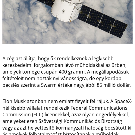
A cég azt állítja, hogy ők rendelkeznek a legkisebb
kereskedelmi forgalomban lévő műholdakkal az űrben,
amelyek tömege csupán 400 gramm. A megállapodásuk
feltételeit nem hozták nyilvánosságra, de egy korábbi
becslés szerint a Swarm értéke nagyjából 85 millió dollár.
Elon Musk azonban nem emiatt figyelt fel rájuk. A SpaceX-
nél kisebb vállalat rendelkezik Federal Communications
Commission (FCC) licencekkel, azaz olyan engedélyekkel,
amelyeket ezen Szövetségi Kommunikációs Bizottság
vagy az azt helyettesítő kormányzati hatóság bocsátott ki,
és amelyek felhatalmazást biztosítanak a műholdak