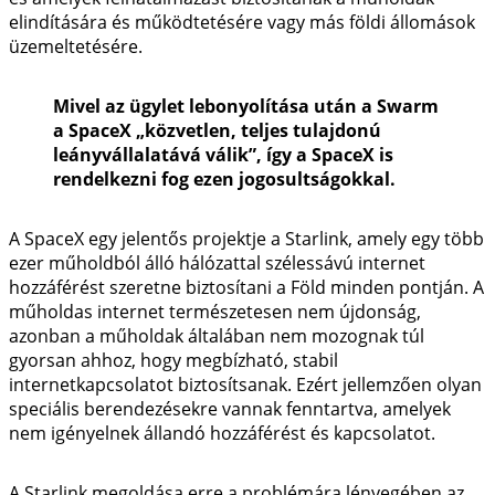
elindítására és működtetésére vagy más földi állomások
üzemeltetésére.
Mivel az ügylet lebonyolítása után a Swarm
a SpaceX „közvetlen, teljes tulajdonú
leányvállalatává válik”, így a SpaceX is
rendelkezni fog ezen jogosultságokkal.
A SpaceX egy jelentős projektje a Starlink, amely egy több
ezer műholdból álló hálózattal szélessávú internet
hozzáférést szeretne biztosítani a Föld minden pontján. A
műholdas internet természetesen nem újdonság,
azonban a műholdak általában nem mozognak túl
gyorsan ahhoz, hogy megbízható, stabil
internetkapcsolatot biztosítsanak. Ezért jellemzően olyan
speciális berendezésekre vannak fenntartva, amelyek
nem igényelnek állandó hozzáférést és kapcsolatot.
A Starlink megoldása erre a problémára lényegében az,