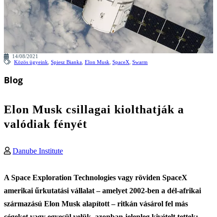
14/08/2021
Közös ügyeink
,
Spiesz Bianka
,
Elon Musk
,
SpaceX
,
Swarm
Blog
Elon Musk csillagai kiolthatják a
valódiak fényét
Danube Institute
A Space Exploration Technologies vagy röviden SpaceX
amerikai űrkutatási vállalat – amelyet 2002-ben a dél-afrikai
származású Elon Musk alapított – ritkán vásárol fel más
cégeket vagy egyesül velük, azonban jelenleg kivételt tettek: