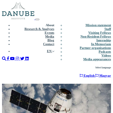
About
Mission statement
Research & Analyses
Staff
Events
Visiting Fellows
Media
Non-Resident Fellows
Blog
Internship
Contact
In Memoriam
Partner organisations
EN
Podcasts
Videos
Media appearances
Select language
English
Magyar