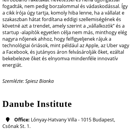
fogadták, nem pedig borzalommal és vádaskodással. Így
a cikk írója úgy tartja, komoly hiba lenne, ha a vállalat e
szakaszban hátat fordítana eddigi szellemiségének és
követné azt a trendet, amely szerint a „vállalkozók” és a
startup -alapítók egyetlen célja nem más, minthogy elég
nagyra nőjenek ahhoz, hogy felfigyeljenek rájuk a
technológiai óriások, mint például az Apple, az Uber vagy
a Facebook, és jutányos áron felvásárolják őket, ezáltal
bekebelezve őket és elnyomva mindenféle innovatív
energiát.
Szemlézte: Spiesz Bianka
Danube Institute
Office:
Lónyay-Hatvany Villa - 1015 Budapest,
Csónak St. 1.