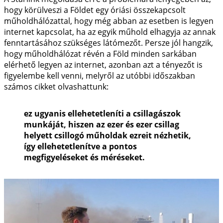
hogy körülveszi a Földet egy óriási összekapcsolt
műholdhálózattal, hogy még abban az esetben is legyen
internet kapcsolat, ha az egyik műhold elhagyja az annak
fenntartásához szükséges látómezőt. Persze jól hangzik,
hogy műholdhálózat révén a Föld minden sarkában
elérhető legyen az internet, azonban azt a tényezőt is
figyelembe kell venni, melyről az utóbbi időszakban
számos cikket olvashattunk:
ez ugyanis ellehetetleníti a csillagászok
munkáját, hiszen az ezer és ezer csillag
helyett csillogó műholdak ezreit nézhetik,
így ellehetetlenítve a pontos
megfigyeléseket és méréseket.