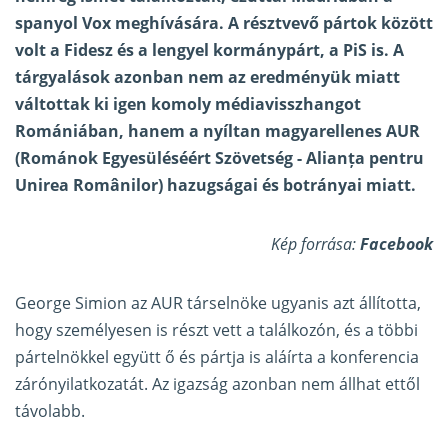
spanyol Vox meghívására. A résztvevő pártok között
volt a Fidesz és a lengyel kormánypárt, a PiS is. A
tárgyalások azonban nem az eredményük miatt
váltottak ki igen komoly médiavisszhangot
Romániában, hanem a nyíltan magyarellenes AUR
(Románok Egyesüléséért Szövetség - Alianța pentru
Unirea Românilor) hazugságai és botrányai miatt.
Kép forrása:
Facebook
George Simion az AUR társelnöke ugyanis azt állította,
hogy személyesen is részt vett a találkozón, és a többi
pártelnökkel együtt ő és pártja is aláírta a konferencia
zárónyilatkozatát. Az igazság azonban nem állhat ettől
távolabb.