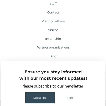
Staff
Contact
Visiting Fellows
Videos
Internship
Partner organisations
Blog
Media appearances
Ensure you stay informed
Events
with our most recent updates!
Please subscribe to our newsletter.
Subscribe
Hide
2
58