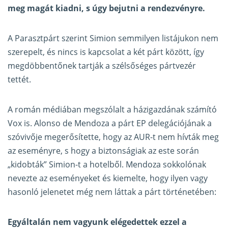
meg magát kiadni, s úgy bejutni a rendezvényre.
A Parasztpárt szerint Simion semmilyen listájukon nem
szerepelt, és nincs is kapcsolat a két párt között, így
megdöbbentőnek tartják a szélsőséges pártvezér
tettét.
A román médiában megszólalt a házigazdának számító
Vox is. Alonso de Mendoza a párt EP delegációjának a
szóvivője megerősítette, hogy az AUR-t nem hívták meg
az eseményre, s hogy a biztonságiak az este során
„kidobták” Simion-t a hotelből. Mendoza sokkolónak
nevezte az eseményeket és kiemelte, hogy ilyen vagy
hasonló jelenetet még nem láttak a párt történetében:
Egyáltalán nem vagyunk elégedettek ezzel a