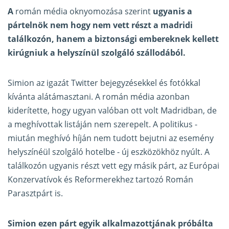
A
román média oknyomozása szerint
ugyanis a
pártelnök nem hogy nem vett részt a madridi
találkozón, hanem a biztonsági embereknek kellett
kirúgniuk a helyszínül szolgáló szállodából.
Simion az igazát Twitter bejegyzésekkel és fotókkal
kívánta alátámasztani. A román média azonban
kiderítette, hogy ugyan valóban ott volt Madridban, de
a meghívottak listáján nem szerepelt. A politikus -
miután meghívó híján nem tudott bejutni az esemény
helyszínéül szolgáló hotelbe - új eszközökhöz nyúlt. A
találkozón ugyanis részt vett egy másik párt, az Európai
Konzervatívok és Reformerekhez tartozó Román
Parasztpárt is.
Simion ezen párt egyik alkalmazottjának próbálta