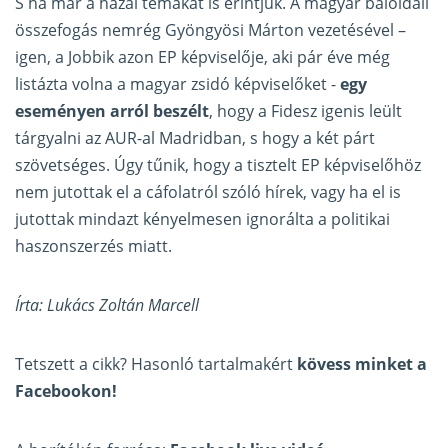
S ha már a hazai témákat is érintjük. A magyar baloldali
összefogás nemrég Gyöngyösi Márton vezetésével –
igen, a Jobbik azon EP képviselője, aki pár éve még
listázta volna a magyar zsidó képviselőket -
egy
eseményen arról beszélt
, hogy a Fidesz igenis leült
tárgyalni az AUR-al Madridban, s hogy a két párt
szövetséges. Úgy tűnik, hogy a tisztelt EP képviselőhöz
nem jutottak el a cáfolatról szóló hírek, vagy ha el is
jutottak mindazt kényelmesen ignorálta a politikai
haszonszerzés miatt.
Írta: Lukács Zoltán Marcell
Tetszett a cikk? Hasonló tartalmakért
kövess minket a
Facebookon!