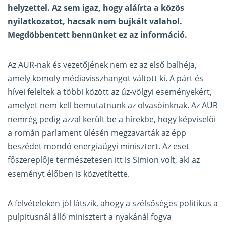
helyzettel. Az sem igaz, hogy aláírta a közös
nyilatkozatot, hacsak nem bujkált valahol.
Megdöbbentett bennünket ez az információ.
Az AUR-nak és vezetőjének nem ez az első balhéja,
amely komoly médiavisszhangot váltott ki. A párt és
hívei feleltek a többi között az úz-völgyi eseményekért,
amelyet nem kell bemutatnunk az olvasóinknak. Az AUR
nemrég pedig azzal került be a hírekbe, hogy képviselői
a román parlament ülésén megzavarták az épp
beszédet mondó energiaügyi minisztert. Az eset
főszereplője természetesen itt is Simion volt, aki az
eseményt élőben is közvetítette.
A felvételeken jól látszik, ahogy a szélsőséges politikus a
pulpitusnál álló minisztert a nyakánál fogva