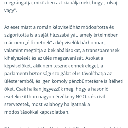
megrángatja, miközben azt kiabálja neki, hogy „tolvaj
vagy".
Az eset miatt a román képviselőház módosította és
szigorította is a saját házszabályát, amely értelmében
már nem „élőzhetnek” a képviselők bárhonnan,
valamint megtiltja a bekiabálásokat, a transzparensek
kihelyezését és az ülés megzavarását. Azokat a
képviselőket, akik nem tesznek ennek eleget, a
parlamenti biztonsági szolgálat el is távolíthatja az
ülésteremből, és igen komoly pénzbüntetésre is ítélheti
őket. Csak halkan jegyezzük meg, hogy a hasonló
esetekre itthon nagyon érzékeny NGO-k és civil
szervezetek, most valahogy hallgatnak a
módosításokkal kapcsolatban.