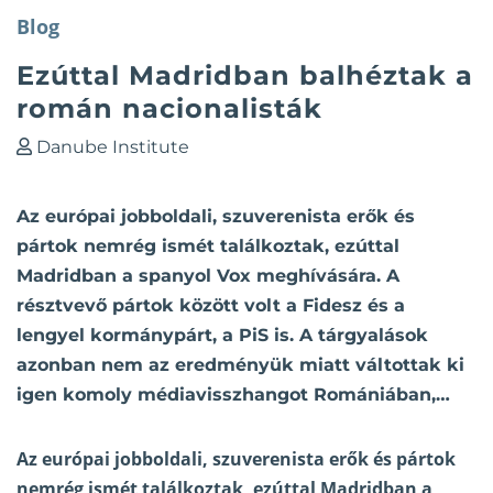
Blog
Ezúttal Madridban balhéztak a
román nacionalisták
Danube Institute
Az európai jobboldali, szuverenista erők és
pártok nemrég ismét találkoztak, ezúttal
Madridban a spanyol Vox meghívására. A
résztvevő pártok között volt a Fidesz és a
lengyel kormánypárt, a PiS is. A tárgyalások
azonban nem az eredményük miatt váltottak ki
igen komoly médiavisszhangot Romániában,…
Az európai jobboldali, szuverenista erők és pártok
nemrég ismét találkoztak, ezúttal Madridban a