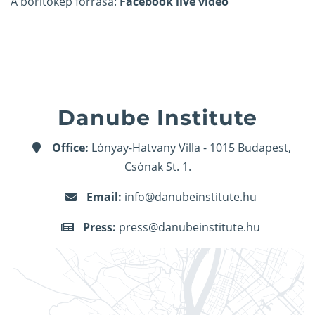
A borítókép forrása:
Facebook live videó
Danube Institute
Office:
Lónyay-Hatvany Villa - 1015 Budapest,
Csónak St. 1.
Email:
info@danubeinstitute.hu
Press:
press@danubeinstitute.hu