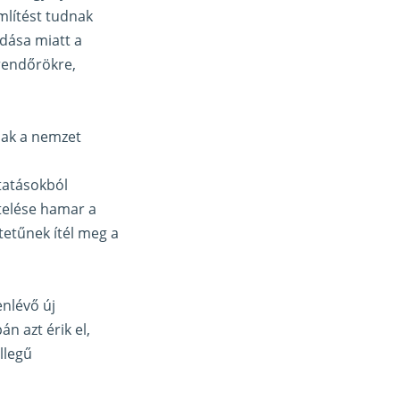
mlítést tudnak
adása miatt a
rendőrökre,
nak a nemzet
tatásokból
sztelése hamar a
ltetűnek ítél meg a
enlévő új
án azt érik el,
llegű