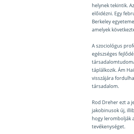
helynek tekintik. 
előidézni. Egy febr
Berkeley egyetemen
amelyek következté
A szociológus prof
egészséges fejlődés
társadalomtudomány
táplálkozik. Ám Hai
visszájára fordulha
társadalom.
Rod Dreher ezt a j
jakobinusok új, illi
hogy lerombolják a
tevékenységet.