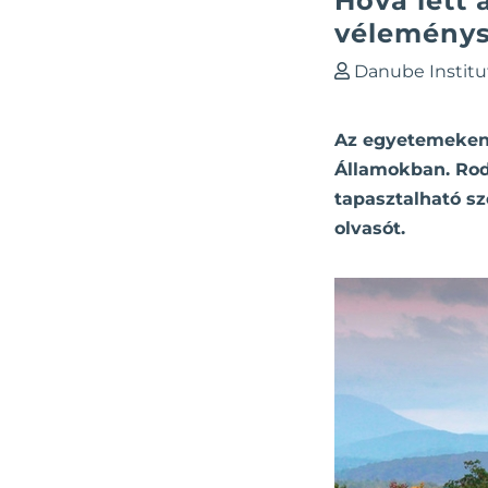
Hová lett
vélemény
Danube Institu
Az egyetemeken f
Államokban. Rod
tapasztalható sz
olvasót.