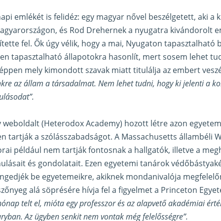
inapi emlékét is felidéz: egy magyar nővel beszélgetett, aki
 Magyarországon, és Rod Drehernek a nyugatra kivándorolt 
ítette fel. Ők úgy vélik, hogy a mai, Nyugaton tapasztalható
 tapasztalható állapotokra hasonlít, mert sosem lehet tud
 éppen mely kimondott szavak miatt titulálja az embert vesz
önkre az állam a társadalmat. Nem lehet tudni, hogy ki jelenti a
ulásodat”.
y weboldalt (Heterodox Academy) hozott létre azon egyeteme
en tartják a szólásszabadságot. A Massachusetts állambéli W
rai például nem tartják fontosnak a hallgatók, illetve a meg
ulásait és gondolatait. Ezen egyetemi tanárok védőbástyaké
ngedjék be egyetemeikre, akiknek mondanivalója megfelelőne
zőnyeg alá söprésére hívja fel a figyelmet a Princeton Egyet
ónap telt el, mióta egy professzor és az alapvető akadémiai ért
uryban. Az ügyben senkit nem vontak még felelősségre”.