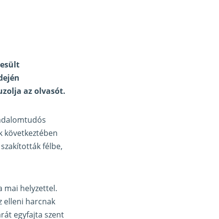
yesült
dején
uzolja az
olvasót
.
sadalomtudós
ek következtében
szakították félbe,
 mai helyzettel.
 elleni harcnak
árát egyfajta szent