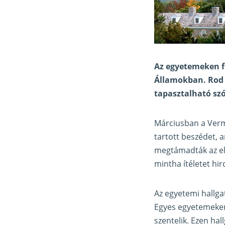
Az egyetemeken fo
Államokban. Rod 
tapasztalható sz
Márciusban a Verm
tartott beszédet, 
megtámadták az előa
mintha ítéletet hir
Az egyetemi hallga
Egyes egyetemeken 
szentelik. Ezen hal