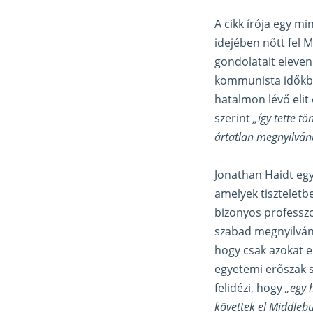
A cikk írója egy m
idejében nőtt fel
gondolatait eleven
kommunista időkben
hatalmon lévő elit
szerint
„így tette t
ártatlan megnyilván
Jonathan Haidt eg
amelyek tiszteletb
bizonyos professzo
szabad megnyilván
hogy csak azokat e
egyetemi erőszak s
felidézi, hogy
„egy h
követtek el Middleb