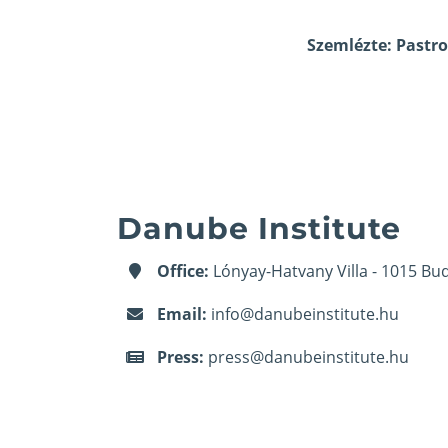
Szemlézte: Pastro
Danube Institute
Office:
Lónyay-Hatvany Villa - 1015 Bud
Email:
info@danubeinstitute.hu
Press:
press@danubeinstitute.hu