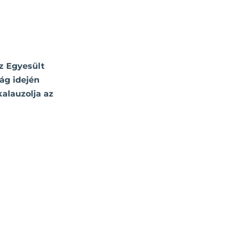
az Egyesült
ág idején
alauzolja az