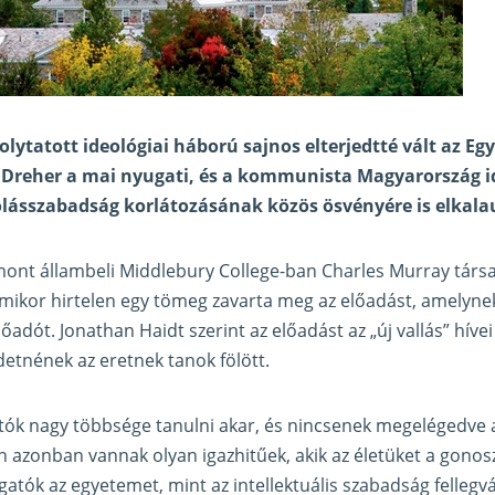
lytatott ideológiai háború sajnos elterjedtté vált az Eg
Dreher a mai nyugati, és a kommunista Magyarország i
ólásszabadság korlátozásának közös ösvényére is elkala
ont állambeli Middlebury College-ban Charles Murray tár
amikor hirtelen egy tömeg zavarta meg az előadást, amelyn
dót. Jonathan Haidt szerint az előadást az „új vallás” hívei 
detnének az eretnek tanok fölött.
tók nagy többsége tanulni akar, és nincsenek megelégedve a
azonban vannak olyan igazhitűek, akik az életüket a gonosz
lgatók az egyetemet, mint az intellektuális szabadság fellegv