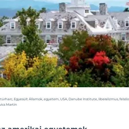
ltúrharc
,
Egyesült Államok
,
egyetem
,
USA
,
Danube Institute
,
liberalizmus
,
felső
vics Martin