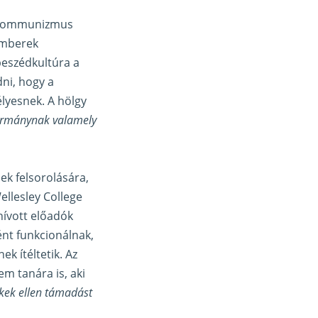
 a kommunizmus
emberek
 beszédkultúra a
ni, hogy a
élyesnek. A hölgy
 kormánynak valamely
k felsorolására,
ellesley College
hívott előadók
nt funkcionálnak,
k ítéltetik. Az
em tanára is, aki
ékek ellen támadást