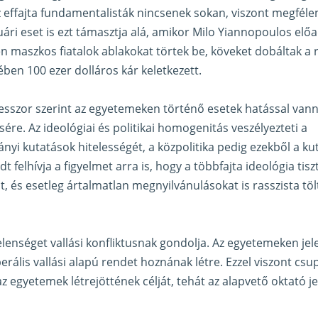
Az effajta fundamentalisták nincsenek sokan, viszont megféle
uári eset is ezt támasztja alá, amikor Milo Yiannopoulos elő
 maszkos fiatalok ablakokat törtek be, köveket dobáltak a 
ben 100 ezer dolláros kár keletkezett.
esszor szerint az egyetemeken történő esetek hatással van
ére. Az ideológiai és politikai homogenitás veszélyezteti a
i kutatások hitelességét, a közpolitika pedig ezekből a ku
dt felhívja a figyelmet arra is, hogy a többfajta ideológia ti
t, és esetleg ártalmatlan megnyilvánulásokat is rasszista tö
elenséget vallási konfliktusnak gondolja. Az egyetemeken jel
berális vallási alapú rendet hoznának létre. Ezzel viszont csup
z egyetemek létrejöttének célját, tehát az alapvető oktató je