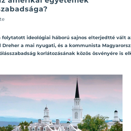
 az amerikai egyetemek
szabadsága?
te
olytatott ideológiai háború sajnos elterjedtté vált 
 Dreher a mai nyugati, és a kommunista Magyarorsz
ólásszabadság korlátozásának közös ösvényére is elk