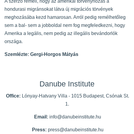
A szerző reméli, hogy az amerikai törvényhozás a
hondurasi migránsokat látva új migrációs törvények
meghozásába kezd hamarosan. Arról pedig remélhetőleg
sem a bal- sem a jobboldal nem fog megfeledkezni, hogy
Amerika a legális, nem pedig az illegális bevándorlók
országa.
Szemlézte: Gergi-Horgos Mátyás
Danube Institute
Office:
Lónyay-Hatvany Villa - 1015 Budapest, Csónak St.
1.
Email:
info@danubeinstitute.hu
Press:
press@danubeinstitute.hu