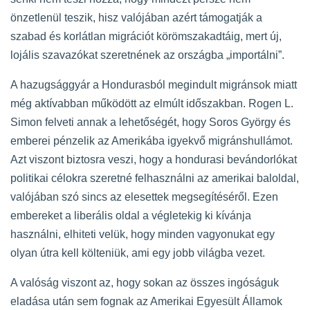
önzetlenül teszik, hisz valójában azért támogatják a
szabad és korlátlan migrációt körömszakadtáig, mert új,
lojális szavazókat szeretnének az országba „importálni”.
A hazugsággyár a Hondurasból megindult migránsok miatt
még aktívabban működött az elmúlt időszakban. Rogen L.
Simon felveti annak a lehetőségét, hogy Soros György és
emberei pénzelik az Amerikába igyekvő migránshullámot.
Azt viszont biztosra veszi, hogy a hondurasi bevándorlókat
politikai célokra szeretné felhasználni az amerikai baloldal,
valójában szó sincs az elesettek megsegítéséről. Ezen
embereket a liberális oldal a végletekig ki kívánja
használni, elhiteti velük, hogy minden vagyonukat egy
olyan útra kell költeniük, ami egy jobb világba vezet.
A valóság viszont az, hogy sokan az összes ingóságuk
eladása után sem fognak az Amerikai Egyesült Államok