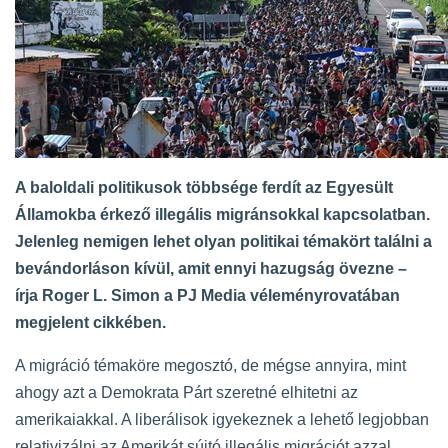
A baloldali politikusok többsége ferdít az Egyesült
Államokba érkező illegális migránsokkal kapcsolatban.
Jelenleg nemigen lehet olyan politikai témakört találni a
bevándorláson kívül, amit ennyi hazugság övezne –
írja Roger L. Simon a PJ Media véleményrovatában
megjelent
cikkében
.
A migráció témaköre megosztó, de mégse annyira, mint
ahogy azt a Demokrata Párt szeretné elhitetni az
amerikaiakkal. A liberálisok igyekeznek a lehető legjobban
relativizálni az Amerikát sújtó illegális migrációt azzal,