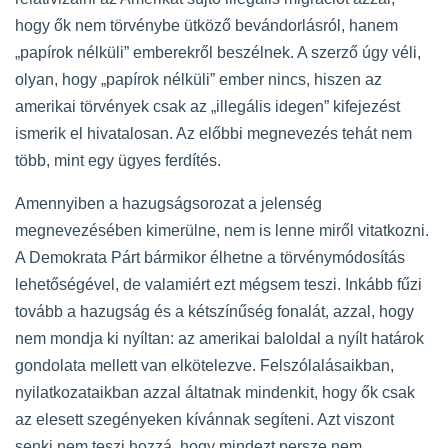
hogy ők nem törvénybe ütköző bevándorlásról, hanem
„papírok nélküli” emberekről beszélnek. A szerző úgy véli,
olyan, hogy „papírok nélküli” ember nincs, hiszen az
amerikai törvények csak az „illegális idegen” kifejezést
ismerik el hivatalosan. Az előbbi megnevezés tehát nem
több, mint egy ügyes ferdítés.
Amennyiben a hazugságsorozat a jelenség
megnevezésében kimerülne, nem is lenne miről vitatkozni.
A Demokrata Párt bármikor élhetne a törvénymódosítás
lehetőségével, de valamiért ezt mégsem teszi. Inkább fűzi
tovább a hazugság és a kétszínűség fonalát, azzal, hogy
nem mondja ki nyíltan: az amerikai baloldal a nyílt határok
gondolata mellett van elkötelezve. Felszólalásaikban,
nyilatkozataikban azzal áltatnak mindenkit, hogy ők csak
az elesett szegényeken kívánnak segíteni. Azt viszont
senki nem teszi hozzá, hogy mindezt persze nem