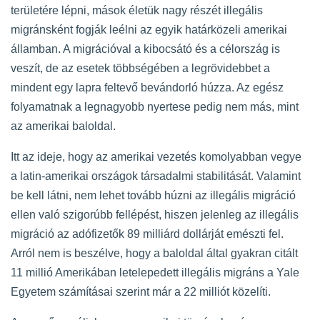
területére lépni, mások életük nagy részét illegális
migránsként fogják leélni az egyik határközeli amerikai
államban. A migrációval a kibocsátó és a célország is
veszít, de az esetek többségében a legrövidebbet a
mindent egy lapra feltevő bevándorló húzza. Az egész
folyamatnak a legnagyobb nyertese pedig nem más, mint
az amerikai baloldal.
Itt az ideje, hogy az amerikai vezetés komolyabban vegye
a latin-amerikai országok társadalmi stabilitását. Valamint
be kell látni, nem lehet tovább húzni az illegális migráció
ellen való szigorúbb fellépést, hiszen jelenleg az illegális
migráció az adófizetők 89 milliárd dollárját emészti fel.
Arról nem is beszélve, hogy a baloldal által gyakran citált
11 millió Amerikában letelepedett illegális migráns a Yale
Egyetem számításai szerint már a 22 milliót közelíti.