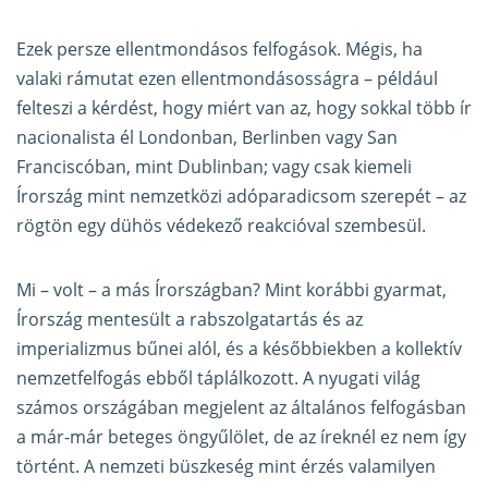
Ezek persze ellentmondásos felfogások. Mégis, ha
valaki rámutat ezen ellentmondásosságra – például
felteszi a kérdést, hogy miért van az, hogy sokkal több ír
nacionalista él Londonban, Berlinben vagy San
Franciscóban, mint Dublinban; vagy csak kiemeli
Írország mint nemzetközi adóparadicsom szerepét – az
rögtön egy dühös védekező reakcióval szembesül.
Mi – volt – a más Írországban? Mint korábbi gyarmat,
Írország mentesült a rabszolgatartás és az
imperializmus bűnei alól, és a későbbiekben a kollektív
nemzetfelfogás ebből táplálkozott. A nyugati világ
számos országában megjelent az általános felfogásban
a már-már beteges öngyűlölet, de az íreknél ez nem így
történt. A nemzeti büszkeség mint érzés valamilyen