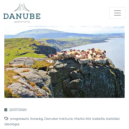
22/07/2020
progresszió
,
Írország
,
Danube Institute
,
Markó Alíz Izabella
,
baloldal
,
ideológia