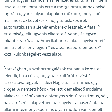
Mint ahogyan számos más nemzet és kultúra, az ír sem
lesz teljesen immunis erre a mozgalomra, annak belső
logikája ugyanis olyan alapokon működik, melyekből
már most az következik, hogy az őslakos írek
automatikusan a „fehér emberek” lesznek. A fiatal ír
értelmiségi elit ugyanis elkezdte átvenni, és egyre
inkább szajkózza az Amerikában kialakult „nyelvezetet”
ami a „fehér privilégium” és a „színesbőrű emberek”
közti különbségeket veszi alapul.
Írországban „a szoborrongálások csupán a kezdetet
jelentik, ha a cél az, hogy az ír kultúrát kevésbé
rasszistává tegyük” – idézi Nagle az Irish Times egy
cikkjét. A nemzeti hősök mellett kiemelkedő irodalmi
alakokra is ráhúzható a bizonyos szintű rasszizmus, sőt,
ha azt nézzük, alapvetően az ír nyelv – a használata az
állami intézményekben – is olyan módon van kiemelt