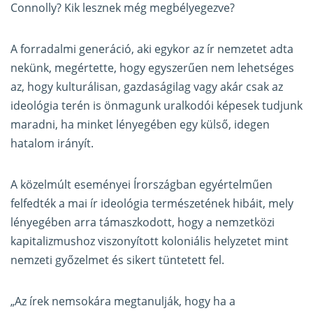
Connolly? Kik lesznek még megbélyegezve?
A forradalmi generáció, aki egykor az ír nemzetet adta
nekünk, megértette, hogy egyszerűen nem lehetséges
az, hogy kulturálisan, gazdaságilag vagy akár csak az
ideológia terén is önmagunk uralkodói képesek tudjunk
maradni, ha minket lényegében egy külső, idegen
hatalom irányít.
A közelmúlt eseményei Írországban egyértelműen
felfedték a mai ír ideológia természetének hibáit, mely
lényegében arra támaszkodott, hogy a nemzetközi
kapitalizmushoz viszonyított koloniális helyzetet mint
nemzeti győzelmet és sikert tüntetett fel.
„Az írek nemsokára megtanulják, hogy ha a