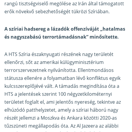
rangú tisztségviselő megölése az Irán által támogatott
erők növekvő sebezhetőségét tükrözi Szíriában.
A szíriai hadsereg a lázadók offenzíváját „hatalmas
és nagyszabású terrortámadásnak” minősítette.
A HTS Szíria északnyugati részének nagy területét
ellenőrzi, sőt az amerikai külügyminisztérium
terrorszervezetnek nyilvánította. Ellentmondásos
státusza ellenére a folyamatban lévő konfliktus egyik
kulcsszereplőjévé vált. A támadás megindítása óta a
HTS a jelentések szerint 100 négyzetkilométernyi
területet foglalt el, ami jelentős nyereség, tekintve az
elhúzódó patthelyzetet, amely a szíriai háború nagy
részét jellemzi a Moszkva és Ankara közötti 2020-as
tűzszüneti megállapodás óta. Az Al Jazeera az alábbi