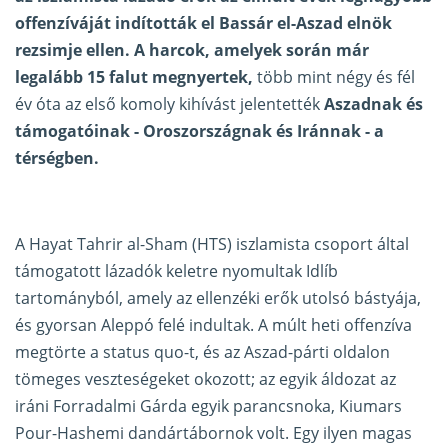
offenzíváját indították el Bassár el-Aszad elnök
rezsimje ellen. A harcok, amelyek során már
legalább 15 falut megnyertek,
több mint négy és fél
év óta az első komoly kihívást jelentették
Aszadnak és
támogatóinak - Oroszországnak és Iránnak - a
térségben.
A Hayat Tahrir al-Sham (HTS) iszlamista csoport által
támogatott lázadók keletre nyomultak Idlíb
tartományból, amely az ellenzéki erők utolsó bástyája,
és gyorsan Aleppó felé indultak. A múlt heti offenzíva
megtörte a status quo-t, és az Aszad-párti oldalon
tömeges veszteségeket okozott; az egyik áldozat az
iráni Forradalmi Gárda egyik parancsnoka, Kiumars
Pour-Hashemi dandártábornok volt. Egy ilyen magas