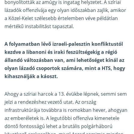
bonyolították az amúgy is ingatag helyzetet. A szíriai
lázadók offenzívája egy olyan időszakban zajlik, amikor
a Közel-Kelet szélesebb értelemben véve példátlan
mértékű instabilitást tapasztal.
A folyamatban lévő izraeli-palesztin konfliktustól
kezdve a libanoni és iraki feszültségekig a régió
állandó változásban van, ami lehetőséget kínál az
olyan lázadó csoportok számára, mint a HTS, hogy
kihasználják a káoszt.
Ahogy a szíriai harcok a 13. évükbe lépnek, semmi sem
jelzi a rendezéshez vezető utat. Az ország
infrastruktúrája továbbra is romokban hever, ahogyan
az emberéletek is. A legutóbbi offenzíva kimenetele
döntő fontosságú lehet a brutális polgárháború