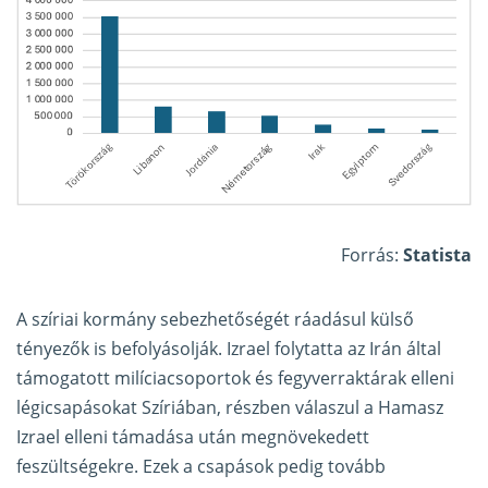
Forrás:
Statista
A szíriai kormány sebezhetőségét ráadásul külső
tényezők is befolyásolják. Izrael folytatta az Irán által
támogatott milíciacsoportok és fegyverraktárak elleni
légicsapásokat Szíriában, részben válaszul a Hamasz
Izrael elleni támadása után megnövekedett
feszültségekre. Ezek a csapások pedig tovább