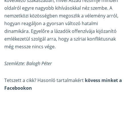
következő szakaszában, mivel Aszad rezsimje minden
oldalról egyre nagyobb kihívásokkal néz szembe. A
nemzetközi közösségben megoszlik a vélemény arról,
hogyan reagáljon a gyorsan változó hatalmi
dinamikára. Egyelőre a lázadók offenzívája kijózanító
emlékezetül szolgál arra, hogy a szíriai konfliktusnak
még messze nincs vége.
Szemlézte: Balogh Péter
Tetszett a cikk? Hasonló tartalmakért
kövess minket a
Facebookon