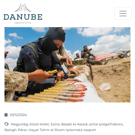
03/12/2024
Nagyvilág
,
Közel-Kelet
,
Szíria
,
Bassár el-Aszad
,
szíriai polgárháború
,
Balogh Péter
,
Hayat Tahrir al-Sham iszlamista csoport