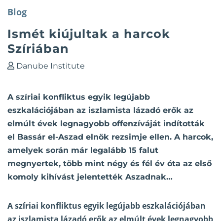
Blog
Ismét kiújultak a harcok
Szíriában
Danube Institute
A szíriai konfliktus egyik legújabb
eszkalációjában az iszlamista lázadó erők az
elmúlt évek legnagyobb offenzíváját indították
el Bassár el-Aszad elnök rezsimje ellen. A harcok,
amelyek során már legalább 15 falut
megnyertek, több mint négy és fél év óta az első
komoly kihívást jelentették Aszadnak…
A szíriai konfliktus egyik legújabb eszkalációjában
az iszlamista lázadó erők az elmúlt évek legnagyobb