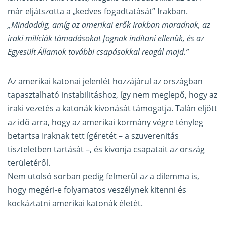
már eljátszotta a „kedves fogadtatását” Irakban.
„Mindaddig, amíg az amerikai erők Irakban maradnak, az
iraki milíciák támadásokat fognak indítani ellenük, és az
Egyesült Államok további csapásokkal reagál majd.”
Az amerikai katonai jelenlét hozzájárul az országban
tapasztalható instabilitáshoz, így nem meglepő, hogy az
iraki vezetés a katonák kivonását támogatja. Talán eljött
az idő arra, hogy az amerikai kormány végre tényleg
betartsa Iraknak tett ígéretét – a szuverenitás
tiszteletben tartását –, és kivonja csapatait az ország
területéről.
Nem utolsó sorban pedig felmerül az a dilemma is,
hogy megéri-e folyamatos veszélynek kitenni és
kockáztatni amerikai katonák életét.