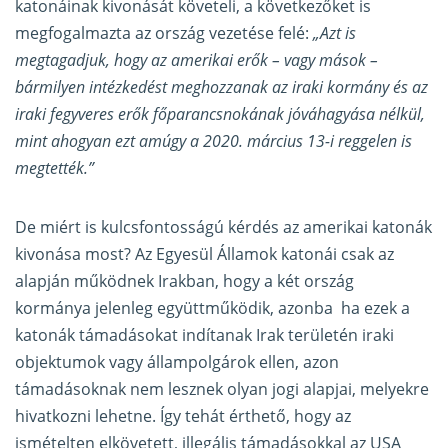
katonáinak kivonását követeli, a következőket is
megfogalmazta az ország vezetése felé:
„Azt is
megtagadjuk, hogy az amerikai erők – vagy mások –
bármilyen intézkedést meghozzanak az iraki kormány és az
iraki fegyveres erők főparancsnokának jóváhagyása nélkül,
mint ahogyan ezt amúgy a 2020. március 13-i reggelen is
megtették.”
De miért is kulcsfontosságú kérdés az amerikai katonák
kivonása most? Az Egyesül Államok katonái csak az
alapján működnek Irakban, hogy a két ország
kormánya jelenleg együttműködik, azonba ha ezek a
katonák támadásokat indítanak Irak területén iraki
objektumok vagy állampolgárok ellen, azon
támadásoknak nem lesznek olyan jogi alapjai, melyekre
hivatkozni lehetne. Így tehát érthető, hogy az
ismételten elkövetett, illegális támadásokkal az USA