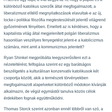
különböző katolikus szerzők által megfogalmazott, a
liberalizmust elítélő megnyilatkozások elavultak-e az új,
locke-i politikai filozófia megtestesülését jelentő világrend
győzelmének fényében. Emellett az is kérdéses, hogy a
kapitalista világ által megjelenített polgári liberalizmus
hasonlóan veszélyes fenyegetést jelent-e a katolicizmus
számára, mint amit a kommunizmus jelentett?
Ryan Shinkel megpróbálta leegyszerűsíteni ezt a
nézeteltérést, felfogása szerint ez egy barátságos
beszélgetés a kulturálisan konzervatív katolikusok két
csoportja között, akik a természeti törvényekben
megfogalmazott alapelveket különböző módokon kívánják
alkalmazni, de végül egymástól tanulva közös célok
érdekében fognak együttműködni.
Thomas Storck szerint azonban ennél többről van szó, a