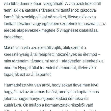
vita több dimenzióban vizsgálható. A vita azok között áll
fenn, akik a katolikus társadalmi tanításhoz igazodva
formálják szociálpolitikai nézeteiket, illetve akik ezt a
tanítást részben vagy egészben szeretnék felhasználni, az
eredeti alapelveknek megfelelő világnézet kialakítása
érdekében.
Másrészt a vita azok között zajlik, akik szerint a
kereszténység által felépített intézmények és életmód −
mint történelmi társadalmi rend − alapvetően ellenkezik a
modern Nyugat által teremtett életmóddal, illetve akik
tagadják ezt az álláspontot.
Harmadrészt vita van arról, hogy sokan figyelmen kívül
hagyják azt az ártalmas hatást, amelyet a kapitalizmus
jelent a hagyományos gondolkodási sémákra és
kultúrákra. Ők inkább a kormányzatok részéről való