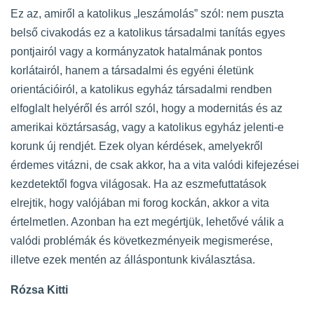
Ez az, amiről a katolikus „leszámolás” szól: nem puszta
belső civakodás ez a katolikus társadalmi tanítás egyes
pontjairól vagy a kormányzatok hatalmának pontos
korlátairól, hanem a társadalmi és egyéni életünk
orientációiról, a katolikus egyház társadalmi rendben
elfoglalt helyéről és arról szól, hogy a modernitás és az
amerikai köztársaság, vagy a katolikus egyház jelenti-e
korunk új rendjét. Ezek olyan kérdések, amelyekről
érdemes vitázni, de csak akkor, ha a vita valódi kifejezései
kezdetektől fogva világosak. Ha az eszmefuttatások
elrejtik, hogy valójában mi forog kockán, akkor a vita
értelmetlen. Azonban ha ezt megértjük, lehetővé válik a
valódi problémák és következményeik megismerése,
illetve ezek mentén az álláspontunk kiválasztása.
Rózsa Kitti