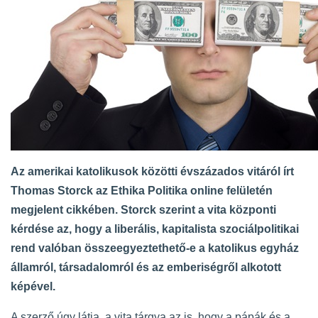
Az amerikai katolikusok közötti évszázados vitáról írt
Thomas Storck az
Ethika Politika online felületén
megjelent cikkében. Storck szerint a vita központi
kérdése az, hogy a liberális, kapitalista szociálpolitikai
rend valóban összeegyeztethető-e a katolikus egyház
államról, társadalomról és az emberiségről alkotott
képével.
A szerző úgy látja, a vita tárgya az is, hogy a pápák és a