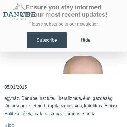
Ensure you stay informed
with our most recent updates!
Please subscribe to our newsletter.
Subscribe
Hide
05/01/2015
egyház
,
Danube Institute
,
liberalizmus
,
élet
,
gazdaság
,
társadalom
,
életmód
,
kapitalizmus
,
vita
,
katolikus
,
Ethika
Politika
,
lélek
,
materializmus
,
Thomas Storck
Blog