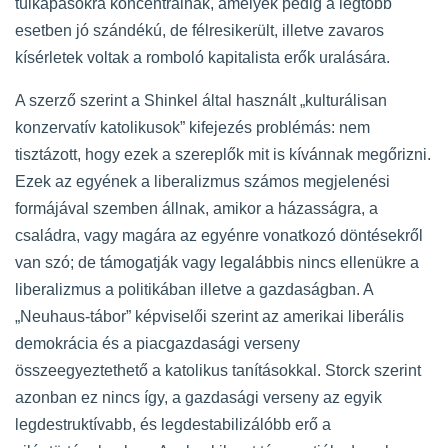
túlkapásokra koncentrálnak, amelyek pedig a legtöbb
esetben jó szándékú, de félresikerült, illetve zavaros
kísérletek voltak a romboló kapitalista erők uralására.
A szerző szerint a Shinkel által használt „kulturálisan
konzervatív katolikusok” kifejezés problémás: nem
tisztázott, hogy ezek a szereplők mit is kívánnak megőrizni.
Ezek az egyének a liberalizmus számos megjelenési
formájával szemben állnak, amikor a házasságra, a
családra, vagy magára az egyénre vonatkozó döntésekről
van szó; de támogatják vagy legalábbis nincs ellenükre a
liberalizmus a politikában illetve a gazdaságban. A
„Neuhaus-tábor” képviselői szerint az amerikai liberális
demokrácia és a piacgazdasági verseny
összeegyeztethető a katolikus tanításokkal. Storck szerint
azonban ez nincs így, a gazdasági verseny az egyik
legdestruktívabb, és legdestabilizálóbb erő a