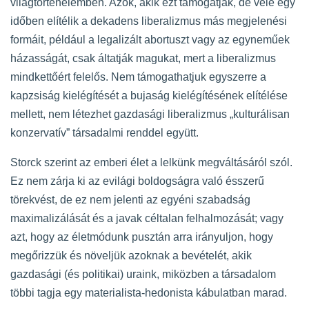
világtörténelemben. Azok, akik ezt támogatják, de vele egy
időben elítélik a dekadens liberalizmus más megjelenési
formáit, például a legalizált abortuszt vagy az egyneműek
házasságát, csak áltatják magukat, mert a liberalizmus
mindkettőért felelős. Nem támogathatjuk egyszerre a
kapzsiság kielégítését a bujaság kielégítésének elítélése
mellett, nem létezhet gazdasági liberalizmus „kulturálisan
konzervatív” társadalmi renddel együtt.
Storck szerint az emberi élet a lelkünk megváltásáról szól.
Ez nem zárja ki az evilági boldogságra való ésszerű
törekvést, de ez nem jelenti az egyéni szabadság
maximalizálását és a javak céltalan felhalmozását; vagy
azt, hogy az életmódunk pusztán arra irányuljon, hogy
megőrizzük és növeljük azoknak a bevételét, akik
gazdasági (és politikai) uraink, miközben a társadalom
többi tagja egy materialista-hedonista kábulatban marad.