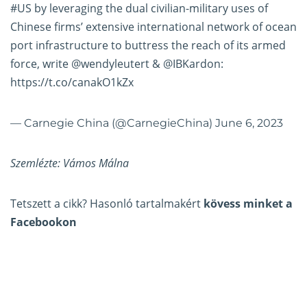
#US
by leveraging the dual civilian-military uses of
Chinese firms’ extensive international network of ocean
port infrastructure to buttress the reach of its armed
force, write
@wendyleutert
&
@IBKardon
:
https://t.co/canakO1kZx
— Carnegie China (@CarnegieChina)
June 6, 2023
Szemlézte: Vámos Málna
Tetszett a cikk? Hasonló tartalmakért
kövess minket a
Facebookon