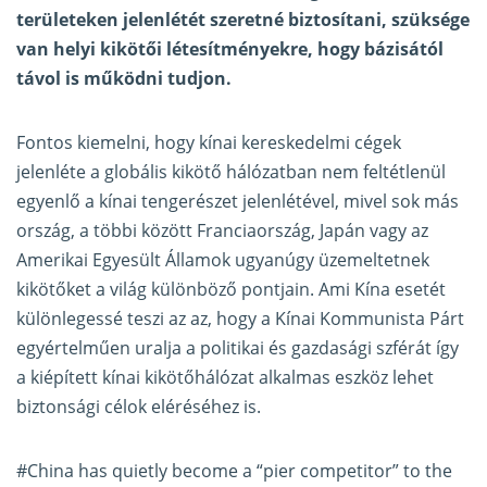
területeken jelenlétét szeretné biztosítani, szüksége
van helyi kikötői létesítményekre, hogy bázisától
távol is működni tudjon.
Fontos kiemelni, hogy kínai kereskedelmi cégek
jelenléte a globális kikötő hálózatban nem feltétlenül
egyenlő a kínai tengerészet jelenlétével, mivel sok más
ország, a többi között Franciaország, Japán vagy az
Amerikai Egyesült Államok ugyanúgy üzemeltetnek
kikötőket a világ különböző pontjain. Ami Kína esetét
különlegessé teszi az az, hogy a Kínai Kommunista Párt
egyértelműen uralja a politikai és gazdasági szférát így
a kiépített kínai kikötőhálózat alkalmas eszköz lehet
biztonsági célok eléréséhez is.
#China
has quietly become a “pier competitor” to the