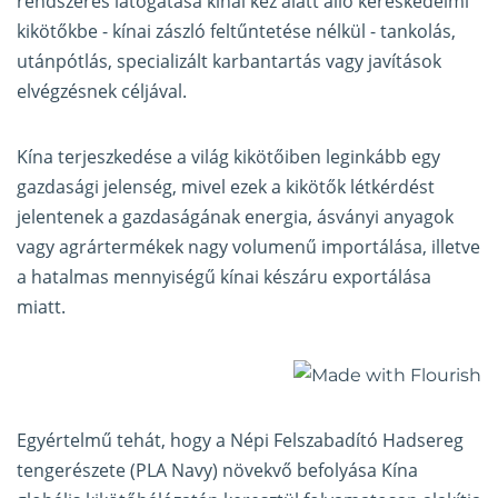
rendszeres látogatása kínai kéz alatt álló kereskedelmi
kikötőkbe - kínai zászló feltűntetése nélkül - tankolás,
utánpótlás, specializált karbantartás vagy javítások
elvégzésnek céljával.
Kína terjeszkedése a világ kikötőiben leginkább egy
gazdasági jelenség, mivel ezek a kikötők létkérdést
jelentenek a gazdaságának energia, ásványi anyagok
vagy agrártermékek nagy volumenű importálása, illetve
a hatalmas mennyiségű kínai készáru exportálása
miatt.
Egyértelmű tehát, hogy a Népi Felszabadító Hadsereg
tengerészete (PLA Navy) növekvő befolyása Kína