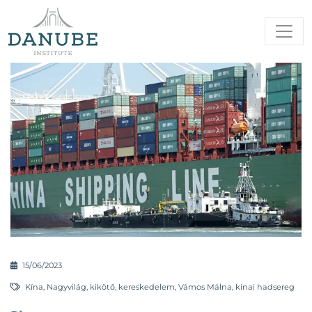
15/06/2023
Kína
,
Nagyvilág
,
kikötő
,
kereskedelem
,
Vámos Málna
,
kínai hadsereg