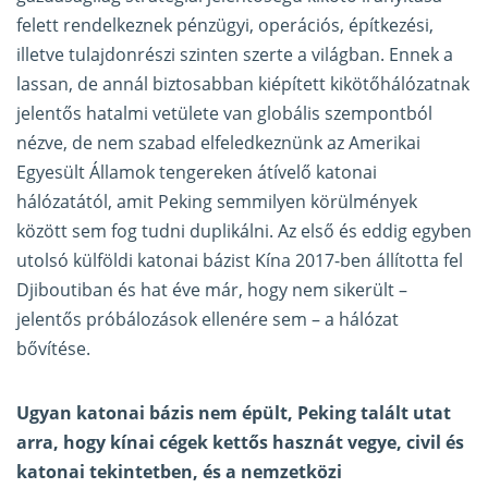
felett rendelkeznek pénzügyi, operációs, építkezési,
illetve tulajdonrészi szinten szerte a világban. Ennek a
lassan, de annál biztosabban kiépített kikötőhálózatnak
jelentős hatalmi vetülete van globális szempontból
nézve, de nem szabad elfeledkeznünk az Amerikai
Egyesült Államok tengereken átívelő katonai
hálózatától, amit Peking semmilyen körülmények
között sem fog tudni duplikálni. Az első és eddig egyben
utolsó külföldi katonai bázist Kína 2017-ben állította fel
Djiboutiban és hat éve már, hogy nem sikerült –
jelentős próbálozások ellenére sem – a hálózat
bővítése.
Ugyan katonai bázis nem épült, Peking talált utat
arra, hogy kínai cégek kettős hasznát vegye, civil és
katonai tekintetben, és a nemzetközi