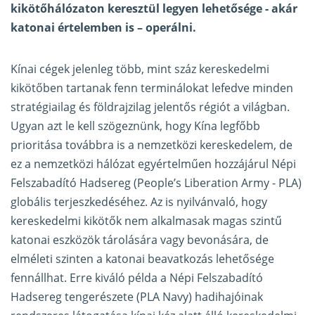
kikötőhálózaton keresztül legyen lehetősége - akár
katonai értelemben is – operálni.
Kínai cégek jelenleg több, mint száz kereskedelmi
kikötőben tartanak fenn terminálokat lefedve minden
stratégiailag és földrajzilag jelentős régiót a világban.
Ugyan azt le kell szögeznünk, hogy Kína legfőbb
prioritása továbbra is a nemzetközi kereskedelem, de
ez a nemzetközi hálózat egyértelműen hozzájárul Népi
Felszabadító Hadsereg (People’s Liberation Army - PLA)
globális terjeszkedéséhez. Az is nyilvánvaló, hogy
kereskedelmi kikötők nem alkalmasak magas szintű
katonai eszközök tárolására vagy bevonására, de
elméleti szinten a katonai beavatkozás lehetősége
fennállhat. Erre kiváló példa a Népi Felszabadító
Hadsereg tengerészete (PLA Navy) hadihajóinak