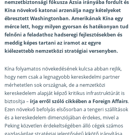
nemzetbiztonsági fókusza Ázsia irányába fordult és
Kína növekvő katonai arzenálja nagy kételyeket
ébresztett Washingtonban. Amerikának Kína egy
mérce lett, hogy milyen gyorsan és hatékonyan tud
felnőni a feladathoz hadseregi fejlesztésekben és
meddig képes tartani az iramot az egyre
kiélezettebb nemzetközi stratégiai versenyben.
Kína folyamatos növekedésének kulcsa abban rejlik,
hogy nem csak a legnagyobb kereskedelmi partner
mérhetetlen sok országnak, de a nemzetközi
kereskedelem alapját képző kritikus infrastruktúrát is
biztosítja –
írja erről szóló cikkében a Foreign Affairs
.
Ezen növekvő befolyás elsősorban a tengeri szállítások
és a kereskedelem dimenziójában érdekes, mivel a
Peking közvetlen érdekeltségében álló cégek számos
gazdaságilag stratégiai jelentőségű kikötő irányítása