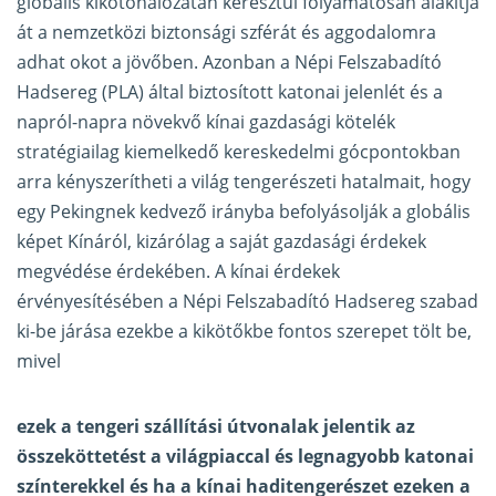
globális kikötőhálózatán keresztül folyamatosan alakítja
át a nemzetközi biztonsági szférát és aggodalomra
adhat okot a jövőben. Azonban a Népi Felszabadító
Hadsereg (PLA) által biztosított katonai jelenlét és a
napról-napra növekvő kínai gazdasági kötelék
stratégiailag kiemelkedő kereskedelmi gócpontokban
arra kényszerítheti a világ tengerészeti hatalmait, hogy
egy Pekingnek kedvező irányba befolyásolják a globális
képet Kínáról, kizárólag a saját gazdasági érdekek
megvédése érdekében. A kínai érdekek
érvényesítésében a Népi Felszabadító Hadsereg szabad
ki-be járása ezekbe a kikötőkbe fontos szerepet tölt be,
mivel
ezek a tengeri szállítási útvonalak jelentik az
összeköttetést a világpiaccal és legnagyobb katonai
színterekkel és ha a kínai haditengerészet ezeken a