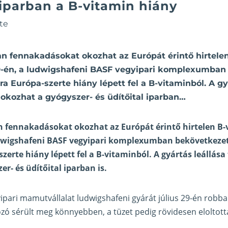
iparban a B-vitamin hiány
te
n fennakadásokat okozhat az Európát érintő hirtele
 29-én, a ludwigshafeni BASF vegyipari komplexumban
a Európa-szerte hiány lépett fel a B-vitaminból. A gy
okozhat a gyógyszer- és üdítőital iparban…
 fennakadásokat okozhat az Európát érintő hirtelen B-
ludwigshafeni BASF vegyipari komplexumban bekövetkeze
zerte hiány lépett fel a B-vitaminból. A gyártás leállá
r- és üdítőital iparban is.
pari mamutvállalat ludwigshafeni gyárát július 29-én robb
ó sérült meg könnyebben, a tüzet pedig rövidesen eloltott