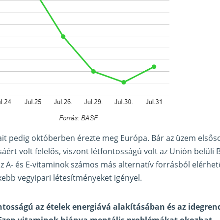
it pedig októberben érezte meg Európa. Bár az üzem elsőso
sáért volt felelős, viszont létfontosságú volt az Unión belüli 
az A- és E-vitaminok számos más alternatív forrásból elérhet
xebb vegyipari létesítményeket igényel.
ntosságú az ételek energiává alakításában és az idegre
Ezen vitaminok hiánya mentális problémákat okozhat.