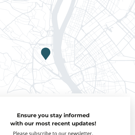
Privacy policy
Ensure you stay informed
Visiting Fellows
with our most recent updates!
Partner organisations
Please subscribe to our newsletter.