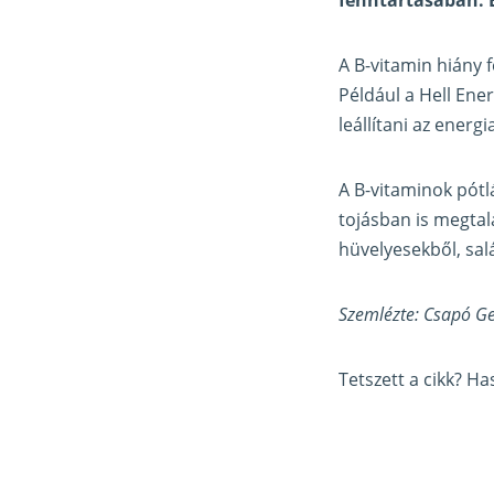
A B-vitamin hiány 
Például a Hell Ene
leállítani az energi
A B-vitaminok pótlá
tojásban is megtal
hüvelyesekből, salá
Szemlézte: Csapó Ge
Tetszett a cikk? H