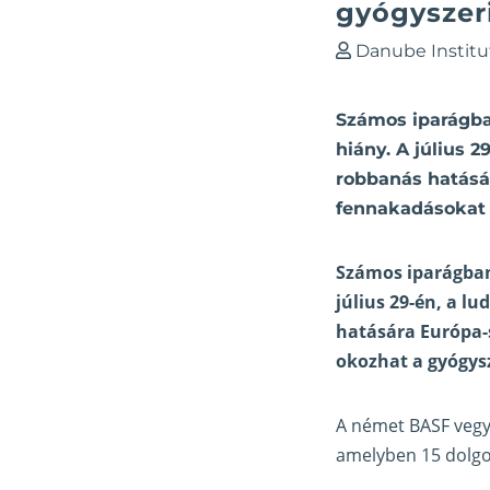
gyógyszer
Danube Institu
Számos iparágba
hiány. A július
robbanás hatásár
fennakadásokat 
Számos iparágban
július 29-én, a 
hatására Európa-s
okozhat a gyógysze
A német BASF vegyi
amelyben 15 dolgoz