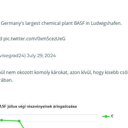
 Germany's largest chemical plant BASF in Ludwigshafen.
ed
pic.twitter.com/0xm5cezUeG
visegrad24)
July 29, 2024
nül nem okozott komoly károkat, azon kívül, hogy kisebb csö
rában.