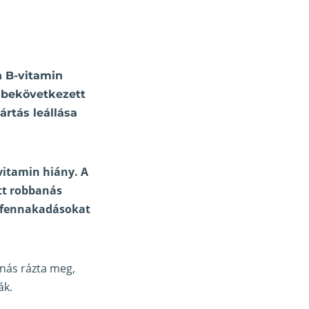
n B-vitamin
 bekövetkezett
ártás leállása
vitamin hiány. A
tt robbanás
sa fennakadásokat
anás rázta meg,
ák.