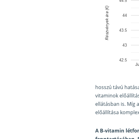
hosszú távú hatása
vitaminok előállítá
ellátásban is. Míg 
előállítása komple
A B-vitamin létfo
fenntartásában. 