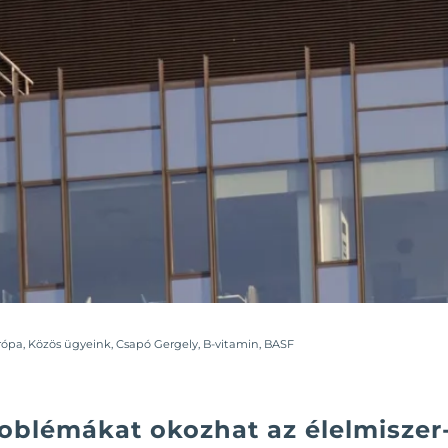
rópa
,
Közös ügyeink
,
Csapó Gergely
,
B-vitamin
,
BASF
oblémákat okozhat az élelmiszer-