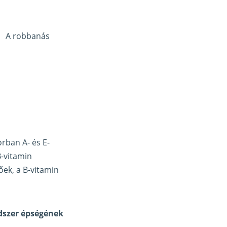
A robbanás
rban A- és E-
B-vitamin
őek, a B-vitamin
ndszer épségének