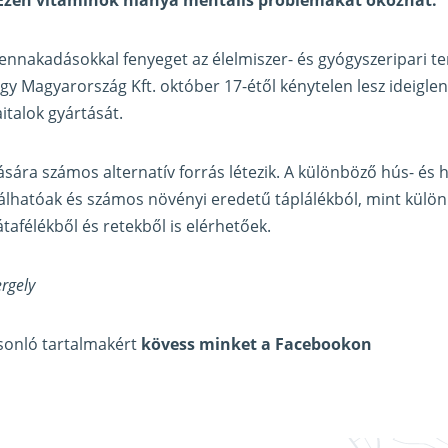
fennakadásokkal fenyeget az élelmiszer- és gyógyszeripari t
rgy Magyarország Kft. október 17-étől kénytelen lesz ideigle
aitalok gyártását.
sára számos alternatív forrás létezik. A különböző hús- és ha
álhatóak és számos növényi eredetű táplálékból, mint külö
tafélékből és retekből is elérhetőek.
rgely
asonló tartalmakért
kövess minket a Facebookon