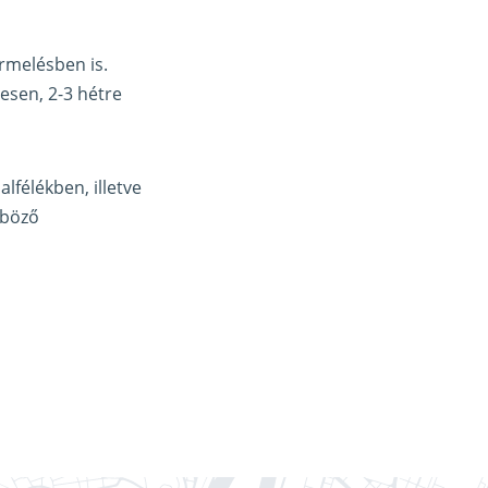
ermelésben is.
nesen, 2-3 hétre
lfélékben, illetve
nböző