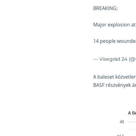
BREAKING:
Major explosion at
14 people wound
— Visegrád 24 (@
A baleset közvetle
BASF részvények á