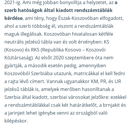
2021-ig. Ami még jobban bonyolítja a helyzetet, az
a
szerb hatóságok által kiadott rendszámtáblák
kérdése
, ami tény, hogy Észak-Koszovóban elfogadott,
ahol a szerb többség él, viszont a rendszámtáblák
maguk illegálisak. Koszovóban hivatalosan kétféle
neutrális jelzésű tábla van és volt érvényben: KS
(Kosovo) és RKS (Republika Kosovo – Koszovói
Köztársaság). Az elsőt 2020 szeptembere óta nem
gyártják, a második esetén pedig, amennyiben
Koszovóból Szerbiába utazunk, matricákkal el kell fedni
a rajta lévő címert. Vannak ugyanakkor KM, PR, és UR
jelzésű táblák is, amelyek merőben hasonlítanak a
Szerbia által kiadott, szerbiai városokat jelzőkre: ezekkel
a rendszámtáblákkal csak két határátkelőt, a brnjakit és
a jarinjeit lehet igénybe venni az országból való
kilépéskor.