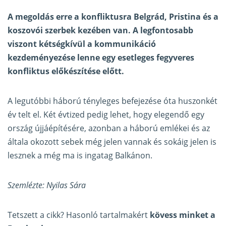
A megoldás erre a konfliktusra Belgrád, Pristina és a
koszovói szerbek kezében van. A legfontosabb
viszont kétségkívül a kommunikáció
kezdeményezése lenne egy esetleges fegyveres
konfliktus előkészítése előtt.
A legutóbbi háború tényleges befejezése óta huszonkét
év telt el. Két évtized pedig lehet, hogy elegendő egy
ország újjáépítésére, azonban a háború emlékei és az
általa okozott sebek még jelen vannak és sokáig jelen is
lesznek a még ma is ingatag Balkánon.
Szemlézte: Nyilas Sára
Tetszett a cikk? Hasonló tartalmakért
kövess minket a