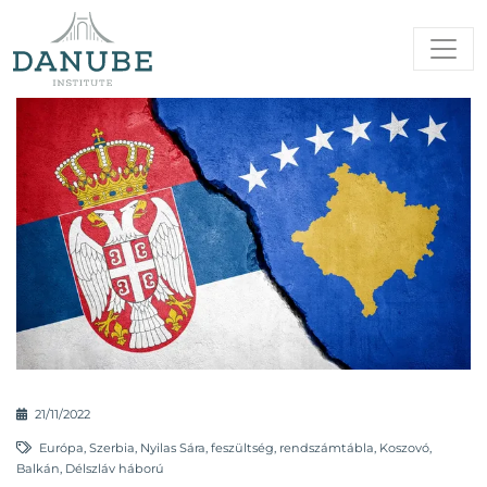
21/11/2022
Európa
,
Szerbia
,
Nyilas Sára
,
feszültség
,
rendszámtábla
,
Koszovó
,
Balkán
,
Délszláv háború