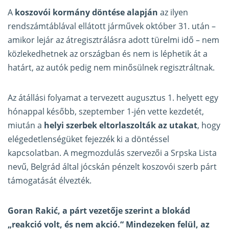
A
koszovói kormány döntése alapján
az ilyen
rendszámtáblával ellátott járművek október 31. után –
amikor lejár az átregisztrálásra adott türelmi idő – nem
közlekedhetnek az országban és nem is léphetik át a
határt, az autók pedig nem minősülnek regisztráltnak.
Az átállási folyamat a tervezett augusztus 1. helyett egy
hónappal később, szeptember 1-jén vette kezdetét,
miután a
helyi szerbek eltorlaszolták az utakat
, hogy
elégedetlenségüket fejezzék ki a döntéssel
kapcsolatban. A megmozdulás szervezői a Srpska Lista
nevű, Belgrád által jócskán pénzelt koszovói szerb párt
támogatását élvezték.
Goran Rakić, a párt vezetője szerint a blokád
„reakció volt, és nem akció.“ Mindezeken felül, az