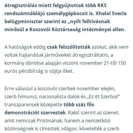
átregisztrálás miatt felgyújtottak több RKS
rendszámtáblájú személygépkocsit is. Xhelal Svecla
belügyminiszter szerint ez „nyílt felhívásnak
minősül a Koszovói Köztársaság intézményei ellen.
A hatóságok eddig
csak felszólították
azokat, akik nem
voltak hajlandóak járműveiket átregisztráltatni, a
kormány döntése alapján viszont november 21-től 150
eurós pénzbírság is sújtja őket.
Erre válaszul a koszovói szerbek november elején,
szerb himunsz, nacionalista dalok és „Ez itt Szerbia!”
transzparensek közepette
több száz fős
demonstrációt szerveztek
. Rakić szerint az üzenet,
amit nemcsak Pristinának, hanem a nemzetközi
közönségnek is címeztek, világos: követelték a szerb