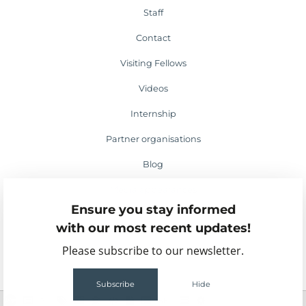
Staff
Contact
Visiting Fellows
Videos
Internship
Partner organisations
Blog
Media appearances
Ensure you stay informed
Events
with our most recent updates!
Please subscribe to our newsletter.
Subscribe
Hide
2
56