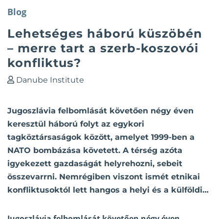
Blog
Lehetséges háború küszöbén
– merre tart a szerb-koszovói
konfliktus?
Danube Institute
Jugoszlávia felbomlását követően négy éven
keresztül háború folyt az egykori
tagköztársaságok között, amelyet 1999-ben a
NATO bombázása követett. A térség azóta
igyekezett gazdaságát helyrehozni, sebeit
összevarrni. Nemrégiben viszont ismét etnikai
konfliktusoktól lett hangos a helyi és a külföldi…
Jugoszlávia felbomlását követően négy éven