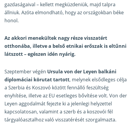
gazdaságaival – kellett megküzdeniük, majd talpra
állniuk. Azóta elmondható, hogy az országokban béke
honol.
Az akkori menekültek nagy része visszatért
otthonába, illetve a belső etnikai erőszak is eltűnni
látszott – egészen idén nyárig.
Szeptember végén
Ursula von der Leyen balkáni
diplomáciai körutat tartott
, melynek elsődleges célja
a Szerbia és Koszovó között fennálló feszültség
enyhítése, illetve az EU esetleges bővítése volt. Von der
Leyen aggodalmát fejezte ki a jelenlegi helyzettel
kapcsolatosan, valamint a szerb és a koszovói fél
tárgyalóasztalhoz való visszatérését szorgalmazta.