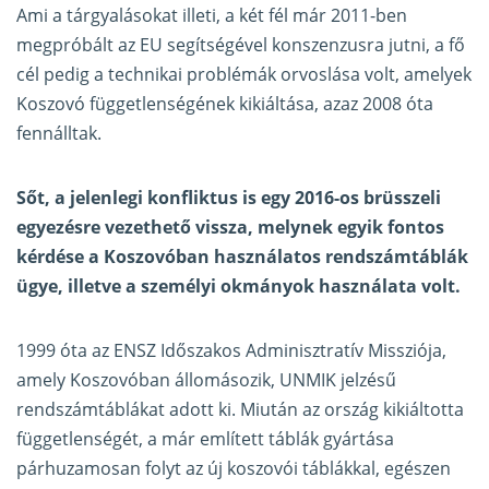
Ami a tárgyalásokat illeti, a két fél már 2011-ben
megpróbált az EU segítségével konszenzusra jutni, a fő
cél pedig a technikai problémák orvoslása volt, amelyek
Koszovó függetlenségének kikiáltása, azaz 2008 óta
fennálltak.
Sőt, a jelenlegi konfliktus is egy 2016-os brüsszeli
egyezésre vezethető vissza, melynek egyik fontos
kérdése a Koszovóban használatos rendszámtáblák
ügye, illetve a személyi okmányok használata volt.
1999 óta az ENSZ Időszakos Adminisztratív Missziója,
amely Koszovóban állomásozik, UNMIK jelzésű
rendszámtáblákat adott ki. Miután az ország kikiáltotta
függetlenségét, a már említett táblák gyártása
párhuzamosan folyt az új koszovói táblákkal, egészen