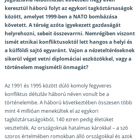
keresztül háború folyt az egykori tagköztársaságok
között, amelyet 1999-ben a NATO bombázása
követett. A térség azóta igyekezett gazdaságát
helyrehozni, sebeit összevarrni. Nemrégiben viszont
ismét etnikai konfliktusoktól lett hangos a helyi és
a külföldi sajtó egyaránt. Vajon a nézeteltéréseknek
sikerül véget vetni diplomáciai eszközökkel, vagy a
történelem megismétli önmagát?
Az 1991 és 1995 között dúló komoly fegyveres
konfliktus délszláv háború néven vonult be a
történelembe. A háború következtében összesen több
mint 4 millióan menekültek el az egykori
tagköztársaságokból, 140 ezren pedig életüket
vesztették. Az országoknak hatalmas károkkal – a szó
szoros értelmében romokban álló országokkal és azok