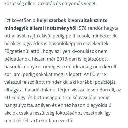
közösség elleni zaklatás és elnyomás végét.
Ezt követően a
helyi szerbek kivonultak szinte
mindegyik állami intézményből
: 578 rendőr hagyta
ott állását, rajtuk kívül pedig politikusok, miniszterek,
bírók és ügyvédek is hasonlóképpen cselekedtek.
Függetlenül attól, hogy az ilyen kivonulások nem
példátlanok, hiszen már 2013-ban is lejátszódott
hasonló, ennyire tömegesre mindezidáig nem került
sor, ami pedig sokakat meg is lepett. Az EU erre
válaszul felszólított mindenkit, aki korábbi pozícióját
elhagyta, haladéktalanul térjen vissza. Josep Borrell, az
EU külügyi és biztonságpolitikai képviselője pedig
hangsúlyozta, az ilyen és ehhez hasonló egyoldalú
akciók csak a feszültség fokozásához vezetnek, így
mindkét fél tartózkodjon ezektől.