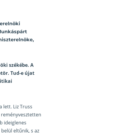
erelnöki
Munkáspárt
niszterelnöke,
öki székébe. A
ör. Tud-e újat
itikai
lett. Liz Truss
r reményvesztetten
bb ideiglenes
elül eltűnik, s az