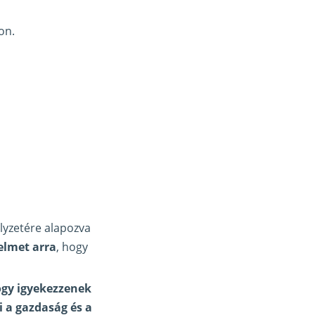
on.
lyzetére alapozva
yelmet arra
, hogy
ogy igyekezzenek
i a gazdaság és a