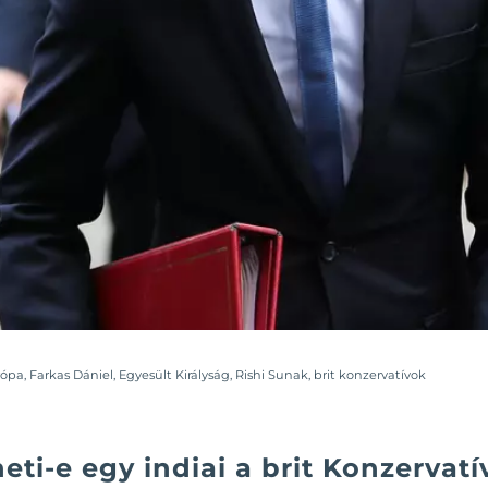
rópa
,
Farkas Dániel
,
Egyesült Királyság
,
Rishi Sunak
,
brit konzervatívok
i-e egy indiai a brit Konzervatí