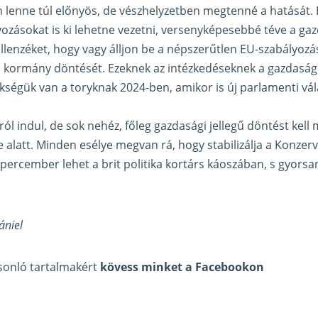
lenne túl előnyös, de vészhelyzetben megtenné a hatását. E
ozásokat is ki lehetne vezetni, versenyképesebbé téve a gaz
ellenzéket, hogy vagy álljon be a népszerűtlen EU-szabályoz
kormány döntését. Ezeknek az intézkedéseknek a gazdasági 
kségük van a toryknak 2024-ben, amikor is új parlamenti vá
ról indul, de sok nehéz, főleg gazdasági jellegű döntést kel
 alatt. Minden esélye megvan rá, hogy stabilizálja a Konzerv
 percember lehet a brit politika kortárs káoszában, s gyorsa
ániel
asonló tartalmakért
kövess minket a Facebookon