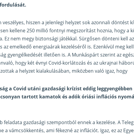
 fordulását.
eszélyes, hiszen a jelenlegi helyzet sok azonnali döntést kí
n kellene 250 millió fontnyi megszorítást hoznia, hogy a k
. Ez nem megy biztonsági játékkal. Sürgősen dönteni kell a
s az emelkedő energiaárak kezeléséről is. Ezenkívül meg kell
ság gyengélkedését illetően is. A Munkáspárt szerint az egés
vánvaló, hogy két évnyi Covid-korlátozás és az ukrajnai hábo
szottak a helyzet kialakulásában, miközben való igaz, hogy
yság a Covid utáni gazdasági krízist eddig leggyengébben
acsonyan tartott kamatok és adók óriási inflációs nyom
b feladata gazdasági szempontból ennek a kezelése. A Teleg
 a vámcsökkentés, ami fékezné az inflációt. Igaz, ez az Egye