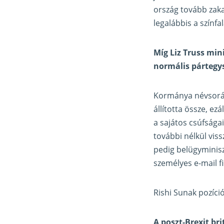
ország tovább zaka
legalábbis a színfa
Míg Liz Truss min
normális pártegy
Kormánya névsorát
állította össze, e
a sajátos csúfsága
további nélkül vis
pedig belügyminisz
személyes e-mail fi
Rishi Sunak pozíció
A poszt-Brexit bri