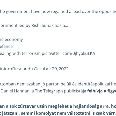
the government have now regained a lead over the oppositi
ernment led by Rishi Sunak has a...
 the economy
defence
dealing with terrorism
pic.twitter.com/0jhypkuLKA
iniumResearch)
October 29, 2022
zonban nem szabad jó párton belüli és identitáspolitikai he
 Daniel Hannan, a The Telegraph publicistája
felhívja a fig
an a sok zűrzavar után meg lehet a hajlandóság arra, h
t játszani, semmi komolyat nem változtatni, s csak várn