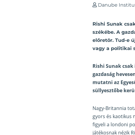
Danube Institu
Rishi Sunak csak
székébe. A gazd
előretör. Tud-e 
vagy a politikai
Rishi Sunak csak 
gazdaság hevesen
mutatni az Egyesü
süllyesztőbe kerü
Nagy-Britannia totá
gyors és kaotikus
figyeli a londoni p
játékosnak nézik R