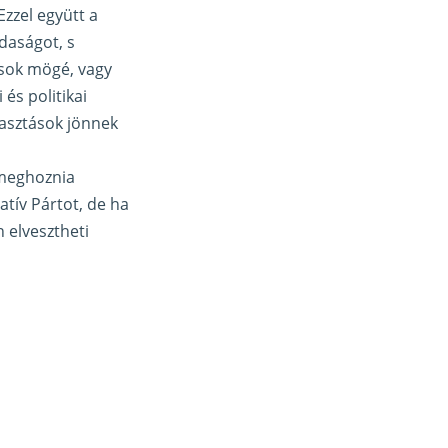
zzel együtt a
daságot, s
ások mögé, vagy
és politikai
lasztások jönnek
l meghoznia
atív Pártot, de ha
n elvesztheti