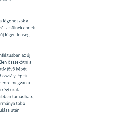
 a főgonoszok a
s részesülnek ennek
új függetlenségi
nfliktusban az új
űen összekötni a
atív jövő képét
 osztály lépett
indenre megvan a
 régi urak
ezebben támadható,
kormánya több
ulása után.