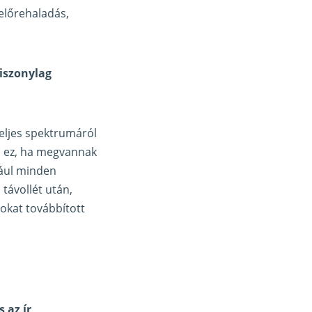
előrehaladás,
viszonylag
eljes spektrumáról
és ez, ha megvannak
dául minden
távollét után,
kokat továbbított
 az ír