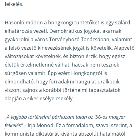
felkelés.
Hasonló módon a hongkongi tüntetőket is egy szilárd
elhatározás vezeti. Demokratikus jogokat akarnak
gyakorolni a város Törvényhozó Tanácsában, valamint
a felső vezető kinevezésének jogát is követelik. Alapvető
változásokat követelnek, és bizton érzik, hogy egész
életük értelmetlenné válhat, hacsak nem tesznek
sürgősen valamit. Épp ezért Hongkongról is
elmondható, hogy forradalmi hangulat uralkodik,
viszont sajnos a korábbi történelmi tapasztalatok
alapján a siker esélye csekély.
„A legjobb történelmi párhuzam talán az '56-os magyar
felkelés”
– írja Monod. Ez a forradalom, szavai szerint, a
kommunista diktatúrát kívánta abszolút hatalmától