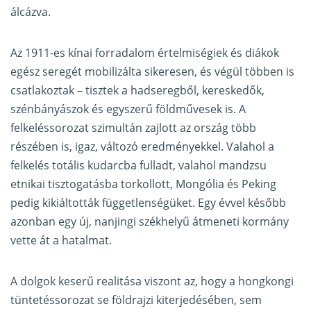
álcázva.
Az 1911-es kínai forradalom értelmiségiek és diákok
egész seregét mobilizálta sikeresen, és végül többen is
csatlakoztak – tisztek a hadseregből, kereskedők,
szénbányászok és egyszerű földművesek is. A
felkeléssorozat szimultán zajlott az ország több
részében is, igaz, változó eredményekkel. Valahol a
felkelés totális kudarcba fulladt, valahol mandzsu
etnikai tisztogatásba torkollott, Mongólia és Peking
pedig kikiáltották függetlenségüket. Egy évvel később
azonban egy új, nanjingi székhelyű átmeneti kormány
vette át a hatalmat.
A dolgok keserű realitása viszont az, hogy a hongkongi
tüntetéssorozat se földrajzi kiterjedésében, sem