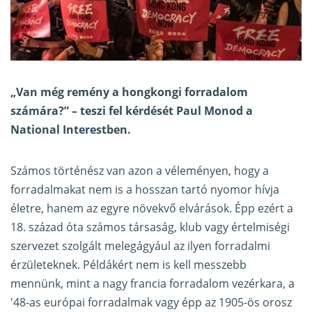
„Van még remény a hongkongi forradalom
számára?” – teszi fel kérdését Paul Monod
a
National Interestben
.
Számos történész van azon a véleményen, hogy a
forradalmakat nem is a hosszan tartó nyomor hívja
életre, hanem az egyre növekvő elvárások. Épp ezért a
18. század óta számos társaság, klub vagy értelmiségi
szervezet szolgált melegágyául az ilyen forradalmi
érzületeknek. Példákért nem is kell messzebb
mennünk, mint a nagy francia forradalom vezérkara, a
'48-as európai forradalmak vagy épp az 1905-ös orosz