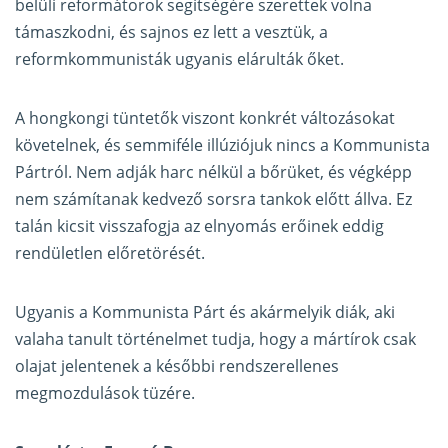
belüli reformátorok segítségére szerettek volna
támaszkodni, és sajnos ez lett a vesztük, a
reformkommunisták ugyanis elárulták őket.
A hongkongi tüntetők viszont konkrét változásokat
követelnek, és semmiféle illúziójuk nincs a Kommunista
Pártról. Nem adják harc nélkül a bőrüket, és végképp
nem számítanak kedvező sorsra tankok előtt állva. Ez
talán kicsit visszafogja az elnyomás erőinek eddig
rendületlen előretörését.
Ugyanis a Kommunista Párt és akármelyik diák, aki
valaha tanult történelmet tudja, hogy a mártírok csak
olajat jelentenek a későbbi rendszerellenes
megmozdulások tüzére.