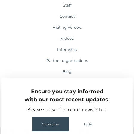
Staff
Contact
Visiting Fellows
Videos
Internship
Partner organisations
Blog
Media appearances
Ensure you stay informed
Events
with our most recent updates!
Please subscribe to our newsletter.
Subscribe
Hide
2
55