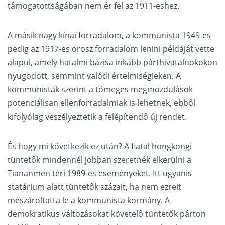
támogatottságában nem ér fel az 1911-eshez.
A másik nagy kínai forradalom, a kommunista 1949-es
pedig az 1917-es orosz forradalom lenini példáját vette
alapul, amely hatalmi bázisa inkább párthivatalnokokon
nyugodott, semmint valódi értelmiségieken. A
kommunisták szerint a tömeges megmozdulások
potenciálisan ellenforradalmiak is lehetnek, ebből
kifolyólag veszélyeztetik a felépítendő új rendet.
És hogy mi következik ez után? A fiatal hongkongi
tüntetők mindennél jobban szeretnék elkerülni a
Tiananmen téri 1989-es eseményeket. Itt ugyanis
statárium alatt tüntetők százait, ha nem ezreit
mészároltatta le a kommunista kormány. A
demokratikus változásokat követelő tüntetők párton