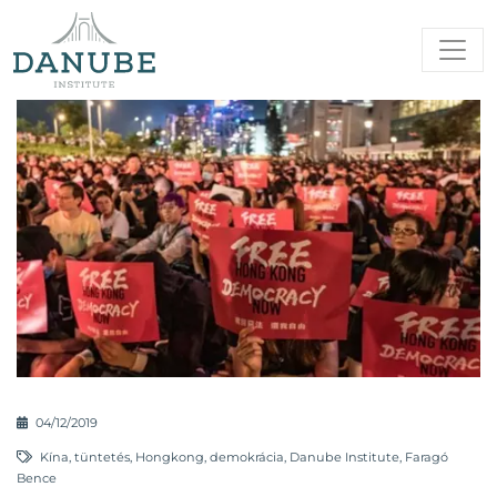
04/12/2019
Kína
,
tüntetés
,
Hongkong
,
demokrácia
,
Danube Institute
,
Faragó
Bence