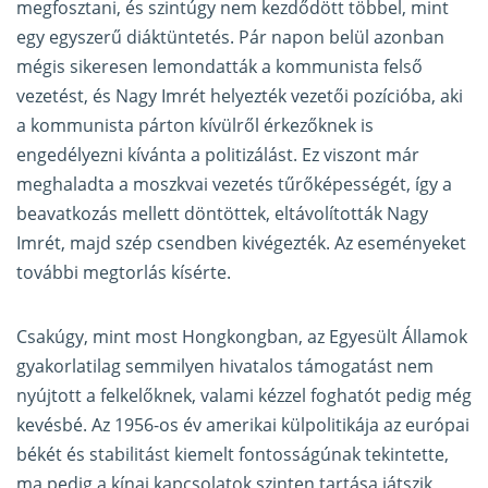
megfosztani, és szintúgy nem kezdődött többel, mint
egy egyszerű diáktüntetés. Pár napon belül azonban
mégis sikeresen lemondatták a kommunista felső
vezetést, és Nagy Imrét helyezték vezetői pozícióba, aki
a kommunista párton kívülről érkezőknek is
engedélyezni kívánta a politizálást. Ez viszont már
meghaladta a moszkvai vezetés tűrőképességét, így a
beavatkozás mellett döntöttek, eltávolították Nagy
Imrét, majd szép csendben kivégezték. Az eseményeket
további megtorlás kísérte.
Csakúgy, mint most Hongkongban, az Egyesült Államok
gyakorlatilag semmilyen hivatalos támogatást nem
nyújtott a felkelőknek, valami kézzel foghatót pedig még
kevésbé. Az 1956-os év amerikai külpolitikája az európai
békét és stabilitást kiemelt fontosságúnak tekintette,
ma pedig a kínai kapcsolatok szinten tartása játszik