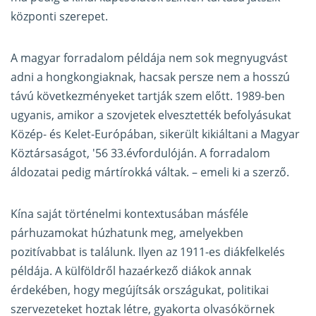
központi szerepet.
A magyar forradalom példája nem sok megnyugvást
adni a hongkongiaknak, hacsak persze nem a hosszú
távú következményeket tartják szem előtt. 1989-ben
ugyanis, amikor a szovjetek elvesztették befolyásukat
Közép- és Kelet-Európában, sikerült kikiáltani a Magyar
Köztársaságot, '56 33.évfordulóján. A forradalom
áldozatai pedig mártírokká váltak. – emeli ki a szerző.
Kína saját történelmi kontextusában másféle
párhuzamokat húzhatunk meg, amelyekben
pozitívabbat is találunk. Ilyen az 1911-es diákfelkelés
példája. A külföldről hazaérkező diákok annak
érdekében, hogy megújítsák országukat, politikai
szervezeteket hoztak létre, gyakorta olvasókörnek