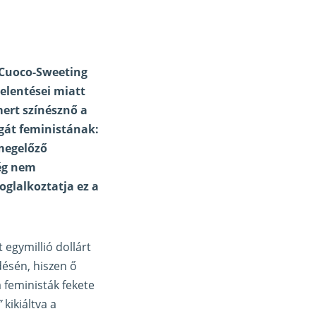
 Cuoco-Sweeting
jelentései miatt
ert színésznő a
gát feministának:
megelőző
még nem
oglalkoztatja ez a
 egymillió dollárt
désén, hiszen ő
 feministák fekete
”
kikiáltva a