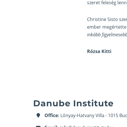
szeret feleség lenni
Christine Sisto sz
ember megértette s
inkább figyelmesebb
Rózsa Kitti
Danube Institute
Office:
Lónyay-Hatvany Villa - 1015 Bud