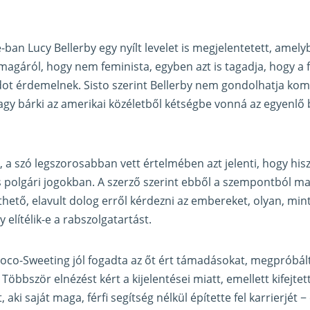
an Lucy Bellerby egy nyílt levelet is megjelentetett, amelyb
a magáról, hogy nem feminista, egyben azt is tagadja, hogy a f
t érdemelnek. Sisto szerint Bellerby nem gondolhatja kom
agy bárki az amerikai közéletből kétségbe vonná az egyenl
, a szó legszorosabban vett értelmében azt jelenti, hogy his
és polgári jogokban. A szerző szerint ebből a szempontból 
thető, elavult dolog erről kérdezni az embereket, olyan, min
elítélik-e a rabszolgatartást.
uoco-Sweeting jól fogadta az őt ért támadásokat, megpróbá
. Többször elnézést kért a kijelentései miatt, emellett kifejte
 aki saját maga, férfi segítség nélkül építette fel karrierjét 