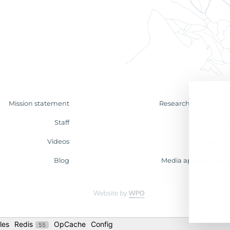
Mission statement
Research & Analyses
Staff
Contact
Videos
Internship
Blog
Media appearances
les
Redis
OpCache
Config
55