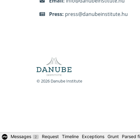
Email:
info@danubeinstitute.hu
Press:
press@danubeinstitute.hu
© 2026 Danube Institute
Messages
Request
Timeline
Exceptions
Grunt
Parsed fi
2