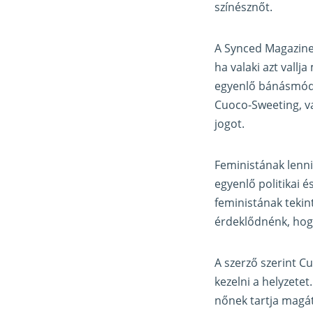
színésznőt.
A Synced Magazine-b
ha valaki azt vallj
egyenlő bánásmódo
Cuoco-Sweeting, v
jogot.
Feministának lenni
egyenlő politikai 
feministának tekin
érdeklődnénk, hogy 
A szerző szerint C
kezelni a helyzetet
nőnek tartja magát,