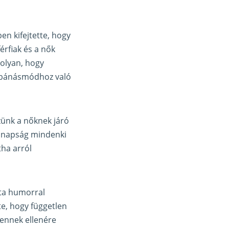
en kifejtette, hogy
érfiak és a nők
olyan, hogy
ő bánásmódhoz való
zünk a nőknek járó
manapság mindenki
tha arról
lta humorral
tte, hogy független
− ennek ellenére