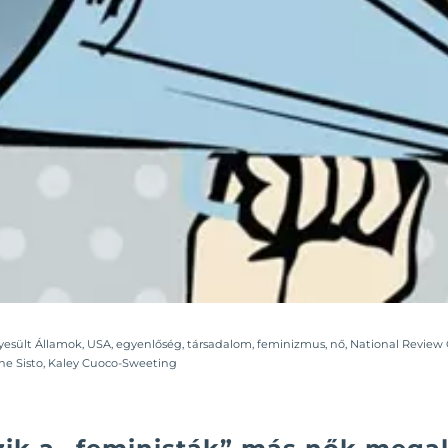
yesült Államok
,
USA
,
egyenlőség
,
társadalom
,
feminizmus
,
nő
,
National Review 
ne Sisto
,
Kaley Cuoco-Sweeting