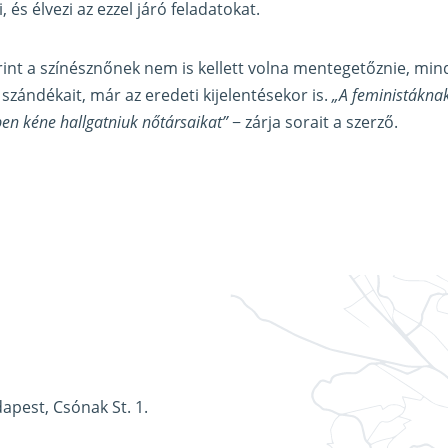
, és élvezi az ezzel járó feladatokat.
erint a színésznőnek nem is kellett volna mentegetőznie, mi
zándékait, már az eredeti kijelentésekor is.
„A feministáknak
en kéne hallgatniuk nőtársaikat”
− zárja sorait a szerző.
apest, Csónak St. 1.