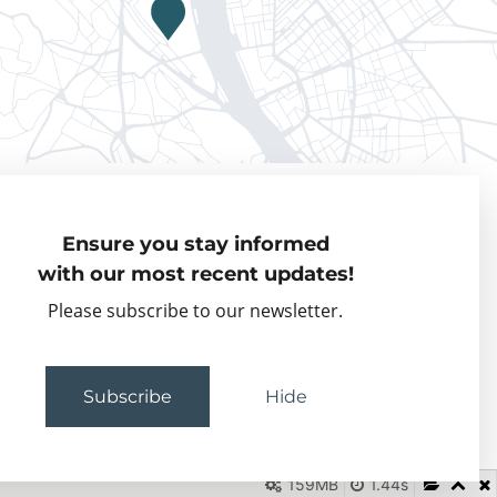
Privacy policy
Ensure you stay informed
Visiting Fellows
with our most recent updates!
Partner organisations
Please subscribe to our newsletter.
Events
Subscribe
Hide
159MB
1.44s