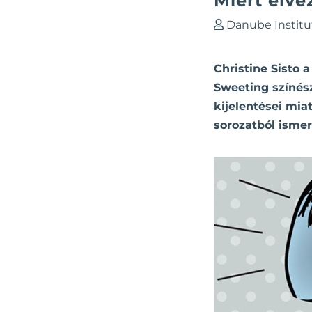
Miért élv
Danube Institu
Christine Sisto 
Sweeting színész
kijelentései mia
sorozatból isme