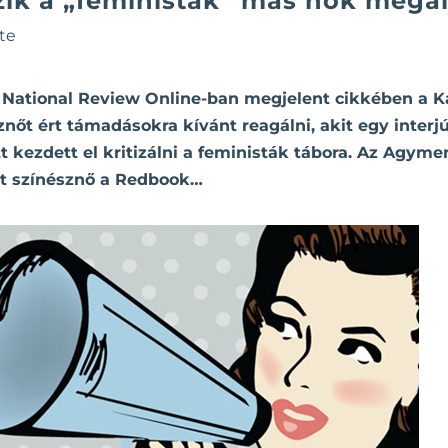
ezik a „feministák” más nők mega
te
a National Review Online-ban megjelent cikkében a K
nőt ért támadásokra kívánt reagálni, akit egy interjú
tt kezdett el kritizálni a feministák tábora. Az Agym
rt színésznő a Redbook…