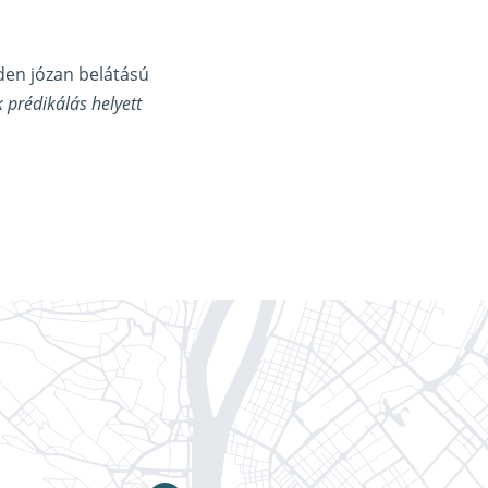
nden józan belátású
 prédikálás helyett