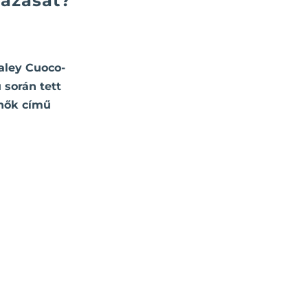
lázását?
aley Cuoco-
 során tett
enők című