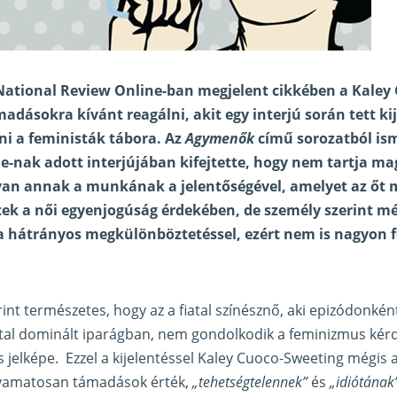
 National Review Online-ban
megjelent cikkében
a Kaley
madásokra kívánt reagálni, akit egy interjú során tett ki
lni a feministák tábora. Az
Agymenők
című sorozatból ism
-nak adott interjújában kifejtette, hogy nem tartja ma
van annak a munkának a jelentőségével, amelyet az őt 
tek a női egyenjogúság érdekében, de személy szerint 
ta hátrányos megkülönböztetéssel, ezért nem is nagyon f
rint természetes, hogy az a fiatal színésznő, aki epizódonként
által dominált iparágban, nem gondolkodik a feminizmus kér
jelképe. Ezzel a kijelentéssel Kaley Cuoco-Sweeting mégis a
folyamatosan támadások érték,
„tehetségtelennek”
és
„idiótának