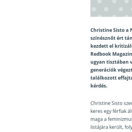
Christine Sisto a
színésznőt ért tá
kezdett el kritizá
Redbook Magazine
ugyan tisztában 
generációk végez
találkozott effaj
kérdés.
Christine Sisto sze
keres egy férfiak 
maga a feminizmus 
listájára került, 