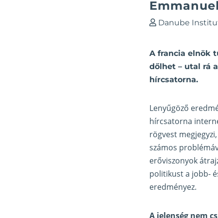
Emmanuel
Danube Institu
A francia elnök
dőlhet – utal rá
hírcsatorna.
Lenyűgöző eredmén
hírcsatorna intern
rögvest megjegyzi,
számos problémával
erőviszonyok átraj
politikust a jobb- 
eredményez.
A jelenség nem c