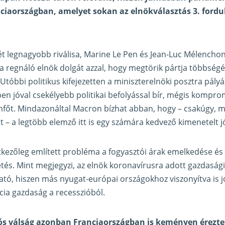
ciaországban, amelyet sokan az elnökválasztás 3. fordu
ét legnagyobb riválisa, Marine Le Pen és Jean-Luc Mélench
 a regnáló elnök dolgát azzal, hogy megtörik pártja többségé
tóbbi politikus kifejezetten a miniszterelnöki posztra pályá
ben jóval csekélyebb politikai befolyással bír, mégis kompr
amfőt. Mindazonáltal Macron bízhat abban, hogy – csakúgy, m
t – a legtöbb elemző itt is egy számára kedvező kimenetelt j
etkezőleg említett probléma a fogyasztói árak emelkedése és
s. Mint megjegyzi, az elnök koronavírusra adott gazdasági
tó, hiszen más nyugat-európai országokhoz viszonyítva is 
ncia gazdaság a recesszióból.
ciós válság azonban Franciaországban is keményen éreztet