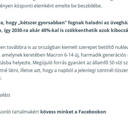
zvényen központi elemként emelte be beszédébe.
te, hogy „kétszer gyorsabban” fognak haladni az üvegh
n, így 2030-ra akár 40%-kal is csökkenthetik azok kibocs
n továbbra is az országban kiemelt szerepet betöltő nukle
, amelynek keretében Macron 6-14 új, harmadik generációs 
átásba helyezte. Megújuló forrás gyanánt az államfő 50 vízi 
é látni, illetve azt, hogy a napból a jelenlegi szintnél tízsz
.
Balázs
asonló tartalmakért
kövess minket a Facebookon