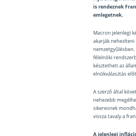
is rendeznek Fran
emlegetnek.
Macron jelenlegi k
akarják nehezíteni
nemzetgyűlésben. U
félelnöki rendszer
késztetheti az áll
elnökválasztás előt
A szerző által köv
nehezebb megélheté
sikeresnek mondha
vissza tavaly a fra
A jelenlegi inflá