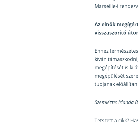
Marseille-i rende
Az elnök megígér
visszaszorító úto
Ehhez természetese
kíván támaszkodni
megépítését is kil
megépülését szeretn
tudjanak előállítani
Szemlézte: Irlanda 
Tetszett a cikk? H