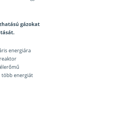
ázhatású gázokat
átását.
áris energiára
reaktor
szélerőmű
er több energiát