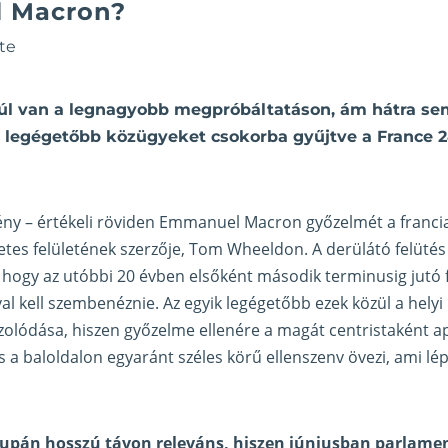
 Macron?
te
 túl van a legnagyobb megpróbáltatáson, ám hátra 
 a legégetőbb közügyeket csokorba gyűjtve a France 2
y – értékeli röviden Emmanuel Macron győzelmét a francia
etes felületének szerzője, Tom Wheeldon. A derülátó felüté
 hogy az utóbbi 20 évben elsőként második terminusig jutó 
 kell szembenéznie. Az egyik legégetőbb ezek közül a helyi p
zolódása, hiszen győzelme ellenére a magát centristaként a
és a baloldalon egyaránt széles körű ellenszenv övezi, ami l
supán hosszú távon releváns, hiszen júniusban parlamen