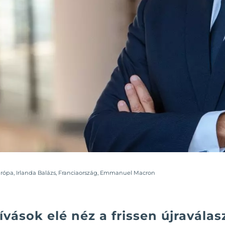
rópa
,
Irlanda Balázs
,
Franciaország
,
Emmanuel Macron
ívások elé néz a frissen újraválas