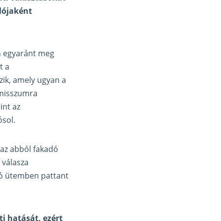
lójaként
on egyaránt meg
t a
zik, amely ugyan a
omisszumra
int az
ósol.
 az abból fakadó
 válasza
jó ütemben pattant
i hatását, ezért