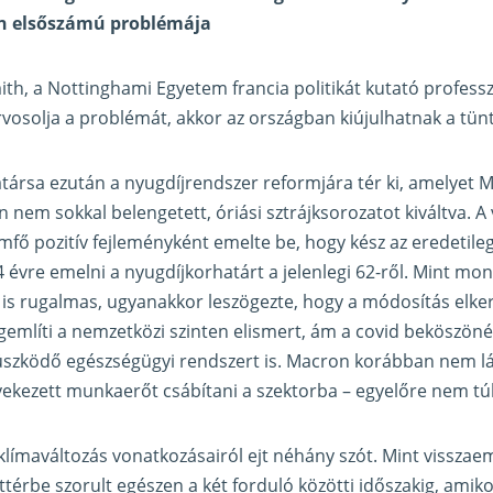
on elsőszámú problémája
ith, a Nottinghami Egyetem francia politikát kutató professz
vosolja a problémát, akkor az országban kiújulhatnak a tün
ársa ezután a nyugdíjrendszer reformjára tér ki, amelyet 
nem sokkal belengetett, óriási sztrájksorozatot kiváltva. A 
fő pozitív fejleményként emelte be, hogy kész az eredetileg
4 évre emelni a nyugdíjkorhatárt a jelenlegi 62-ről. Mint mo
n is rugalmas, ugyanakkor leszögezte, hogy a módosítás elker
említi a nemzetközi szinten elismert, ám a covid beköszöné
üszködő egészségügyi rendszert is. Macron korábban nem l
ekezett munkaerőt csábítani a szektorba – egyelőre nem túl 
límaváltozás vonatkozásairól ejt néhány szót. Mint visszaem
érbe szorult egészen a két forduló közötti időszakig, amik