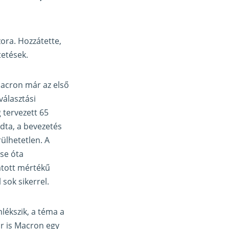
ora. Hozzátette,
tetések.
Macron már az első
választási
 tervezett 65
ndta, a bevezetés
ülhetetlen. A
se óta
átott mértékű
sok sikerrel.
lékszik, a téma a
or is Macron egy