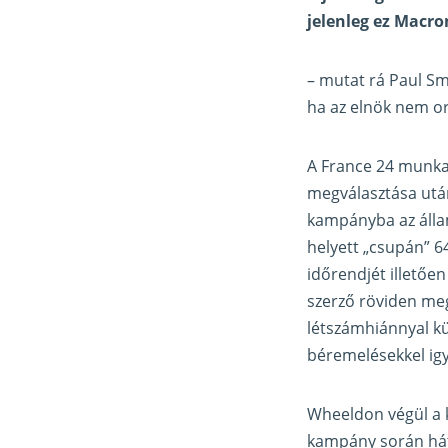
jelenleg ez Macr
– mutat rá Paul Sm
ha az elnök nem or
A France 24 munkat
megválasztása után 
kampányba az állam
helyett „csupán” 6
időrendjét illetőe
szerző röviden meg
létszámhiánnyal k
béremelésekkel igy
Wheeldon végül a k
kampány során hátt