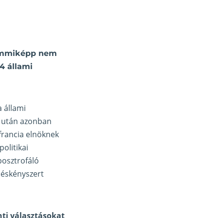
semmiképp nem
4 állami
 állami
s után azonban
francia elnöknek
olitikai
posztrofáló
épéskényszert
ti választásokat