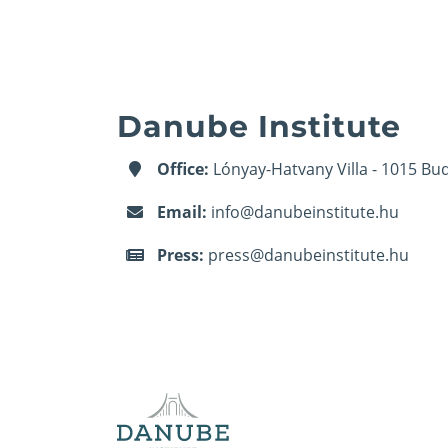
Danube Institute
Office:
Lónyay-Hatvany Villa - 1015 Bud
Email:
info@danubeinstitute.hu
Press:
press@danubeinstitute.hu