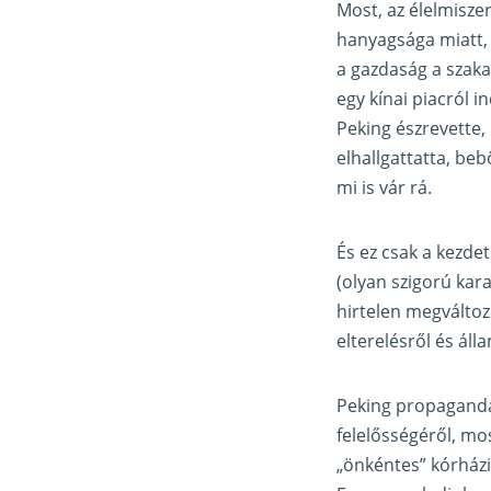
Most, az élelmisze
hanyagsága miatt, s
a gazdaság a szaka
egy kínai piacról i
Peking észrevette, 
elhallgattatta, be
mi is vár rá.
És ez csak a kezdet
(olyan szigorú kar
hirtelen megváltoz
elterelésről és áll
Peking propagandáj
felelősségéről, mos
„önkéntes” kórházi