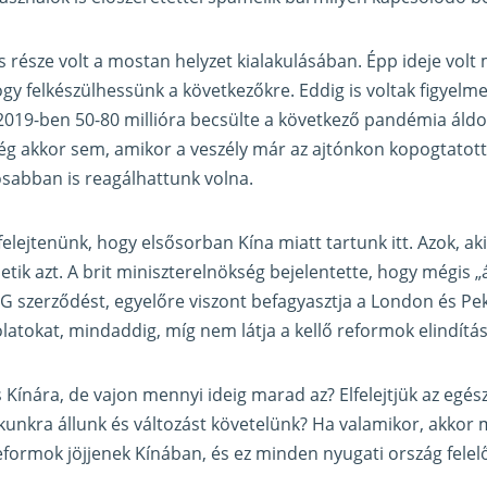
s része volt a mostan helyzet kialakulásában. Épp ideje volt
ogy felkészülhessünk a következőkre. Eddig is voltak figyel
019-ben 50-80 millióra becsülte a következő pandémia áldo
g akkor sem, amikor a veszély már az ajtónkon kopogtatott
sabban is reagálhattunk volna.
lejtenünk, hogy elsősorban Kína miatt tartunk itt. Azok, ak
ehetik azt. A brit miniszterelnökség bejelentette, hogy mégis 
5G szerződést, egyelőre viszont befagyasztja a London és Pek
latokat, mindaddig, míg nem látja a kellő reformok elindítás
Kínára, de vajon mennyi ideig marad az? Elfelejtjük az egész
rkunkra állunk és változást követelünk? Ha valamikor, akkor m
reformok jöjjenek Kínában, és ez minden nyugati ország felelő