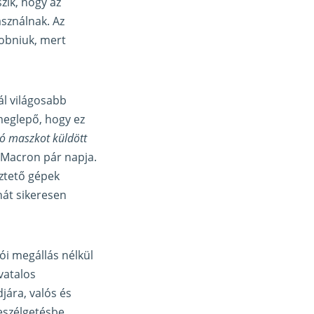
zik, hogy az
sználnak. Az
dobniuk, mert
ál világosabb
meglepő, hogy ez
ió maszkot küldött
Macron pár napja.
eztető gépek
ehát sikeresen
i megállás nélkül
vatalos
djára, valós és
eszélgetésbe.