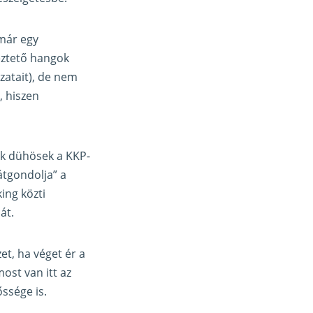
 már egy
meztető hangok
zatait), de nem
, hiszen
ik dühösek a KKP-
„átgondolja” a
ing közti
át.
et, ha véget ér a
ost van itt az
ssége is.