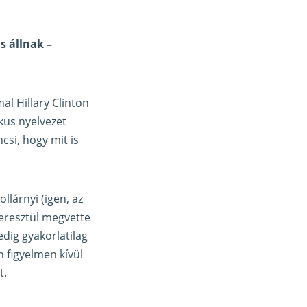
s állnak –
al Hillary Clinton
kus nyelvezet
csi, hogy mit is
ollárnyi (igen, az
keresztül megvette
edig gyakorlatilag
n figyelmen kívül
t.