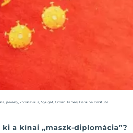
ína
,
járvány
,
koronavírus
,
Nyugat
,
Orbán Tamás
,
Danube Institute
 ki a kínai „maszk-diplomácia”?