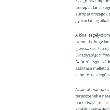
Ez a „maszk-diplom
ünnepelt kínai se
európai országok e
gyakorlatilag alka
A kínai segélycsom
üzenet is, hogy lá
igencsak sérti a n
Olaszországba. Pont
Az önzőséggel vádo
szállítása mellett 
elindította a legúj
Aztán ott vannak 
terjesztenek a net
narratíváját, misze
kitalált Twitter-f