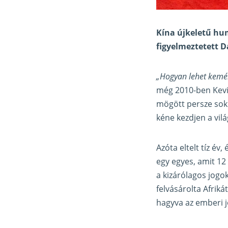
Kína újkeletű hu
figyelmeztetett D
„Hogyan lehet kemén
még 2010-ben Kevin
mögött persze sokka
kéne kezdjen a vilá
Azóta eltelt tíz év,
egy egyes, amit 12
a kizárólagos jogo
felvásárolta Afriká
hagyva az emberi j