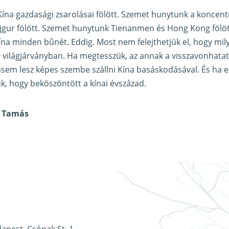
ína gazdasági zsarolásai fölött. Szemet hunytunk a koncen
ujgur fölött. Szemet hunytunk Tienanmen és Hong Kong fölött
a minden bűnét. Eddig. Most nem felejthetjük el, hogy mily
 világjárványban. Ha megtesszük, az annak a visszavonhatatl
em lesz képes szembe szállni Kína basáskodásával. És ha e
, hogy beköszöntött a kínai évszázad.
n Tamás
apest, Csónak St. 1.