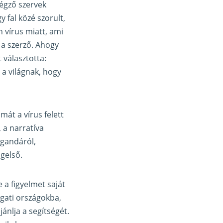
végző szervek
y fal közé szorult,
 vírus miatt, ami
a a szerző. Ahogy
 választotta:
 a világnak, hogy
mát a vírus felett
 a narratíva
agandáról,
ágelső.
 a figyelmet saját
ugati országokba,
ánlja a segítségét.