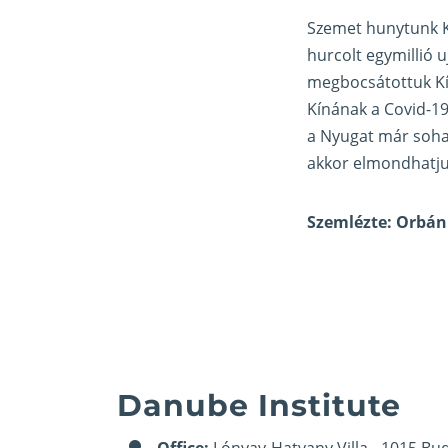
Szemet hunytunk K
hurcolt egymillió 
megbocsátottuk Kín
Kínának a Covid-19
a Nyugat már sohas
akkor elmondhatjuk
Szemlézte: Orbá
Danube Institute
Office:
Lónyay-Hatvany Villa - 1015 Bud