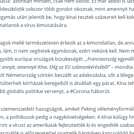
ácia” azonban minden, csak nem valódi. Ez már abból is láts
gédeszközök sokszor több gondot okoznak, mint amennyit ha
gymás után jelentik be, hogy kínai tesztek százezreit kell ki
lmatlanok a vírus kimutatására.
agok mellé természetesen érkezik az a kimondatlan, de ann
m, lám, ti nem segítetek egymásnak, ezért nekünk kell. Nem 
agyobb európai országok büszkeségét.
„Franciaország egymill
 annyit, amennyit Kína. Elég az EU számonkéréséből”
– mondta 
lt Németország szintén beszállt az adakozásba, sőt a léleg
a túlterhelt kórházak betegeiből is átvállalt egy párat. Kína t
abb globális politikai versenyt, a #Corona háborút.
a szemenszedett hazugságok, amiket Peking véleményformáló
en, a politikusok pedig a nagykövetségeken. A kínai külügy hi
rint a vírust az amerikaiak fejlesztették ki és engedték szaba
elhasználók is előszeretettel spamelik bármilyen kapcsolódó b