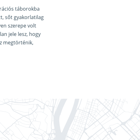
trációs táborokba
, sőt gyakorlatilag
en szerepe volt
an jele lesz, hogy
z megtörténik,