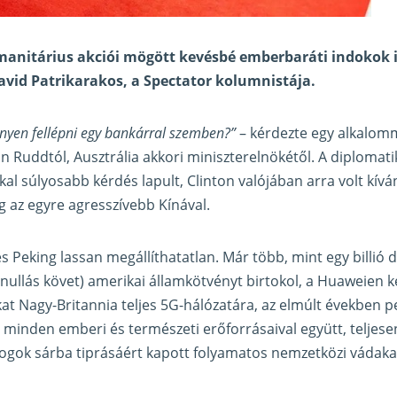
manitárius akciói mögött kevésbé emberbaráti indokok i
avid Patrikarakos, a Spectator
kolumnistája
.
yen fellépni egy bankárral szemben?”
– kérdezte egy alkalomm
 Ruddtól, Ausztrália akkori miniszterelnökétől. A diplomati
l súlyosabb kérdés lapult, Clinton valójában arra volt kíván
g az egyre agresszívebb Kínával.
 és Peking lassan megállíthatatlan. Már több, mint egy billió d
 nullás követ) amerikai államkötvényt birtokol, a Huaweien 
kat Nagy-Britannia teljes 5G-hálózatára, az elmúlt években p
t minden emberi és természeti erőforrásaival együtt, teljese
ogok sárba tiprásáért kapott folyamatos nemzetközi vádaka