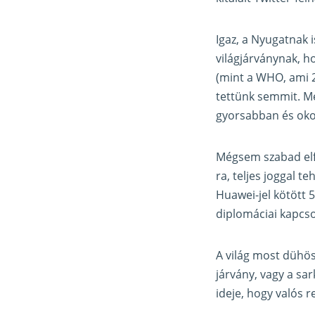
Igaz, a Nyugatnak i
világjárványnak, h
(mint a WHO, ami 2
tettünk semmit. Mé
gyorsabban és oko
Mégsem szabad elfe
ra, teljes joggal t
Huawei-jel kötött 
diplomáciai kapcso
A világ most dühös 
járvány, vagy a sa
ideje, hogy valós 