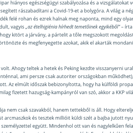
ripar hiányos egészségügyi szabályozása és a vizsgálatokat 
egített rászabadítani a Covid-19-et a bolygóra. A világ a nég
dék felé rohan és ezrek halnak meg naponta, mind egy olyan
ndult, vagyis
„az ételhigiénia hírhedt temetőinek egyikéből”
– írt
hogy kitört a járvány, a pártelit a tőle megszokott megoldást
börtönözte és megfenyegette azokat, akik el akarták mondani
 volt. Ahogy teltek a hetek és Peking kezdte visszanyerni ural
anténnal, ami persze csak autoriter országokban működhet),
ott. Az elmúlt időszak bebizonyította, hogy ha külföldi prop
amilag fizetett hazugság-kampányról van szó, akkor a KKP vil
a nem csak szavakból, hanem tettekből is áll. Hogy elterelje
t arcmaszkok és tesztek millióit küldi szét a bajba jutott ny
 személyzettel együtt. Mindenhol ott van és nagylelkűen felaj