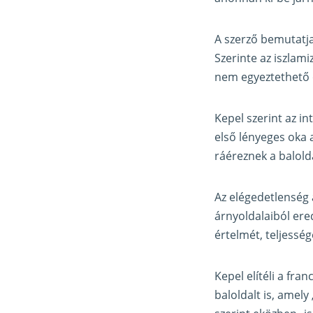
A szerző bemutatja 
Szerinte az iszlam
nem egyeztethető ö
Kepel szerint az in
első lényeges oka 
ráéreznek a balolda
Az elégedetlenség 
árnyoldalaiból ere
értelmét, teljesség
Kepel elítéli a fra
baloldalt is, amel