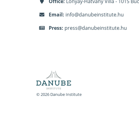
Office:
Lónyay-Hatvany Villa - 1015 Bud
Email:
info@danubeinstitute.hu
Press:
press@danubeinstitute.hu
© 2026 Danube Institute