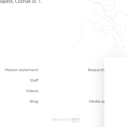
apest, Csónak St. 1.
Mission statement
Research & Analyses
Staff
Contact
Videos
Internship
Blog
Media appearances