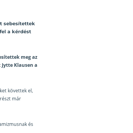
t sebesítettek
fel a kérdést
esítettek meg az
t Jytte Klausen a
et követtek el,
yrészt már
zlamizmusnak és