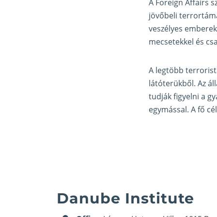
A Foreign Affairs 
jövőbeli terrortáma
veszélyes emberek 
mecsetekkel és csa
A legtöbb terrorist
látóterükből. Az á
tudják figyelni a 
egymással. A fő cél
Danube Institute