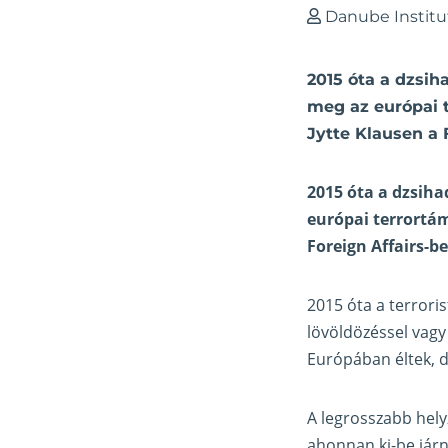
Danube Institu
2015 óta a dzsih
meg az európai t
Jytte Klausen a 
2015 óta a dzsiha
európai terrortám
Foreign Affairs-b
2015 óta a terrori
lövöldözéssel vagy
Európában éltek, d
A legrosszabb hely
ahonnan ki-be járna