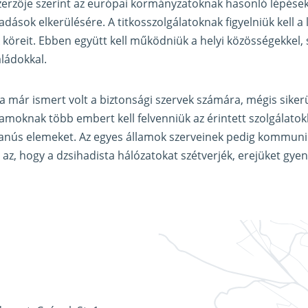
szerzője szerint az európai kormányzatoknak hasonló lépések
dások elkerülésére. A titkosszolgálatoknak figyelniük kell a
köreit. Ebben együtt kell működniük a helyi közösségekkel
ládokkal.
a már ismert volt a biztonsági szervek számára, mégis sikerü
llamoknak több embert kell felvenniük az érintett szolgálato
gyanús elemeket. Az egyes államok szerveinek pedig kommunik
 az, hogy a dzsihadista hálózatokat szétverjék, erejüket gyen