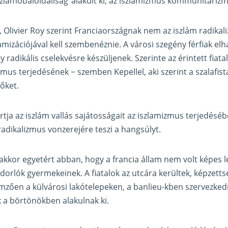
szlamobaloldaliság”alakult ki, az iszlamizmus kommunitarizm
, Olivier Roy szerint Franciaországnak nem az iszlám radikal
amizációjával kell szembenéznie. A városi szegény férfiak elh
 radikális cselekvésre készüljenek. Szerinte az érintett fiat
zmus terjedésének − szemben Kepellel, aki szerint a szalafis
 őket.
rtja az iszlám vallás sajátosságait az iszlamizmus terjedés
radikalizmus vonzerejére teszi a hangsúlyt.
akkor egyetért abban, hogy a francia állam nem volt képes 
dorlók gyermekeinek. A fiatalok az utcára kerültek, képzetts
lemzően a külvárosi lakótelepeken, a banlieu-kben szervezke
 a börtönökben alakulnak ki.