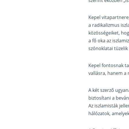
szerint eközben „i
Kepel vitapartnere
a radikalizmus iszl
közösségeiket, hogy
a fő oka az iszlami
szónoklatai tüzelik
Kepel fontosnak ta
vallásra, hanem a 
A két szerző ugyan
biztosítani a beván
Az iszlamisták jel
hálózatok, amelyek