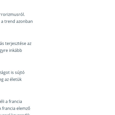
errorizmusról.
z a trend azonban
ás terjesztése az
egyre inkább
ágot is sújtó
eg az életük
li a francia
A francia elemző