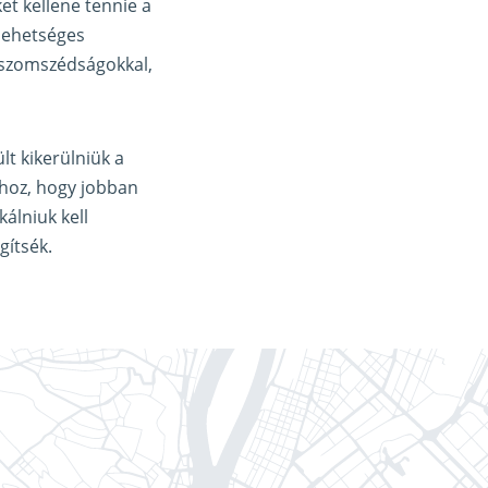
et kellene tennie a
 lehetséges
, szomszédságokkal,
lt kikerülniük a
khoz, hogy jobban
álniuk kell
gítsék.