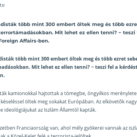
te
adisták több mint 300 embert öltek meg és több ezre
errortámadásokban. Mit lehet ez ellen tenni? − teszi 
Foreign Affairs-ben.
disták több mint 300 embert öltek meg és több ezret seb
adásokban. Mit lehet ez ellen tenni? − teszi fel a kérdés
en
.
sták kamionokkal hajtottak a tömegbe, öngyilkos merényletek
 késeléssel öltek meg sokakat Európában. Az elkövetők nag
e ideológiájukat az Iszlám Államtól kapták.
zetben Franciaország van, ahol mély gyökerei vannak az is
k a Közel-Kelet felé a terrorista-jelöltek.