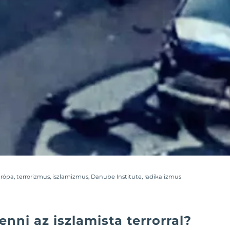
rópa
,
terrorizmus
,
iszlamizmus
,
Danube Institute
,
radikalizmus
tenni az iszlamista terrorral?