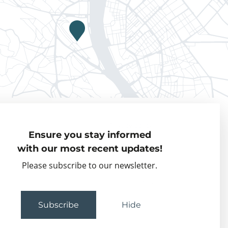
Privacy policy
Ensure you stay informed
Visiting Fellows
with our most recent updates!
Partner organisations
Please subscribe to our newsletter.
Events
Subscribe
Hide