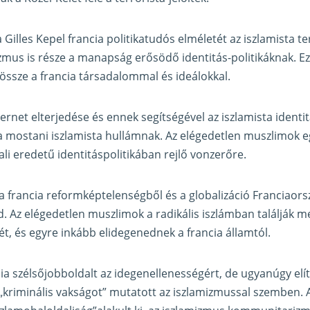
Gilles Kepel francia politikatudós elméletét az iszlamista t
izmus is része a manapság erősödő identitás-politikáknak. E
ssze a francia társadalommal és ideálokkal.
ternet elterjedése és ennek segítségével az iszlamista identit
a mostani iszlamista hullámnak. Az elégedetlen muszlimok 
li eredetű identitáspolitikában rejlő vonzerőre.
a francia reformképtelenségből és a globalizáció Franciaorsz
d. Az elégedetlen muszlimok a radikális iszlámban találják m
ét, és egyre inkább elidegenednek a francia államtól.
ncia szélsőjobboldalt az idegenellenességért, de ugyanúgy elíté
y „kriminális vakságot” mutatott az iszlamizmussal szemben. 