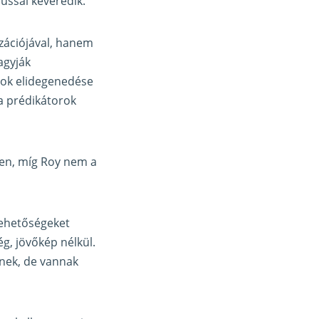
ussal keveredik.
izációjával, hanem
agyják
alok elidegenedése
ta prédikátorok
ében, míg Roy nem a
lehetőségeket
ég, jövőkép nélkül.
dnek, de vannak