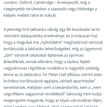
London, Oxford, Cambridge – érvényesült, míg a
szegényebb területeken a szavazók nagy többsége a
kilépés mellett tette le voksát.
A jelenlegi brit lakhatási válság egy fél évszázada tartó
restriktív lakáspolitika eredménye, és ironikusan hat,
hogy a magukat ma „nyitottként” meghatározó városok
korlátozzák a lakhatási lehetőségeket, míg az úgymond
„zárt” városok lakásokat építenek az újonnan
érkezőknek, annak ellenére, hogy a tipikus fejlett
nagyvárosias régiókban továbbra is nagyobb szükség
lenne az új lakásokra. Sir Peter Hall állítása szerint ezen
krónikus korlátozások egyfajta „térbeli apartheidet”
teremtettek, melyben sem a bevándorlók, sem a „nem
szignifikáns vagyonnal rendelkező” lakosság nem tudja
megengedni magának, hogy az olyan városokban éljen,
mint London vagy Oxford, ahol az egyszobás lakások