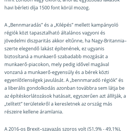
havi bérleti díja 1500 font körül mozog.
A „Bennmaradás” és a „Kilépés” mellett kampányoló
régiók közt tapasztalható általános vagyoni és
jövedelmi diszparitás akkor eltűnne, ha Nagy-Britannia–
szerte elegendő lakást építenének, ez ugyanis
biztosítaná a munkaerő szabadabb mozgását a
munkaerő-piacokon, mely pedig idővel magával
vonzaná a munkaerő-egyensúly és a bérek közti
egyenlőtlenségek javulását. A „bennmaradó régiók” és
a liberális gondolkodás azonban továbbra sem látja be
az építéskorlátozások hatásait, egyszerűen azt állítják, a
„telített” területekről a keresletnek az ország más
részeire kellene áramlania.
A 2016-os Brexit–szavazás szoros volt (51,9% - 49,1%),