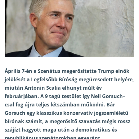
Április 7-én a Szenátus megerősítette Trump elnök
jelölését a Legfelsőbb Bíróság megüresedett helyére,
miután Antonin Scalia elhunyt múlt év
februárjában. A 9 tagú testület így Neil Gorsuch–
csal fog újra teljes létszámban működni. Bár
Gorsuch egy klasszikus konzervatív jogszemléletű
bírónak számít, a
megerősítő szavazás
mégis rossz
szájízt hagyott maga után a demokratikus és
republikánus szenátorokban egyaránt.