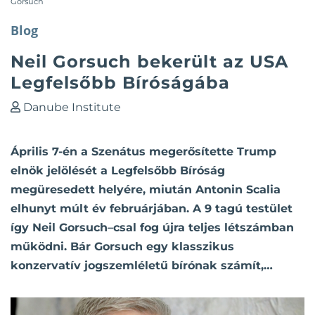
Gorsuch
Blog
Neil Gorsuch bekerült az USA
Legfelsőbb Bíróságába
Danube Institute
Április 7-én a Szenátus megerősítette Trump
elnök jelölését a Legfelsőbb Bíróság
megüresedett helyére, miután Antonin Scalia
elhunyt múlt év februárjában. A 9 tagú testület
így Neil Gorsuch–csal fog újra teljes létszámban
működni. Bár Gorsuch egy klasszikus
konzervatív jogszemléletű bírónak számít,…