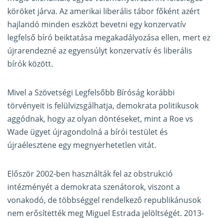
köröket járva. Az amerikai liberális tábor főként azért
hajlandó minden eszközt bevetni egy konzervatív
legfelső bíró beiktatása megakadályozása ellen, mert ez
újrarendezné az egyensúlyt konzervatív és liberális
bírók között.
Mivel a Szövetségi Legfelsőbb Bíróság korábbi
törvényeit is felülvizsgálhatja, demokrata politikusok
aggódnak, hogy az olyan döntéseket, mint a Roe vs
Wade ügyet újragondolná a bírói testület és
újraélesztene egy megnyerhetetlen vitát.
Először 2002-ben használták fel az obstrukció
intézményét a demokrata szenátorok, viszont a
vonakodó, de többséggel rendelkező republikánusok
nem erősítették meg Miguel Estrada jelöltségét. 2013-