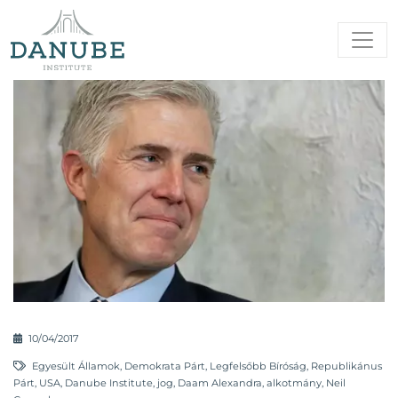
10/04/2017
Egyesült Államok
,
Demokrata Párt
,
Legfelsőbb Bíróság
,
Republikánus
Párt
,
USA
,
Danube Institute
,
jog
,
Daam Alexandra
,
alkotmány
,
Neil