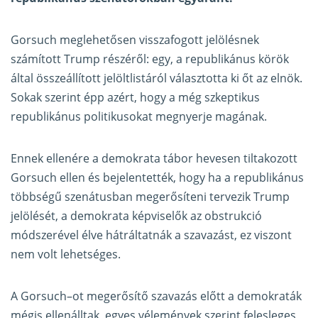
Gorsuch meglehetősen visszafogott jelölésnek
számított Trump
részéről
: egy, a republikánus körök
által összeállított jelöltlistáról választotta ki őt az elnök.
Sokak szerint épp azért, hogy a még szkeptikus
republikánus politikusokat megnyerje magának.
Ennek ellenére a demokrata tábor hevesen tiltakozott
Gorsuch ellen és bejelentették, hogy ha a republikánus
többségű szenátusban megerősíteni tervezik Trump
jelölését, a demokrata képviselők az obstrukció
módszerével élve hátráltatnák a szavazást, ez viszont
nem volt lehetséges
.
A Gorsuch–ot megerősítő szavazás előtt a demokraták
mégis ellenálltak, egyes vélemények szerint felesleges