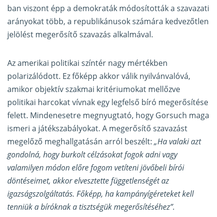
ban viszont épp a demokraták módosították a szavazati
arányokat több, a republikánusok számára kedvezőtlen
jelölést megerősítő szavazás alkalmával.
Az amerikai politikai színtér nagy mértékben
polarizálódott. Ez főképp akkor válik nyilvánvalóvá,
amikor objektív szakmai kritériumokat mellőzve
politikai harcokat vívnak egy legfelső bíró megerősítése
felett. Mindenesetre megnyugtató, hogy Gorsuch maga
ismeri a játékszabályokat. A megerősítő szavazást
megelőző meghallgatásán arról beszélt:
„Ha valaki azt
gondolná, hogy burkolt célzásokat fogok adni vagy
valamilyen módon előre fogom vetíteni jövőbeli bírói
döntéseimet, akkor elvesztette függetlenségét az
igazságszolgáltatás. Főképp, ha kampányígéreteket kell
tenniük a bíróknak a tisztségük megerősítéséhez”.