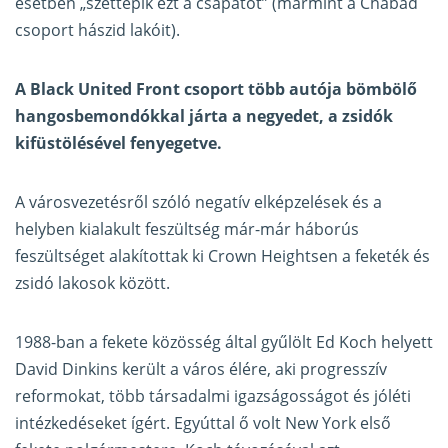
esetben „széttépik ezt a csapatot” (mármint a Chábád
csoport hászid lakóit).
A Black United Front csoport több autója bömbölő
hangosbemondókkal járta a negyedet, a zsidók
kifüstölésével fenyegetve.
A városvezetésről szóló negatív elképzelések és a
helyben kialakult feszültség már-már háborús
feszültséget alakítottak ki Crown Heightsen a feketék és
zsidó lakosok között.
1988-ban a fekete közösség által gyűlölt Ed Koch helyett
David Dinkins került a város élére, aki progresszív
reformokat, több társadalmi igazságosságot és jóléti
intézkedéseket ígért. Egyúttal ő volt New York első