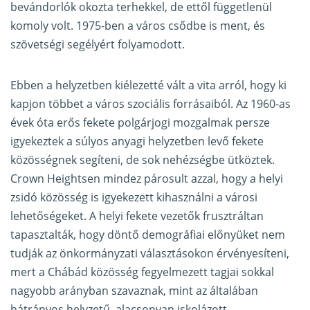
bevándorlók okozta terhekkel, de ettől függetlenül
komoly volt. 1975-ben a város csődbe is ment, és
szövetségi segélyért folyamodott.
Ebben a helyzetben kiélezetté vált a vita arról, hogy ki
kapjon többet a város szociális forrásaiból. Az 1960-as
évek óta erős fekete polgárjogi mozgalmak persze
igyekeztek a súlyos anyagi helyzetben levő fekete
közösségnek segíteni, de sok nehézségbe ütköztek.
Crown Heightsen mindez párosult azzal, hogy a helyi
zsidó közösség is igyekezett kihasználni a városi
lehetőségeket. A helyi fekete vezetők frusztráltan
tapasztalták, hogy döntő demográfiai előnyüket nem
tudják az önkormányzati választásokon érvényesíteni,
mert a Chábád közösség fegyelmezett tagjai sokkal
nagyobb arányban szavaznak, mint az általában
hátrányos helyzetű, alacsonyan iskolázott