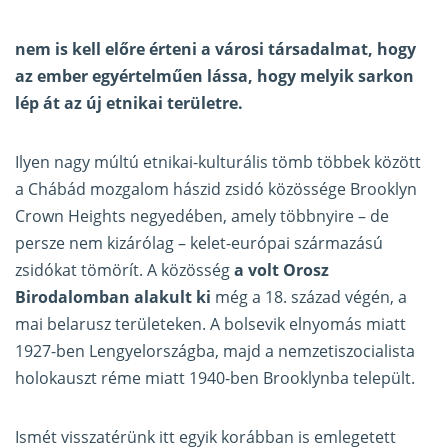
nem is kell előre érteni a városi társadalmat, hogy
az ember egyértelműen lássa, hogy melyik sarkon
lép át az új etnikai területre.
Ilyen nagy múltú etnikai-kulturális tömb többek között
a Chábád mozgalom hászid zsidó közössége Brooklyn
Crown Heights negyedében, amely többnyire – de
persze nem kizárólag – kelet-európai származású
zsidókat tömörít. A közösség
a volt Orosz
Birodalomban alakult ki
még a 18. század végén, a
mai belarusz területeken. A bolsevik elnyomás miatt
1927-ben Lengyelországba, majd a nemzetiszocialista
holokauszt réme miatt 1940-ben Brooklynba települt.
Ismét visszatérünk itt egyik korábban is emlegetett