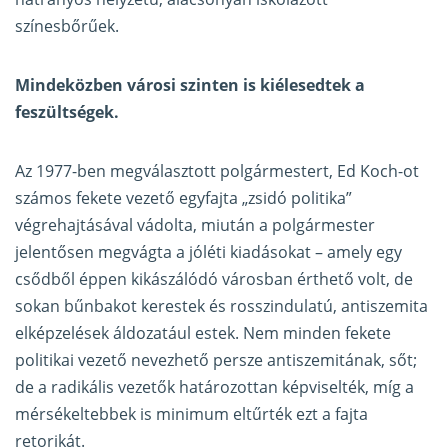
színesbőrűek.
Mindeközben városi szinten is kiélesedtek a
feszültségek.
Az 1977-ben megválasztott polgármestert, Ed Koch-ot
számos fekete vezető egyfajta „zsidó politika”
végrehajtásával vádolta, miután a polgármester
jelentősen megvágta a jóléti kiadásokat – amely egy
csődből éppen kikászálódó városban érthető volt, de
sokan bűnbakot kerestek és rosszindulatú, antiszemita
elképzelések áldozatául estek. Nem minden fekete
politikai vezető nevezhető persze antiszemitának, sőt;
de a radikális vezetők határozottan képviselték, míg a
mérsékeltebbek is minimum eltűrték ezt a fajta
retorikát.