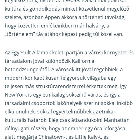
foglalkoznunk, hiszen az 1990-es évek a mai politika,
kultúra és gondolkodás minket közvetlenül megelőző
szelete, azonban éppen akkora a történeti távolság,
hogy közvetlen emlékeinkben már halvány, a
„történelem” távlatához képest pedig túl közel van.
Az Egyesült Államok keleti partján a városi környezet és
társadalom jóval különbözik Kalifornia
betondzsungelétől. A városok itt jóval régebbiek, a
modern kor kaotikusan felgyorsult világába egy
teljesen más struktúrarendszerrel érkeztek meg. Így
New York is egy etnikailag sokszínű város, és így a
társadalmi csoportok lakóhelyeik szerint sokkal inkább
elkülönülnek, sokkal egyértelműbbek az etnikai-
kulturális határok. Elég csak átbandukolni Manhattan
délnyugati részén, hogy az ember egy óra leforgása
alatt megjárja Chinatown-t és Little Italy-t, és