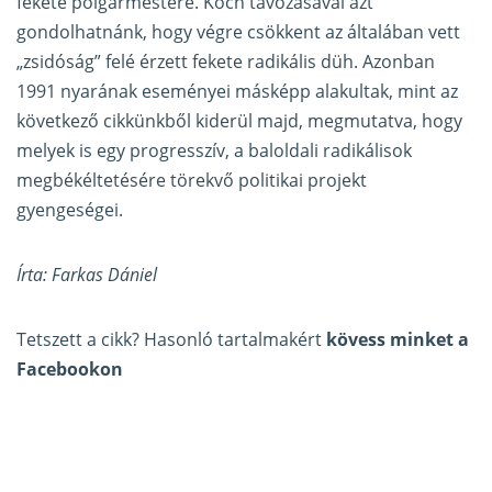
fekete polgármestere. Koch távozásával azt
gondolhatnánk, hogy végre csökkent az általában vett
„zsidóság” felé érzett fekete radikális düh. Azonban
1991 nyarának eseményei másképp alakultak, mint az
következő cikkünkből kiderül majd, megmutatva, hogy
melyek is egy progresszív, a baloldali radikálisok
megbékéltetésére törekvő politikai projekt
gyengeségei.
Írta: Farkas Dániel
Tetszett a cikk? Hasonló tartalmakért
kövess minket a
Facebookon