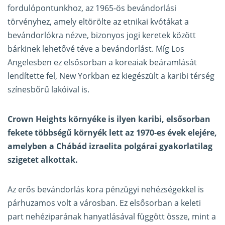
fordulópontunkhoz, az 1965-ös bevándorlási
törvényhez, amely eltörölte az etnikai kvótákat a
bevándorlókra nézve, bizonyos jogi keretek között
bárkinek lehetővé téve a bevándorlást. Míg Los
Angelesben ez elsősorban a koreaiak beáramlását
lendítette fel, New Yorkban ez kiegészült a karibi térség
színesbőrű lakóival is.
Crown Heights környéke is ilyen karibi, elsősorban
fekete többségű környék lett az 1970-es évek elejére,
amelyben a Chábád izraelita polgárai gyakorlatilag
szigetet alkottak.
Az erős bevándorlás kora pénzügyi nehézségekkel is
párhuzamos volt a városban. Ez elsősorban a keleti
part nehéziparának hanyatlásával függött össze, mint a