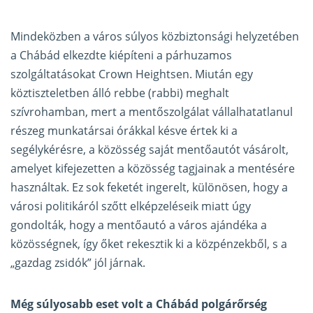
Mindeközben a város súlyos közbiztonsági helyzetében
a Chábád elkezdte kiépíteni a párhuzamos
szolgáltatásokat Crown Heightsen. Miután egy
köztiszteletben álló rebbe (rabbi) meghalt
szívrohamban, mert a mentőszolgálat vállalhatatlanul
részeg munkatársai órákkal késve értek ki a
segélykérésre, a közösség saját mentőautót vásárolt,
amelyet kifejezetten a közösség tagjainak a mentésére
használtak. Ez sok feketét ingerelt, különösen, hogy a
városi politikáról szőtt elképzeléseik miatt úgy
gondolták, hogy a mentőautó a város ajándéka a
közösségnek, így őket rekesztik ki a közpénzekből, s a
„gazdag zsidók” jól járnak.
Még súlyosabb eset volt a Chábád polgárőrség