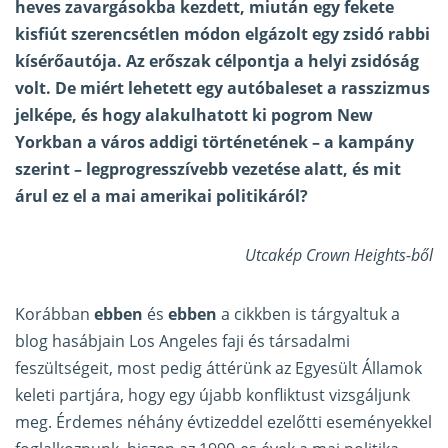
heves zavargásokba kezdett, miután egy fekete
kisfiút szerencsétlen módon elgázolt egy zsidó rabbi
kísérőautója. Az erőszak célpontja a helyi zsidóság
volt. De miért lehetett egy autóbaleset a rasszizmus
jelképe, és hogy alakulhatott ki pogrom New
Yorkban a város addigi történetének – a kampány
szerint – legprogresszívebb vezetése alatt, és mit
árul ez el a mai amerikai politikáról?
Utcakép Crown Heights-ből
Korábban
ebben
és
ebben
a cikkben is tárgyaltuk a
blog hasábjain Los Angeles faji és társadalmi
feszültségeit, most pedig áttérünk az Egyesült Államok
keleti partjára, hogy egy újabb konfliktust vizsgáljunk
meg. Érdemes néhány évtizeddel ezelőtti eseményekkel