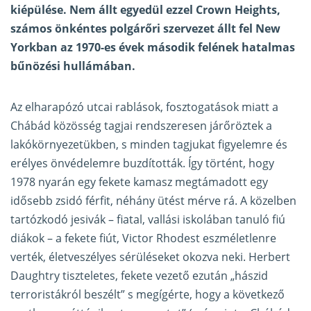
kiépülése. Nem állt egyedül ezzel Crown Heights,
számos önkéntes polgárőri szervezet állt fel New
Yorkban az 1970-es évek második felének hatalmas
bűnözési hullámában.
Az elharapózó utcai rablások, fosztogatások miatt a
Chábád közösség tagjai rendszeresen járőröztek a
lakókörnyezetükben, s minden tagjukat figyelemre és
erélyes önvédelemre buzdították. Így történt, hogy
1978 nyarán egy fekete kamasz megtámadott egy
idősebb zsidó férfit, néhány ütést mérve rá. A közelben
tartózkodó jesivák – fiatal, vallási iskolában tanuló fiú
diákok – a fekete fiút, Victor Rhodest eszméletlenre
verték, életveszélyes sérüléseket okozva neki. Herbert
Daughtry tiszteletes, fekete vezető ezután „hászid
terroristákról beszélt” s megígérte, hogy a következő