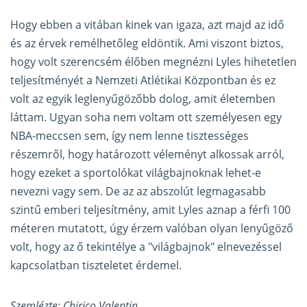
Hogy ebben a vitában kinek van igaza, azt majd az idő
és az érvek remélhetőleg eldöntik. Ami viszont biztos,
hogy volt szerencsém élőben megnézni Lyles hihetetlen
teljesítményét a Nemzeti Atlétikai Központban és ez
volt az egyik leglenyűgözőbb dolog, amit életemben
láttam. Ugyan soha nem voltam ott személyesen egy
NBA-meccsen sem, így nem lenne tisztességes
részemről, hogy határozott véleményt alkossak arról,
hogy ezeket a sportolókat világbajnoknak lehet-e
nevezni vagy sem. De az az abszolút legmagasabb
szintű emberi teljesítmény, amit Lyles aznap a férfi 100
méteren mutatott, úgy érzem valóban olyan lenyűgöző
volt, hogy az ő tekintélye a "világbajnok" elnevezéssel
kapcsolatban tiszteletet érdemel.
Szemlézte: Chirico Valentin