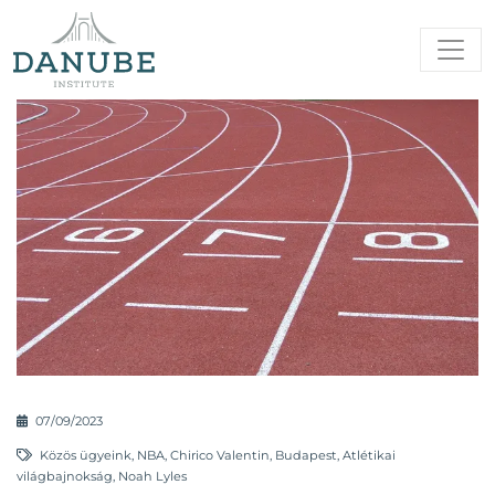
07/09/2023
Közös ügyeink
,
NBA
,
Chirico Valentin
,
Budapest
,
Atlétikai
világbajnokság
,
Noah Lyles