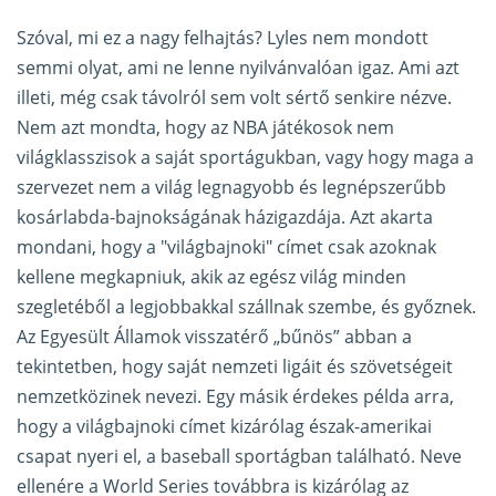
Szóval, mi ez a nagy felhajtás? Lyles nem mondott
semmi olyat, ami ne lenne nyilvánvalóan igaz. Ami azt
illeti, még csak távolról sem volt sértő senkire nézve.
Nem azt mondta, hogy az NBA játékosok nem
világklasszisok a saját sportágukban, vagy hogy maga a
szervezet nem a világ legnagyobb és legnépszerűbb
kosárlabda-bajnokságának házigazdája. Azt akarta
mondani, hogy a "világbajnoki" címet csak azoknak
kellene megkapniuk, akik az egész világ minden
szegletéből a legjobbakkal szállnak szembe, és győznek.
Az Egyesült Államok visszatérő „bűnös” abban a
tekintetben, hogy saját nemzeti ligáit és szövetségeit
nemzetközinek nevezi. Egy másik érdekes példa arra,
hogy a világbajnoki címet kizárólag észak-amerikai
csapat nyeri el, a baseball sportágban található. Neve
ellenére a World Series továbbra is kizárólag az