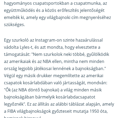
hagyományos csapatsportokban a csapatmunka, az
együttműködés és a közös erőfeszítés jelentőségét
emelték ki, amely egy világbajnoki cím megnyeréséhez
szükséges.
Egy szurkoló az Instagram-on szinte hazaárulással
vádolta Lyles-t, és azt mondta, hogy elvesztette a
támogatását: "Nem szurkolok neki többé, gyűlölködik
az amerikaiak és az NBA ellen, mintha nem minden
ország legjobb játékosai lennének a bajnokságban."
Végül egy másik drukker megemlítette az amerikai
csapatok kosárlabdában való jártasságát, mondván:
"Ők (az NBA döntő bajnokai) a világ minden másik
bajnokságában bármelyik kosárlabdacsapatot
legyőznék". Ez az állítás az alábbi táblázat alapján, amely
a FIBA világbajnokságok győzteseit mutatja 1950 óta,