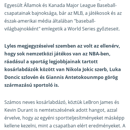
Egyesült Államok és Kanada Major League Baseball-
csapatainak bajnoksága, bár az MLB, a játékosok és az
észak-amerikai média általában "baseball-
világbajnokként" emlegetik a World Series győzteseit.
Lyles megjegyzéseivel szemben az volt az ellenérv,
hogy sok nemzetközi játékos van az NBA-ben,
ráadásul a sportág legjobbjainak tartott
kosárlabdázók között van Nikola Jokic szerb, Luka
Doncic szlovén és Giannis Antetokounmpo görög
származású sportoló is.
Számos neves kosárlabdázó, köztük LeBron James és
Kevin Durant is nemtetszésének adott hangot, azzal
érvelve, hogy az egyéni sportteljesítményeket másképp
kellene kezelni, mint a csapatban elért eredményeket. A