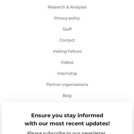
Research & Analyses
Privacy policy
Staff
Contact
Visiting Fellows
Videos
Internship
Partner organisations
Blog
Media appearances
Ensure you stay informed
Events
with our most recent updates!
Please subscribe to our newsletter.