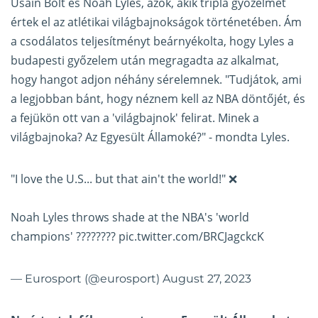
Usain Bolt és Noah Lyles, azok, akik tripla győzelmet
értek el az atlétikai világbajnokságok történetében. Ám
a csodálatos teljesítményt beárnyékolta, hogy Lyles a
budapesti győzelem után megragadta az alkalmat,
hogy hangot adjon néhány sérelemnek. "Tudjátok, ami
a legjobban bánt, hogy néznem kell az NBA döntőjét, és
a fejükön ott van a 'világbajnok' felirat. Minek a
világbajnoka? Az Egyesült Államoké?" - mondta Lyles.
"I love the U.S... but that ain't the world!" ❌
Noah Lyles throws shade at the NBA's 'world
champions' ????????
pic.twitter.com/BRCJagckcK
— Eurosport (@eurosport)
August 27, 2023