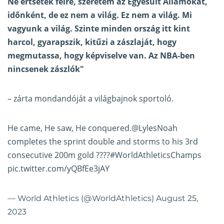
Ne értsetek félre, szeretem az Egyesült Államokat,
időnként, de ez nem a világ. Ez nem a világ. Mi
vagyunk a világ. Szinte minden ország itt kint
harcol, gyarapszik, kitűzi a zászlaját, hogy
megmutassa, hogy képviselve van. Az NBA-ben
nincsenek zászlók"
– zárta mondandóját a világbajnok sportoló.
He came, He saw, He conquered.
@LylesNoah
completes the sprint double and storms to his 3rd
consecutive 200m gold ????
#WorldAthleticsChamps
pic.twitter.com/yQBfEe3jAY
— World Athletics (@WorldAthletics)
August 25,
2023