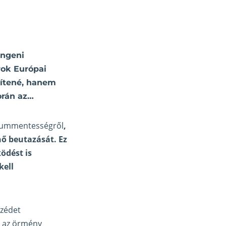
engeni
ok Európai
vítené, hanem
orán az…
ízummentességről
,
ő beutazását. Ez
ödést is
kell
szédet
t az örmény