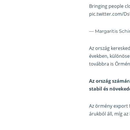
Bringing people cl
pic.twitter.com/D
— Margaritis Sch
Az ország keresked
években, különösen
továbbra is Örmén
Az ország számára
stabil és növeked
Az örmény export 
árukból áll, míg a