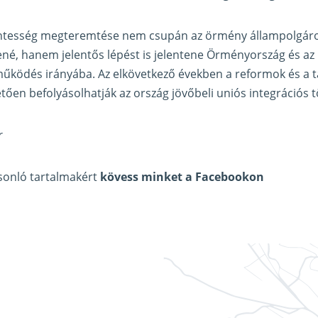
ntesség megteremtése nem csupán az örmény állampolgáro
ené, hanem jelentős lépést is jelentene Örményország és az 
űködés irányába. Az elkövetkező években a reformok és a t
ően befolyásolhatják az ország jövőbeli uniós integrációs t
r
asonló tartalmakért
kövess minket a Facebookon