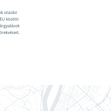
k utazási
EU közötti
árgyalások
örekvéseit.