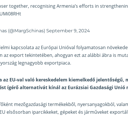
oser together, recognising Armenia’s efforts in strengthening
sUMi08RHt
inas (@MargSchinas)
September 9, 2024
elmi kapcsolata az Európai Unióval folyamatosan növekedet
 az export tekintetében, ahogyan ezt az alábbi ábra is muta
yország legnagyobb exportpiaca.
 az EU-val való kereskedelem kiemelkedő jelentőségű, m
ést ígérő alternatívát kínál az Eurázsiai Gazdasági Unió 
főként mezőgazdasági termékekből, nyersanyagokból, valami
z EU elsősorban iparcikkeket, gépeket és járműveket export