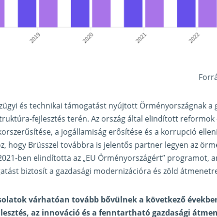
Forr
zügyi és technikai támogatást nyújtott Örményországnak a 
ruktúra-fejlesztés terén. Az ország által elindított reformok 
korszerűsítése, a jogállamiság erősítése és a korrupció elle
z, hogy Brüsszel továbbra is jelentős partner legyen az örm
2021-ben elindította az „EU Örményországért” programot, a
atást biztosít a gazdasági modernizációra és zöld átmenetr
solatok várhatóan tovább bővülnek a következő évekbe
jlesztés, az innováció és a fenntartható gazdasági átmen