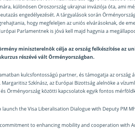
mára, különösen Oroszország ukrajnai inváziója óta, ami m
 beutazás engedélyezését. A tárgyalások során Örményorszá
grehajtania, hogy megfeleljen az uniós elvárásoknak, de eme
urópai Parlamentnek is jóvá kell majd hagynia a megállapo
rmény miniszterelnök célja az ország felkészítése az un
iskurzus részévé vált Örményországban.
yamatban kulcsfontosságú partner, és támogatja az ország á
Margaritisz Szkínász, az Európai Bizottság alelnöke a vízuml
 és Örményország közötti kapcsolatok egyik fontos mérföld
o launch the Visa Liberalisation Dialogue with Deputy PM M
ur commitment to enhancing mobility and cooperation with 