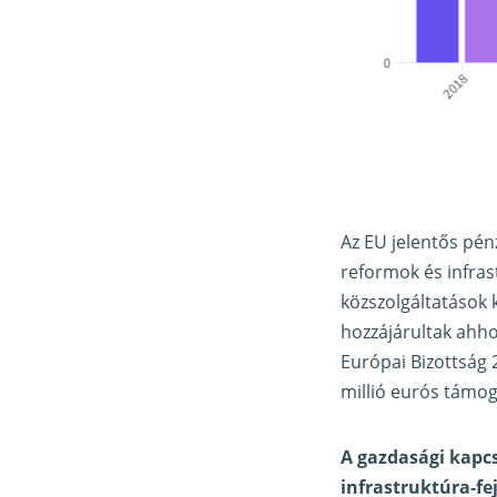
Az EU jelentős pén
reformok és infrast
közszolgáltatások 
hozzájárultak ahho
Európai Bizottság 
millió eurós támog
A gazdasági kapc
infrastruktúra-fe