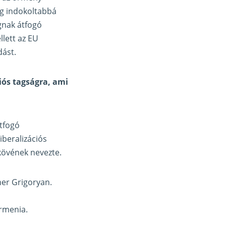
ég indokoltabbá
gnak átfogó
llett az EU
dást.
iós tagságra, ami
tfogó
iberalizációs
kövének nevezte.
her Grigoryan.
Armenia.