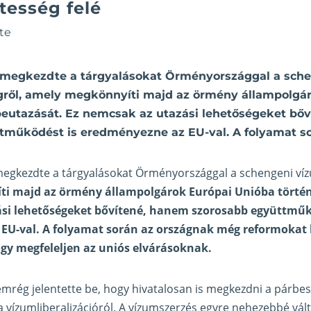
esség felé
te
 megkezdte a tárgyalásokat Örményországgal a sch
ől, amely megkönnyíti majd az örmény állampolgár
beutazását. Ez nemcsak az utazási lehetőségeket bő
tműködést is eredményezne az EU-val. A folyamat s
egkezdte a tárgyalásokat Örményországgal a schengeni v
i majd az örmény állampolgárok Európai Unióba történ
si lehetőségeket bővítené, hanem szorosabb együttműk
EU-val. A folyamat során az országnak még reformokat 
ogy megfeleljen az uniós elvárásoknak.
mrég jelentette be, hogy hivatalosan is megkezdni a párbe
vízumliberalizációról. A vízumszerzés egyre nehezebbé vál