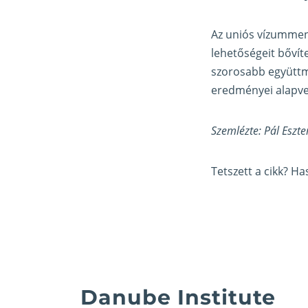
Az uniós vízumme
lehetőségeit bővít
szorosabb együttm
eredményei alapvet
Szemlézte: Pál Eszte
Tetszett a cikk? H
Danube Institute