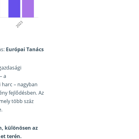
ás:
Európai Tanács
gazdasági
– a
ni harc – nagyban
ény fejlődésben. Az
mely több száz
e.
n, különösen az
et terén.