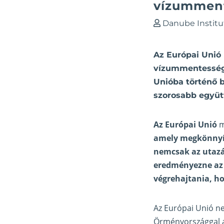
vízumment
Danube Institu
Az Európai Unió
vízummentességr
Unióba történő 
szorosabb együt
Az Európai Unió
m
amely megkönnyít
nemcsak az utazá
eredményezne az 
végrehajtania, h
Az Európai Unió ne
Örményországgal a 