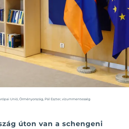
urópai Unió
,
Örményország
,
Pál Eszter
,
vízummentesség
zág úton van a schengeni