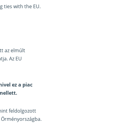
 ties with the EU.
t az elmúlt
tja. Az EU
ivel ez a piac
mellett.
nt feldolgozott
ál Örményországba.