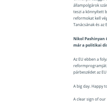
állampolgárok szá
teszi a könnyített
reformokat kell vé
Tanácsának és az E
Nikol Pashinyan ö
már a politikai d
Az EU ebben a fol
reformprogramját. 
párbeszédet az EU
A big day. Happy t
A clear sign of o