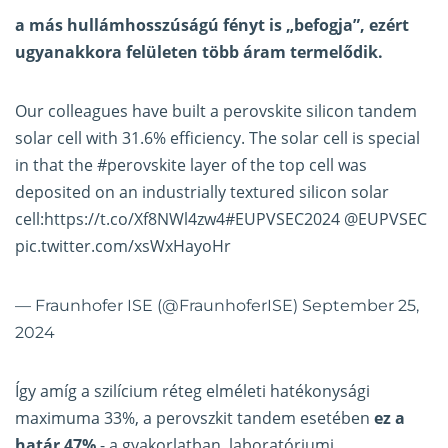
a más hullámhosszúságú fényt is „befogja”, ezért
ugyanakkora felületen több áram termelődik.
Our colleagues have built a perovskite silicon tandem
solar cell with 31.6% efficiency. The solar cell is special
in that the
#perovskite
layer of the top cell was
deposited on an industrially textured silicon solar
cell:
https://t.co/Xf8NWl4zw4
#EUPVSEC2024
@EUPVSEC
pic.twitter.com/xsWxHayoHr
— Fraunhofer ISE (@FraunhoferISE)
September 25,
2024
Így amíg a szilícium réteg elméleti hatékonysági
maximuma 33%, a perovszkit tandem esetében
ez a
határ 47%
- a gyakorlatban, laboratóriumi