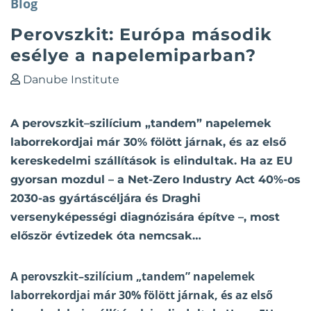
Blog
Perovszkit: Európa második
esélye a napelemiparban?
Danube Institute
A perovszkit–szilícium „tandem” napelemek
laborrekordjai már 30% fölött járnak, és az első
kereskedelmi szállítások is elindultak. Ha az EU
gyorsan mozdul – a Net-Zero Industry Act 40%-os
2030-as gyártáscéljára és Draghi
versenyképességi diagnózisára építve –, most
először évtizedek óta nemcsak…
A perovszkit–szilícium „tandem” napelemek
laborrekordjai már 30% fölött járnak, és az első