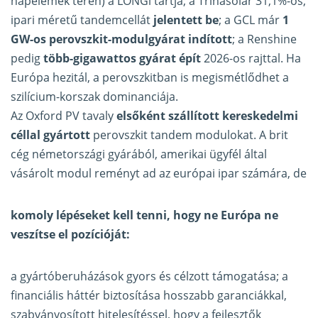
napelemek terén) a LONGi tartja; a Trinasolar 31,1%-os,
ipari méretű tandemcellát
jelentett be
; a GCL már
1
GW-os perovszkit-modulgyárat indított
; a Renshine
pedig
több-gigawattos gyárat épít
2026-os rajttal. Ha
Európa hezitál, a perovszkitban is megismétlődhet a
szilícium-korszak dominanciája.
Az Oxford PV tavaly
elsőként szállított kereskedelmi
céllal gyártott
perovszkit tandem modulokat. A brit
cég németországi gyárából, amerikai ügyfél által
vásárolt modul reményt ad az európai ipar számára, de
komoly lépéseket kell tenni, hogy ne Európa ne
veszítse el pozícióját:
a gyártóberuházások gyors és célzott támogatása; a
financiális háttér biztosítása hosszabb garanciákkal,
szabványosított hitelesítéssel, hogy a fejlesztők