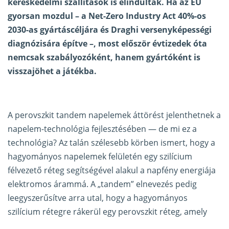
kereskedelmi szállítások is elindultak. Ha az EU
gyorsan mozdul – a Net-Zero Industry Act 40%-os
2030-as gyártáscéljára és Draghi versenyképességi
diagnózisára építve –, most először évtizedek óta
nemcsak szabályozóként, hanem gyártóként is
visszajöhet a játékba.
A perovszkit tandem napelemek áttörést jelenthetnek a
napelem-technológia fejlesztésében — de mi ez a
technológia? Az talán szélesebb körben ismert, hogy a
hagyományos napelemek felületén egy szilícium
félvezető réteg segítségével alakul a napfény energiája
elektromos árammá. A „tandem” elnevezés pedig
leegyszerűsítve arra utal, hogy a hagyományos
szilícium rétegre rákerül egy perovszkit réteg, amely