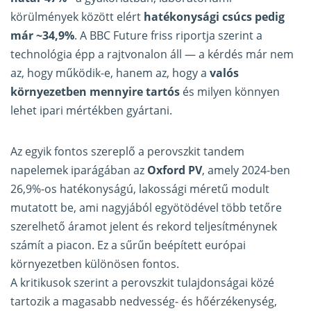
körülmények között elért
hatékonysági csúcs pedig
már ~34,9%
. A BBC Future friss riportja szerint a
technológia épp a rajtvonalon áll — a kérdés már nem
az, hogy működik-e, hanem az, hogy a
valós
környezetben mennyire tartós
és milyen könnyen
lehet ipari mértékben gyártani.
Az egyik fontos szereplő a perovszkit tandem
napelemek iparágában az
Oxford PV
, amely 2024-ben
26,9%-os hatékonyságú, lakossági méretű modult
mutatott be, ami nagyjából egyötödével több tetőre
szerelhető áramot jelent és rekord teljesítménynek
számít a piacon. Ez a sűrűn beépített európai
környezetben különösen fontos.
A kritikusok szerint a perovszkit tulajdonságai közé
tartozik a magasabb nedvesség- és hőérzékenység,