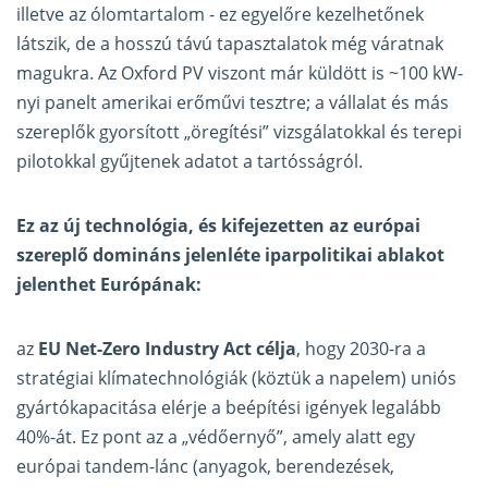
illetve az ólomtartalom - ez egyelőre kezelhetőnek
látszik, de a hosszú távú tapasztalatok még váratnak
magukra. Az Oxford PV viszont már küldött is ~100 kW-
nyi panelt amerikai erőművi tesztre; a vállalat és más
szereplők gyorsított „öregítési” vizsgálatokkal és terepi
pilotokkal gyűjtenek adatot a tartósságról.
Ez az új technológia, és kifejezetten az európai
szereplő domináns jelenléte iparpolitikai ablakot
jelenthet Európának:
az
EU Net-Zero Industry Act célja
, hogy 2030-ra a
stratégiai klímatechnológiák (köztük a napelem) uniós
gyártókapacitása elérje a beépítési igények legalább
40%-át. Ez pont az a „védőernyő”, amely alatt egy
európai tandem-lánc (anyagok, berendezések,