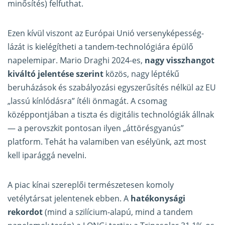
minősítés) felfuthat.
Ezen kívül viszont az Európai Unió versenyképesség-
lázát is kielégítheti a tandem-technológiára épülő
napelemipar. Mario Draghi 2024-es,
nagy visszhangot
kiváltó jelentése szerint
közös, nagy léptékű
beruházások és szabályozási egyszerűsítés nélkül az EU
„lassú kínlódásra” ítéli önmagát. A csomag
középpontjában a tiszta és digitális technológiák állnak
— a perovszkit pontosan ilyen „áttörésgyanús”
platform. Tehát ha valamiben van esélyünk, azt most
kell iparággá nevelni.
A piac kínai szereplői természetesen komoly
vetélytársat jelentenek ebben. A
hatékonysági
rekordot
(mind a szilícium-alapú, mind a tandem