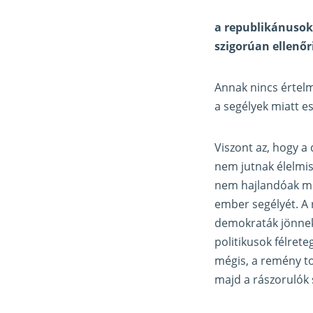
a republikánusok
szigorúan ellenőr
Annak nincs értel
a segélyek miatt e
Viszont az, hogy a
nem jutnak élelmi
nem hajlandóak megs
ember segélyét. A
demokraták jönnek 
politikusok félrete
mégis, a remény t
majd a rászorulók 