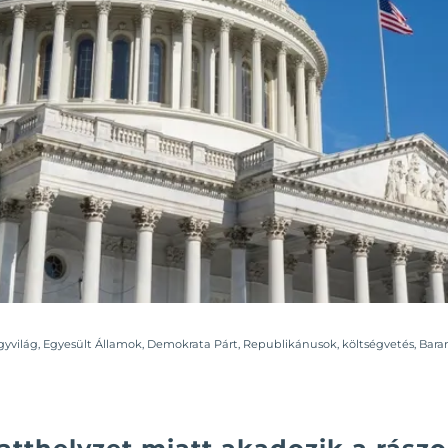
yvilág
,
Egyesült Államok
,
Demokrata Párt
,
Republikánusok
,
költségvetés
,
Bara