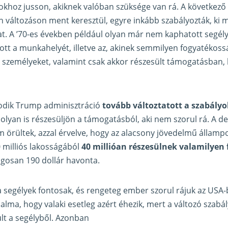
khoz jusson, akiknek valóban szüksége van rá. A következő
változáson ment keresztül, egyre inkább szabályozták, ki m
at. A ’70-es években például olyan már nem kaphatott segélyt
ott a munkahelyét, illetve az, akinek semmilyen fogyatékoss
 személyeket, valamint csak akkor részesült támogatásban, 
sodik Trump adminisztráció
tovább változtatott a szabály
 olyan is részesüljön a támogatásból, aki nem szorul rá. A 
örültek, azzal érvelve, hogy az alacsony jövedelmű államp
 milliós lakosságából
40 millióan részesülnek valamilyen
lagosan 190 dollár havonta.
a segélyek fontosak, és rengeteg ember szorul rájuk az USA-
ma, hogy valaki esetleg azért éhezik, mert a változó szabál
lt a segélyből. Azonban