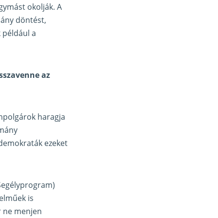
ymást okolják. A
hány döntést,
 például a
sszavenne az
ampolgárok haragja
rmány
 demokraták ezeket
 Segélyprogram)
delműek is
er ne menjen