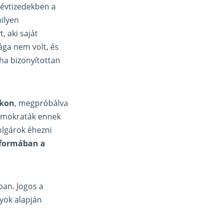
 évtizedekben a
ilyen
, aki saját
ága nem volt, és
ha bizonyítottan
okon
, megpróbálva
demokraták ennek
olgárok éhezni
 formában a
ban. Jogos a
yok alapján