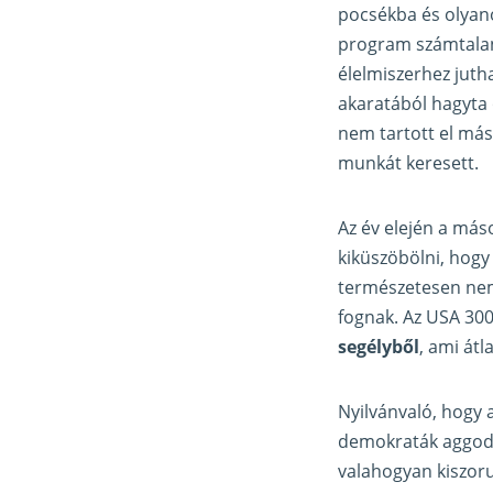
pocsékba és olyano
program számtalan 
élelmiszerhez juth
akaratából hagyta 
nem tartott el más
munkát keresett.
Az év elején a má
kiküszöbölni, hogy
természetesen nem 
fognak. Az USA 300
segélyből
, ami át
Nyilvánvaló, hogy 
demokraták aggodal
valahogyan kiszoru