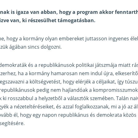
nak is igaza van abban, hogy a program akkor fenntart
izve van, ki részesülhet támogatásban.
me, hogy a kormány olyan embereket juttasson ingyenes élel
szük ágában sincs dolgozni.
 demokraták és a republikánusok politikai játszmája miatt rá
szerhez, ha a kormány hamarosan nem indul újra, elkeserít
zavazni a költségvetést, hogy elérjék a céljaikat, így túszul
 republikánusok pedig nem hajlandóak a kompromisszumokra
ki rosszabbul a helyzetből a választók szemében. Talán naiv
gyék a nézeteltéréseiket, és azzal foglalkozzanak, mi a jó az
ovább él, hogy egy napon republikánus és demokrata közös 
segítésére.