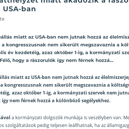
patthelyzet miatt akadozik a rász
z USA-ban
te
eállás miatt az USA-ban nem jutnak hozzá az élelmis
el a kongresszusnak nem sikerült megszavaznia a köl
kális év kezdetéig, azaz október 1-ig, a kormányzati s
Félő, hogy a rászorulók így nem férnek hozzá…
llás miatt az USA-ban nem jutnak hozzá az élelmiszerje
 a kongresszusnak nem sikerült megszavaznia a költségv
detéig, azaz október 1-ig, a kormányzati szervek nem jutn
k így nem férnek hozzá a különböző segélyekhez.
sával
a kormányzati dolgozók munkája is veszélyben van. M
os szolgáltatások pedig teljesen leállhatnak, ha az államiga