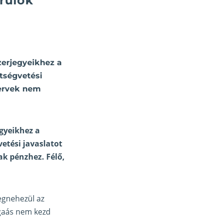
orulók
zerjegyeikhez a
tségvetési
zervek nem
gyeikhez a
etési javaslatot
ak pénzhez. Félő,
egnehezül az
zgaás nem kezd