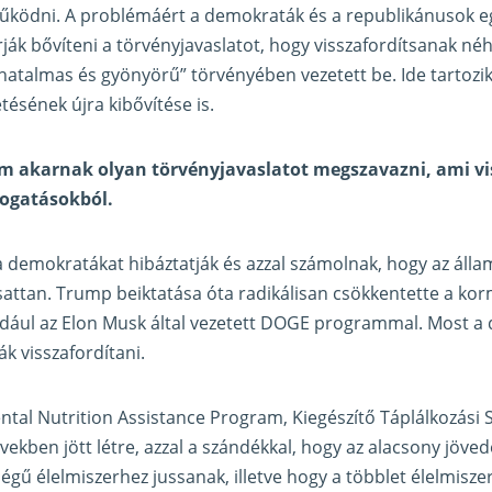
ködni. A problémáért a demokraták és a republikánusok eg
ják bővíteni a törvényjavaslatot, hogy visszafordítsanak né
atalmas és gyönyörű” törvényében vezetett be. Ide tartozik
tésének újra kibővítése is.
 akarnak olyan törvényjavaslatot megszavazni, ami vi
ogatásokból.
 demokratákat hibáztatják és azzal számolnak, hogy az áll
attan. Trump beiktatása óta radikálisan csökkentette a ko
ldául az Elon Musk által vezetett DOGE programmal. Most a
k visszafordítani.
tal Nutrition Assistance Program, Kiegészítő Táplálkozási
vekben jött létre, azzal a szándékkal, hogy az alacsony jöve
gű élelmiszerhez jussanak, illetve hogy a többlet élelmisz