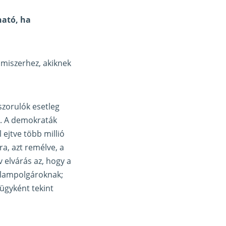
ható, ha
miszerhez, akiknek
szorulók esetleg
ő. A demokraták
 ejtve több millió
, azt remélve, a
 elvárás az, hogy a
 állampolgároknak;
ügyként tekint