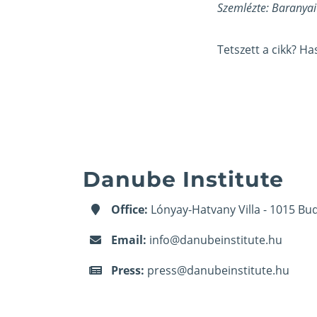
Szemlézte: Baranyai 
Tetszett a cikk? H
Danube Institute
Office:
Lónyay-Hatvany Villa - 1015 Bud
Email:
info@danubeinstitute.hu
Press:
press@danubeinstitute.hu