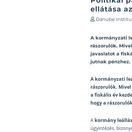
Politikai 
ellátása a
Danube Institu
A kormányzati l
rászorulók. Miv
javaslatot a fis
jutnak pénzhez. 
A kormányzati leá
rászorulók. Mivel
a fiskális év kez
hogy a rászoruló
A
kormány leállá
ügyintézés, bizony