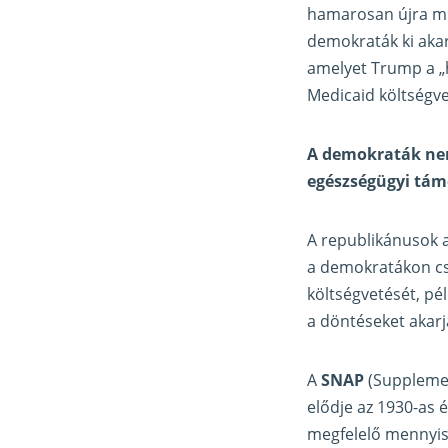
hamarosan újra mű
demokraták ki akar
amelyet Trump a „h
Medicaid költségve
A demokraták nem
egészségügyi tám
A republikánusok a
a demokratákon cs
költségvetését, pé
a döntéseket akarjá
A
SNAP
(Supplemen
elődje az 1930-as é
megfelelő mennyisé