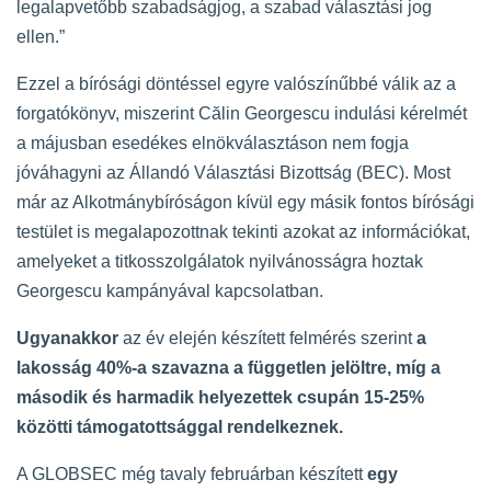
legalapvetőbb szabadságjog, a szabad választási jog
ellen.”
Ezzel a bírósági döntéssel egyre valószínűbbé válik az a
forgatókönyv, miszerint Călin Georgescu indulási kérelmét
a májusban esedékes elnökválasztáson nem fogja
jóváhagyni az Állandó Választási Bizottság (BEC). Most
már az Alkotmánybíróságon kívül egy másik fontos bírósági
testület is megalapozottnak tekinti azokat az információkat,
amelyeket a titkosszolgálatok nyilvánosságra hoztak
Georgescu kampányával kapcsolatban.
Ugyanakkor
az év elején készített felmérés szerint
a
lakosság 40%-a szavazna a független jelöltre, míg a
második és harmadik helyezettek csupán 15-25%
közötti támogatottsággal rendelkeznek.
A GLOBSEC még tavaly februárban készített
egy