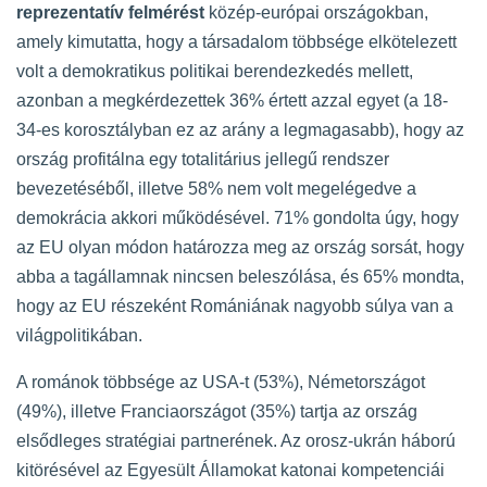
reprezentatív felmérést
közép-európai országokban,
amely kimutatta, hogy a társadalom többsége elkötelezett
volt a demokratikus politikai berendezkedés mellett,
azonban a megkérdezettek 36% értett azzal egyet (a 18-
34-es korosztályban ez az arány a legmagasabb), hogy az
ország profitálna egy totalitárius jellegű rendszer
bevezetéséből, illetve 58% nem volt megelégedve a
demokrácia akkori működésével. 71% gondolta úgy, hogy
az EU olyan módon határozza meg az ország sorsát, hogy
abba a tagállamnak nincsen beleszólása, és 65% mondta,
hogy az EU részeként Romániának nagyobb súlya van a
világpolitikában.
A románok többsége az USA-t (53%), Németországot
(49%), illetve Franciaországot (35%) tartja az ország
elsődleges stratégiai partnerének. Az orosz-ukrán háború
kitörésével az Egyesült Államokat katonai kompetenciái