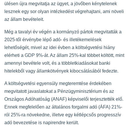
ülésen újra megvitatja az ügyet, a jövőben kénytelenek
lesznek egy sor olyan intézkedést végrehajtani, ami növeli
az állam bevételeit.
Még a tavalyi év végén a kormányzó pártok megvitatták a
2025-től érvénybe lépő adó- és illetékemelések
lehetőségét, mivel az idei évben a költségvetési hiány
elérheti a GDP 9%-át. Az állam 25%-kal többet költött, mint
amennyi bevétele volt, és a többletkiadásokat banki
hitelekből vagy államkötvények kibocsátásából fedezte.
A költségvetési egyensúly megteremtése érdekében
megvitatott javaslatokat a Pénzügyminisztérium és az
Országos Adóhatóság (ANAF) képviselői terjesztették elő.
Ennek megfelelően az általános forgalmi adó (ÁFA) 21%-
ról 25%-ra növekedne, illetve egy kétlépcsős progresszív
adó bevezetése is napirendre került.