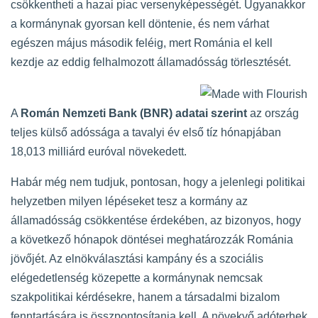
csökkentheti a hazai piac versenyképességét. Ugyanakkor
a kormánynak gyorsan kell döntenie, és nem várhat
egészen május második feléig, mert Románia el kell
kezdje az eddig felhalmozott államadósság törlesztését.
A
Román Nemzeti Bank (BNR) adatai szerint
az ország
teljes külső adóssága a tavalyi év első tíz hónapjában
18,013 milliárd euróval növekedett.
Habár még nem tudjuk, pontosan, hogy a jelenlegi politikai
helyzetben milyen lépéseket tesz a kormány az
államadósság csökkentése érdekében, az bizonyos, hogy
a következő hónapok döntései meghatározzák Románia
jövőjét. Az elnökválasztási kampány és a szociális
elégedetlenség közepette a kormánynak nemcsak
szakpolitikai kérdésekre, hanem a társadalmi bizalom
fenntartására is összpontosítania kell. A növekvő adóterhek