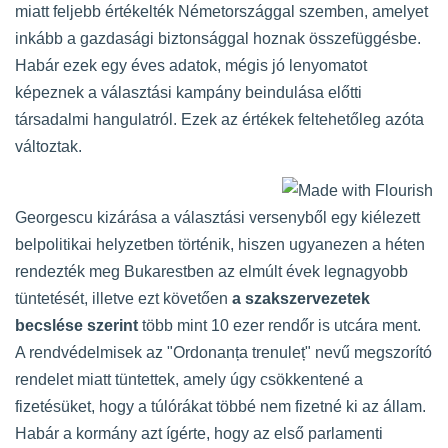
miatt feljebb értékelték Németországgal szemben, amelyet
inkább a gazdasági biztonsággal hoznak összefüggésbe.
Habár ezek egy éves adatok, mégis jó lenyomatot
képeznek a választási kampány beindulása előtti
társadalmi hangulatról. Ezek az értékek feltehetőleg azóta
változtak.
Georgescu kizárása a választási versenyből egy kiélezett
belpolitikai helyzetben történik, hiszen ugyanezen a héten
rendezték meg Bukarestben az elmúlt évek legnagyobb
tüntetését, illetve ezt követően
a szakszervezetek
becslése szerint
több mint 10 ezer rendőr is utcára ment.
A rendvédelmisek az "Ordonanța trenuleț" nevű megszorító
rendelet miatt tüntettek, amely úgy csökkentené a
fizetésüket, hogy a túlórákat többé nem fizetné ki az állam.
Habár a kormány azt ígérte, hogy az első parlamenti