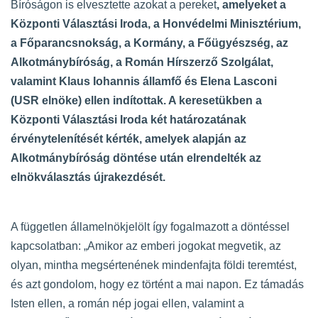
Bíróságon is elvesztette azokat a pereket
, amelyeket a
Központi Választási Iroda, a Honvédelmi Minisztérium,
a Főparancsnokság, a Kormány, a Főügyészség, az
Alkotmánybíróság, a Román Hírszerző Szolgálat,
valamint Klaus Iohannis államfő és Elena Lasconi
(USR elnöke) ellen indítottak. A keresetükben a
Központi Választási Iroda két határozatának
érvénytelenítését kérték, amelyek alapján az
Alkotmánybíróság döntése után elrendelték az
elnökválasztás újrakezdését.
A független államelnökjelölt így fogalmazott a döntéssel
kapcsolatban: „Amikor az emberi jogokat megvetik, az
olyan, mintha megsértenének mindenfajta földi teremtést,
és azt gondolom, hogy ez történt a mai napon. Ez támadás
Isten ellen, a román nép jogai ellen, valamint a