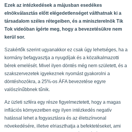
Ezek az intézkedések a májusban esedékes
elnökválasztás előtt elégedetlenséget válthatnak ki a
társadalom széles rétegeiben, és a miniszterelnök Tik
Tok videóban ígérte meg, hogy a bevezetésükre nem
kerül sor.
Szakértők szerint ugyanakkor ez csak úgy lehetséges, ha a
kormány befagyasztja a nyugdíjak és a közalkalmazotti
bérek emelését. Mivel ilyen döntés még nem született, és a
szakszervezetek igyekeznek nyomást gyakorolni a
döntéshozókra, a 25%-os ÁFA bevezetése egyre
valószínűbbnek tűnik.
Az üzleti szféra egy része figyelmeztetett, hogy a magas
inflációs környezetben egy ilyen intézkedés negatív
hatással lehet a fogyasztásra és az életszínvonal
növekedésére, illetve elriaszthatja a befektetéseket, ami