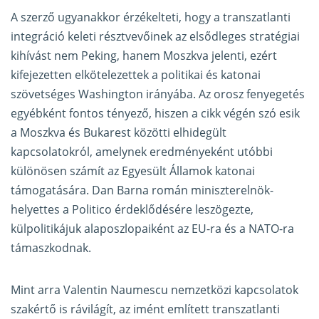
A szerző ugyanakkor érzékelteti, hogy a transzatlanti
integráció keleti résztvevőinek az elsődleges stratégiai
kihívást nem Peking, hanem Moszkva jelenti, ezért
kifejezetten elkötelezettek a politikai és katonai
szövetséges Washington irányába. Az orosz fenyegetés
egyébként fontos tényező, hiszen a cikk végén szó esik
a Moszkva és Bukarest közötti elhidegült
kapcsolatokról, amelynek eredményeként utóbbi
különösen számít az Egyesült Államok katonai
támogatására. Dan Barna román miniszterelnök-
helyettes a Politico érdeklődésére leszögezte,
külpolitikájuk alaposzlopaiként az EU-ra és a NATO-ra
támaszkodnak.
Mint arra Valentin Naumescu nemzetközi kapcsolatok
szakértő is rávilágít, az imént említett transzatlanti