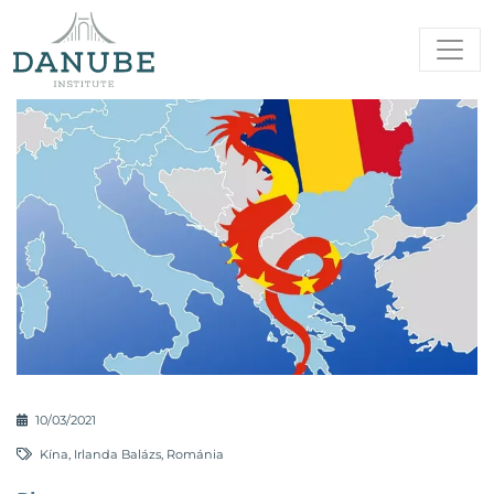
10/03/2021
Kína
,
Irlanda Balázs
,
Románia