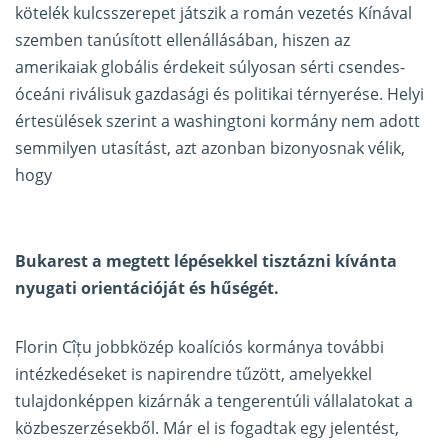
kötelék kulcsszerepet játszik a román vezetés Kínával
szemben tanúsított ellenállásában, hiszen az
amerikaiak globális érdekeit súlyosan sérti csendes-
óceáni riválisuk gazdasági és politikai térnyerése. Helyi
értesülések szerint a washingtoni kormány nem adott
semmilyen utasítást, azt azonban bizonyosnak vélik,
hogy
Bukarest a megtett lépésekkel tisztázni kívánta
nyugati orientációját és hűségét.
Florin Cîțu jobbközép koalíciós kormánya további
intézkedéseket is napirendre tűzött, amelyekkel
tulajdonképpen kizárnák a tengerentúli vállalatokat a
közbeszerzésekből. Már el is fogadtak egy jelentést,