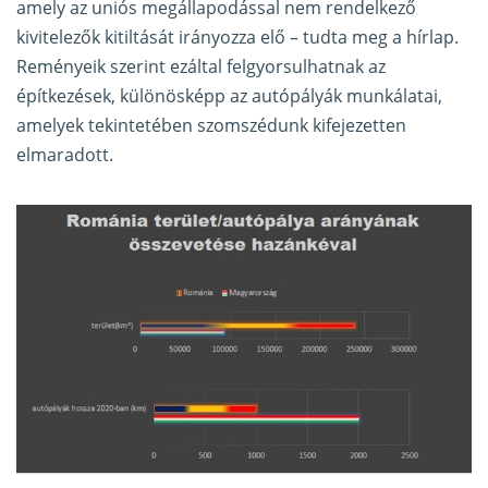
amely az uniós megállapodással nem rendelkező
kivitelezők kitiltását irányozza elő – tudta meg a hírlap.
Reményeik szerint ezáltal felgyorsulhatnak az
építkezések, különösképp az autópályák munkálatai,
amelyek tekintetében szomszédunk kifejezetten
elmaradott.