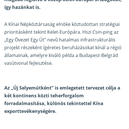
így hazánkat is.
A Kínai Népköztársaság elnöke köztudottan stratégiai
prioritásként tekint Kelet-Európára. Hszi Csin-ping az
„Egy Övezet Egy Út” nevű hatalmas infrastrukturális
projekt részeként ígéretes beruházásokat kínál a régió
államainak, amelyre kiváló példa a Budapest-Belgrád
vasútvonal fejlesztése.
Az „Új Selyemútként” is emlegetett tervezet célja a
két kontinens közti teherforgalom
forradalmasítása, különös tekintettel Kína
exporttevékenységére.