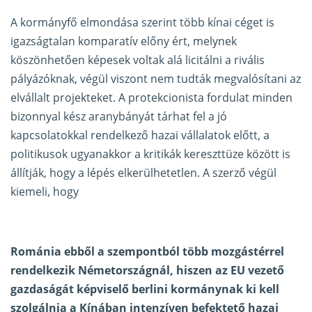
A kormányfő elmondása szerint több kínai céget is
igazságtalan komparatív előny ért, melynek
köszönhetően képesek voltak alá licitálni a rivális
pályázóknak, végül viszont nem tudták megvalósítani az
elvállalt projekteket. A protekcionista fordulat minden
bizonnyal kész aranybányát tárhat fel a jó
kapcsolatokkal rendelkező hazai vállalatok előtt, a
politikusok ugyanakkor a kritikák kereszttüze között is
állítják, hogy a lépés elkerülhetetlen. A szerző végül
kiemeli, hogy
Románia ebből a szempontból több mozgástérrel
rendelkezik Németországnál, hiszen az EU vezető
gazdaságát képviselő berlini kormánynak ki kell
szolgálnia a Kínában intenzíven befektető hazai