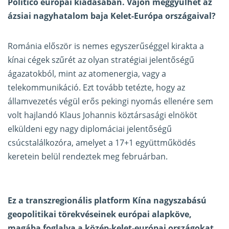
Politico európai kiadásában.
Vajon meggyűlhet az
ázsiai nagyhatalom baja Kelet-Európa országaival?
Románia először is nemes egyszerűséggel kirakta a
kínai cégek szűrét az olyan stratégiai jelentőségű
ágazatokból, mint az atomenergia, vagy a
telekommunikáció. Ezt tovább tetézte, hogy az
államvezetés végül erős pekingi nyomás ellenére sem
volt hajlandó Klaus Johannis köztársasági elnököt
elküldeni egy nagy diplomáciai jelentőségű
csúcstalálkozóra, amelyet a 17+1 együttműködés
keretein belül rendeztek meg februárban.
Ez a transzregionális platform Kína nagyszabású
geopolitikai törekvéseinek európai alapköve,
magába foglalva a közép-kelet-európai országokat,