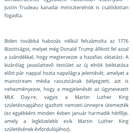
Justin Trudeau kanadai miniszterelnök is csalódottan
fogadta.
Biden továbbá habozás nélkül felszámolta az 1776
Bizottságot, melyet még Donald Trump állított fel azzal
a szándékkal, hogy megtervezze a hazafias oktatást. A
kizárólag javaslattevő testület az új elnök beiktatása
előtt pár nappal hozta napvilágra jelentését, amelyet a
mainstream média rasszistának bélyegzett, azt is
nehezményezve, hogy a megjelenését az úgynevezett
MLK Day-re, vagyis a Martin Luther King
születésnapjához igazított nemzeti ünnepre ütemezték
(ez egyébként minden évben január harmadik hétfője,
amely a legközelebb esik Martin Luther King
születésének évfordulójához).