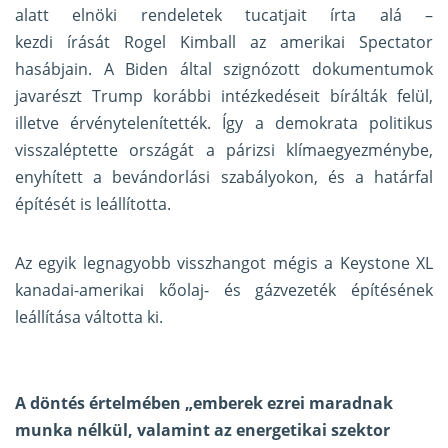
alatt elnöki rendeletek tucatjait írta alá –
kezdi
írását
Rogel Kimball az amerikai Spectator
hasábjain. A Biden által szignózott dokumentumok
javarészt Trump korábbi intézkedéseit bírálták felül,
illetve érvénytelenítették. Így a demokrata politikus
visszaléptette országát a párizsi klímaegyezménybe,
enyhített a bevándorlási szabályokon, és a határfal
építését is leállította.
Az egyik legnagyobb visszhangot mégis a Keystone XL
kanadai-amerikai kőolaj- és gázvezeték építésének
leállítása váltotta ki.
A döntés értelmében „emberek ezrei maradnak
munka nélkül, valamint az energetikai szektor